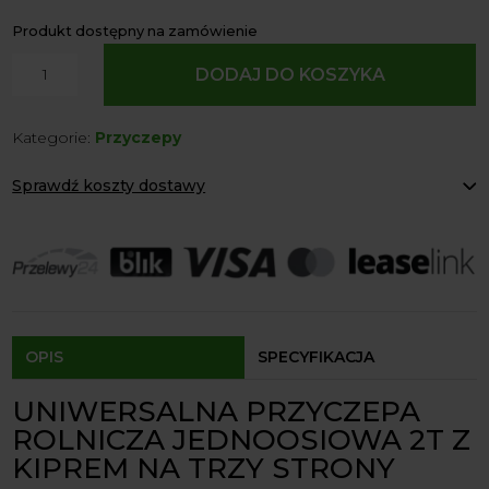
Produkt dostępny na zamówienie
ilość
DODAJ DO KOSZYKA
Przyczepa
rolnicza
Kategorie:
Przyczepy
jednoosiowa
2T
Sprawdź koszty dostawy
z
Kiprem
Paczkomaty Inpost:
od 12 zł
oraz
Kurier:
od 20 zł
Agrol transport:
200 zł
Hamulcem
Agrol transport gabaryty:
ustalane indywidualnie
4Farmer
Odbiór osobisty:
Oblekoń 156a, 28-133 Pacanów
Dostępność form dostawy i ceny uzależniona od produktu.
OPIS
SPECYFIKACJA
UNIWERSALNA PRZYCZEPA
ROLNICZA JEDNOOSIOWA 2T Z
KIPREM NA TRZY STRONY