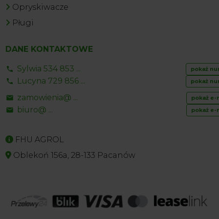
Opryskiwacze
Pługi
DANE KONTAKTOWE
Sylwia 534 853 ...
pokaż nu
Lucyna 729 856 ...
pokaż nu
zamowienia@ ...
pokaż e-
biuro@ ...
pokaż e-
FHU AGROL
Oblekoń 156a, 28-133 Pacanów