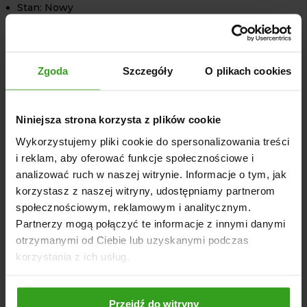
Stan: Nowy
Marka: 4FARMER
Typ zaczepu: Ręczny, oczko zaczepowe
Wyposażenie: Hamulec hydrauliczny
Zgoda
Szczegóły
O plikach cookies
Wysokość: 1370 mm
Długość całkowita: 3700 mm
Szerokość: 1520 mm
Niniejsza strona korzysta z plików cookie
Długość robocza: 2550 mm
Wykorzystujemy pliki cookie do spersonalizowania treści
Wysokość burt: 500 mm
i reklam, aby oferować funkcje społecznościowe i
Ładowność: 2000 kg
analizować ruch w naszej witrynie. Informacje o tym, jak
Kiprowanie: Trójstronne, hydrauliczne
korzystasz z naszej witryny, udostępniamy partnerom
społecznościowym, reklamowym i analitycznym.
UWAGA: Przyczepa dostępna w różnych kolorach. Model
Partnerzy mogą połączyć te informacje z innymi danymi
nie podlega rejestracji.
otrzymanymi od Ciebie lub uzyskanymi podczas
korzystania z ich usług.
NASI KLIENCI WYBIERALI RÓWNIEŻ
Przejdź do witryny