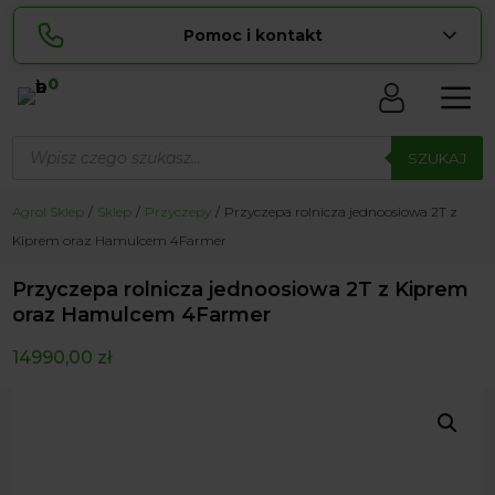
Pomoc i kontakt
0
Skontaktuj się z nami:
Wyszukiwarka
Sylwia
produktów
SZUKAJ
pokaż numer
534 853 ...
Lucyna
Agrol Sklep
Sklep
Przyczepy
Przyczepa rolnicza jednoosiowa 2T z
pokaż numer
729 856 ...
Kiprem oraz Hamulcem 4Farmer
zamowienia@ ...
pokaż e-mail
Przyczepa rolnicza jednoosiowa 2T z Kiprem
biuro@ ...
pokaż e-mail
oraz Hamulcem 4Farmer
14990,00
zł
Biuro obsługi klienta czynne Pn-Sb: 8:00 – 20:00