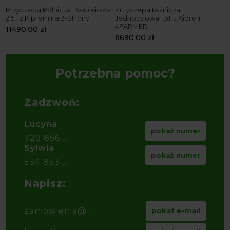
Przyczepa Rolnicza Dwuosiowa
Przyczepa Rolnicza
P
2.5T z Kiprem na 3-Strony
Jednoosiowa 1.5T z Kiprem
J
4FARMER
4
11490,00
zł
8690,00
zł
8
Potrzebna pomoc?
Zadzwoń:
Lucyna
pokaż numer
729 856 ...
Sylwia
pokaż numer
534 853 ...
Napisz:
zamowienia@ ...
pokaż e-mail