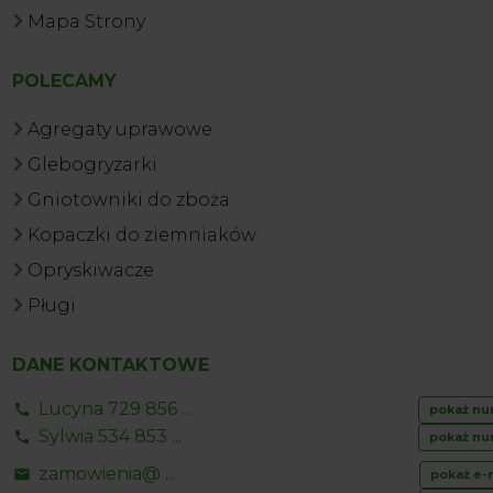
Mapa Strony
POLECAMY
Agregaty uprawowe
Glebogryzarki
Gniotowniki do zboża
Kopaczki do ziemniaków
Opryskiwacze
Pługi
DANE KONTAKTOWE
Lucyna 729 856 ...
pokaż nu
Sylwia 534 853 ...
pokaż nu
zamowienia@ ...
pokaż e-