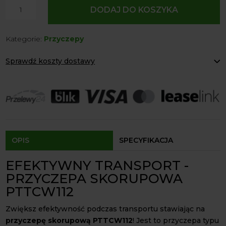
ilość
DODAJ DO KOSZYKA
Przyczepa
Skorupowa
Kategorie:
Przyczepy
PTTCW112
12
Sprawdź koszty dostawy
T
Paczkomaty Inpost:
od 12 zł
Kurier:
od 20 zł
Agrol transport:
200 zł
Agrol transport gabaryty:
ustalane indywidualnie
Odbiór osobisty:
Oblekoń 156a, 28-133 Pacanów
Dostępność form dostawy i ceny uzależniona od produktu.
OPIS
SPECYFIKACJA
EFEKTYWNY TRANSPORT -
PRZYCZEPA SKORUPOWA
PTTCW112
Zwiększ efektywność podczas transportu stawiając na
przyczepę skorupową PTTCW112
! Jest to przyczepa typu