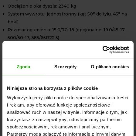
Obciążenie oka dyszla: 2340 kg
System wywrotu: jednostronny (kąt 50° do tyłu, 45° na
boki)
Rozmiar ogumienia: 15.0/70-18 (opcjonalne: 19.0/45-17,
500/50-17, 385/65R22.5)
STANDARDOWE
WYPOSAŻENIE
Zgoda
Szczegóły
O plikach cookies
Wysokość ścian skrzyni ładunkowej: 1300 mm
Hamulec ręczny korbowo-śrubowy
Tylni zaczep umożliwiający ciągnięcie drugiej przyczepy
Niniejsza strona korzysta z plików cookie
o DMC do 15 600 kg
Wykorzystujemy pliki cookie do spersonalizowania treści
Klasyczne i nowoczesne elementy zabezpieczające
i reklam, aby oferować funkcje społecznościowe i
analizować ruch w naszej witrynie. Informacje o tym, jak
OPCJE DODATKOWE
korzystasz z naszej witryny, udostępniamy partnerom
społecznościowym, reklamowym i analitycznym.
Aby dostosować przyczepę do swoich potrzeb, oferujemy
Partnerzy mogą połączyć te informacje z innymi danymi
różnorodne opcje dodatkowe, takie jak: