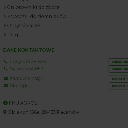
Gniotowniki do zboża
Kopaczki do ziemniaków
Opryskiwacze
Pługi
DANE KONTAKTOWE
Lucyna 729 856 ...
pokaż nu
Sylwia 534 853 ...
pokaż nu
zamowienia@ ...
pokaż e-
biuro@ ...
pokaż e-
FHU AGROL
Oblekoń 156a, 28-133 Pacanów