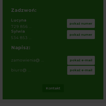
Zadzwoń:
Lucyna
pokaż numer
729 856 ...
Sylwia
pokaż numer
534 853 ...
Napisz:
zamowienia@ ...
pokaż e-mail
biuro@ ...
pokaż e-mail
Kontakt