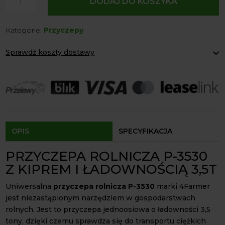
DODAJ DO KOSZYKA
Przyczepa
Rolnicza
Kategorie:
Przyczepy
P-
3530
Sprawdź koszty dostawy
Jednoosiowa
3,5
Paczkomaty Inpost:
od 12 zł
T
Kurier:
od 20 zł
Agrol transport:
200 zł
z
Agrol transport gabaryty:
ustalane indywidualnie
Kiprem
Odbiór osobisty:
Oblekoń 156a, 28-133 Pacanów
4Farmer
Dostępność form dostawy i ceny uzależniona od produktu.
OPIS
SPECYFIKACJA
PRZYCZEPA ROLNICZA P-3530
Z KIPREM I ŁADOWNOŚCIĄ 3,5T
Uniwersalna
przyczepa rolnicza P-3530
marki 4Farmer
jest niezastąpionym narzędziem w gospodarstwach
rolnych. Jest to przyczepa jednoosiowa o ładowności 3,5
tony, dzięki czemu sprawdza się do transportu ciężkich