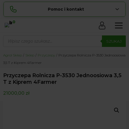
Pomoc i kontakt
0
Skontaktuj się z nami:
Wyszukiwarka
Lucyna
produktów
SZUKAJ
pokaż numer
729 856 ...
Sylwia
Agrol Sklep
Sklep
Przyczepy
Przyczepa Rolnicza P-3530 Jednoosiowa
pokaż numer
534 853 ...
3,5 T z Kiprem 4Farmer
zamowienia@ ...
pokaż e-mail
Przyczepa Rolnicza P-3530 Jednoosiowa 3,5
biuro@ ...
pokaż e-mail
T z Kiprem 4Farmer
21000,00
zł
Biuro obsługi klienta czynne Pn-Sb: 8:00 – 20:00