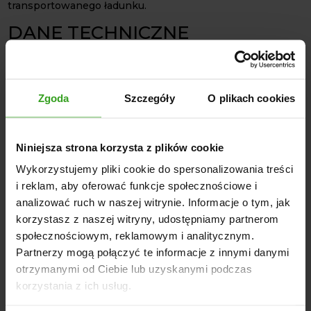
transportowanego ładunku.
DANE TECHNICZNE
Stan: Nowy
Marka: 4FARMER
Model: P-3530
Zgoda
Szczegóły
O plikach cookies
Waga własna: 850 kg
Ładowność: 3500 kg
Niniejsza strona korzysta z plików cookie
Wymiary platformy: 288 x 188 cm
Wysokość burt: 50 cm
Wykorzystujemy pliki cookie do spersonalizowania treści
Kiprowanie: 3 strony, hydrauliczne
i reklam, aby oferować funkcje społecznościowe i
Hamulec: Pneumatyczny
analizować ruch w naszej witrynie. Informacje o tym, jak
korzystasz z naszej witryny, udostępniamy partnerom
Wyposażenie: Oświetlenie drogowe, kliny, euro-gniazdo
społecznościowym, reklamowym i analitycznym.
Maksymalna dopuszczalna masa ładunku: 4350 kg
Partnerzy mogą połączyć te informacje z innymi danymi
Rozmiar kół (tył): 11,5 / 80-15,3
otrzymanymi od Ciebie lub uzyskanymi podczas
korzystania z ich usług.
Przyczepa nie posiada homologacji