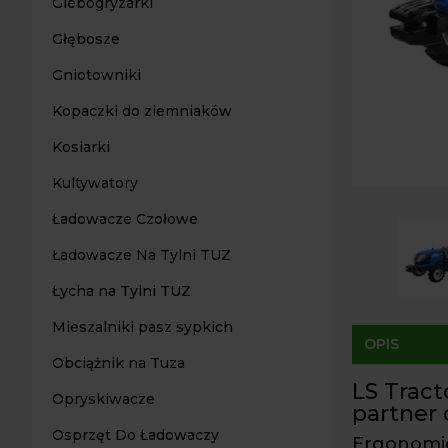
Glebogryzarki
Głębosze
Gniotowniki
Kopaczki do ziemniaków
Kosiarki
Kultywatory
Ładowacze Czołowe
Ładowacze Na Tylni TUZ
Łycha na Tylni TUZ
Mieszalniki pasz sypkich
OPIS
Obciążnik na Tuza
LS Trac
Opryskiwacze
partner
Osprzęt Do Ładowaczy
Ergonomic