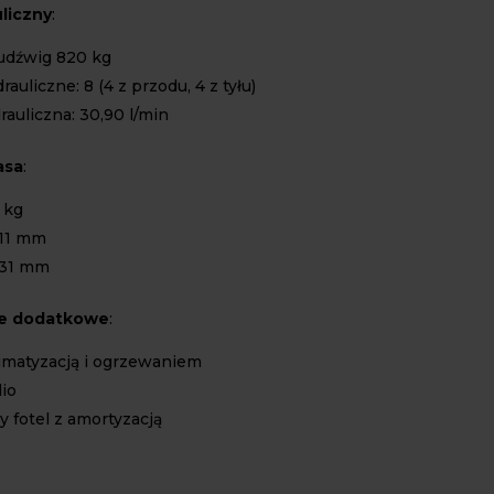
liczny
:
 udźwig 820 kg
auliczne: 8 (4 z przodu, 4 z tyłu)
auliczna: 30,90 l/min
asa
:
 kg
111 mm
331 mm
e dodatkowe
:
limatyzacją i ogrzewaniem
io
 fotel z amortyzacją