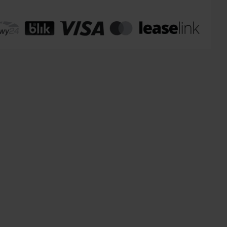
omaty Inpost:
od 12 zł
:
od 20 zł
 transport:
200 zł
 transport gabaryty:
ustalane indywidualnie
r osobisty:
Oblekoń 156a, 28-133 Pacanów
ność form dostawy i ceny uzależniona od produktu.