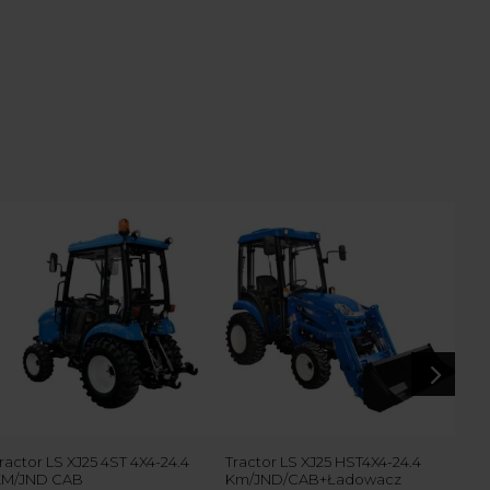
5
ractor LS XJ25 4ST 4X4-24.4
Tractor LS XJ25 HST4X4-24.4
Trac
KM/JND CAB
Km/JND/CAB+Ładowacz
KM/