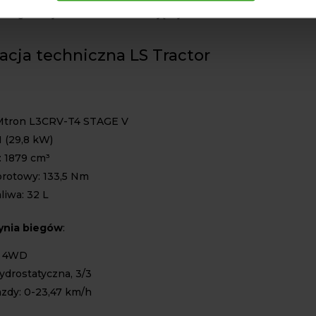
wszego miejsca w ankiecie badającej zadowolenie
acja techniczna LS Tractor
 Mtron L3CRV-T4 STAGE V
 (29,8 kW)
 1879 cm³
rotowy: 133,5 Nm
liwa: 32 L
zynia biegów
:
4 4WD
ydrostatyczna, 3/3
azdy: 0-23,47 km/h