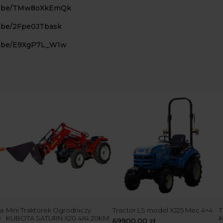
tu.be/TMw8oXkEmQk
u.be/2Fpe0JTbask
tu.be/E9XgP7L_W1w
a
Mini Traktorek Ogrodniczy
Tractor LS model XJ25 Mec 4×4
T
D
KUBOTA SATURN X20 4X4 20KM
69900,00
zł