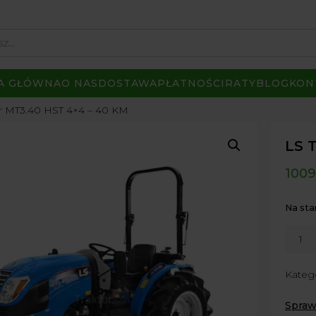
A GŁÓWNA
O NAS
DOSTAWA
PŁATNOŚCI
RATY
BLOG
KON
or MT3.40 HST 4×4 – 40 KM
LS 
1009
Na sta
ilość
LS
Tracto
Kateg
MT3.4
HST
Spraw
4x4