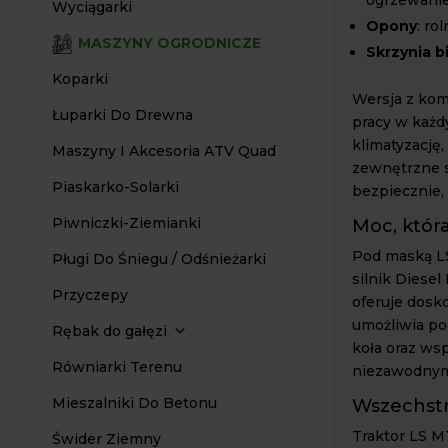
Wyciągarki
Opony
: ro
MASZYNY OGRODNICZE
Skrzynia 
Koparki
Wersja z kom
Łuparki Do Drewna
pracy w każ
klimatyzację
Maszyny I Akcesoria ATV Quad
zewnętrzne s
Piaskarko-Solarki
bezpiecznie,
Piwniczki-Ziemianki
Moc, która
Pod maską LS
Pługi Do Śniegu / Odśnieżarki
silnik Diese
Przyczepy
oferuje dosk
umożliwia po
Rębak do gałęzi
koła oraz ws
Równiarki Terenu
niezawodnym 
Mieszalniki Do Betonu
Wszechst
Traktor LS M
Świder Ziemny