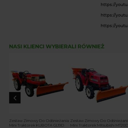
https://you
https://yout
https://you
NASI KLIENCI WYBIERALI RÓWNIEŻ
4
4 KM
Zestaw Zimowy Do Odśnieżania
Zestaw Zimowy Do Odśnieżani
Mini Traktorek KUBOTA GL19D
Mini Traktorek Mitsubishi MT20