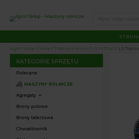
Wyszukiwarka
produktów
STRON
Agrol Sklep
Sklep
Traktory
Nowe
LS MT3.40
LS Tract
KATEGORIE SPRZĘTU
Polecane
MASZYNY ROLNICZE
Agregaty
Brony polowe
Brony talerzowe
Chwastownik