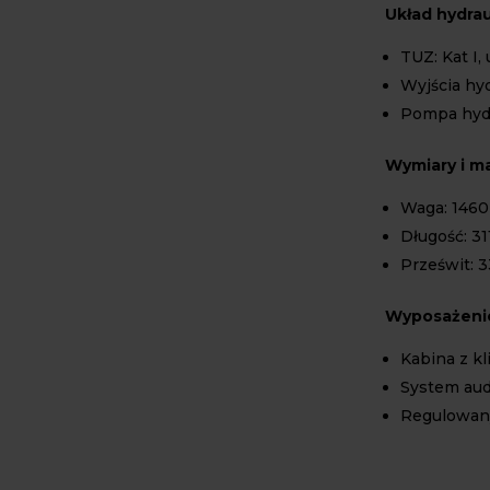
Układ hydrau
TUZ: Kat I,
Wyjścia hydr
Pompa hydr
Wymiary i m
Waga: 1460
Długość: 3
Prześwit: 
Wyposażeni
Kabina z k
System aud
Regulowany