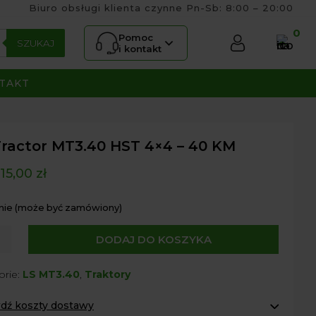
Biuro obsługi klienta czynne Pn-Sb: 8:00 – 20:00
0
Pomoc
SZUKAJ
i kontakt
TAKT
Tractor MT3.40 HST 4×4 – 40 KM
15,00
zł
nie (może być zamówiony)
DODAJ DO KOSZYKA
r
orie:
LS MT3.40
,
Traktory
0
dź koszty dostawy