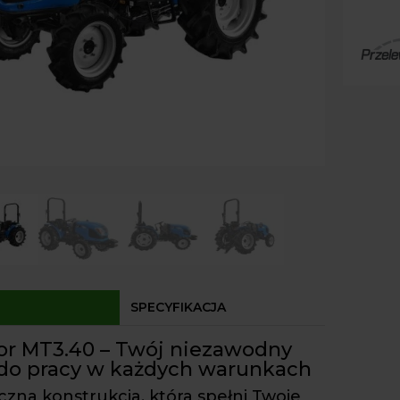
Paczk
-
Kurier
40
Agrol
KM
Agrol
Odbió
Dostęp
SPECYFIKACJA
tor MT3.40 – Twój niezawodny
 do pracy w każdych warunkach
zna konstrukcja, która spełni Twoje