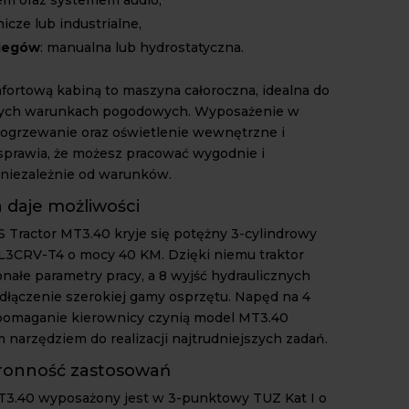
lnicze lub industrialne,
biegów
: manualna lub hydrostatyczna.
fortową kabiną to maszyna całoroczna, idealna do
dych warunkach pogodowych. Wyposażenie w
, ogrzewanie oraz oświetlenie wewnętrzne i
prawia, że możesz pracować wygodnie i
 niezależnie od warunków.
 daje możliwości
 Tractor MT3.40 kryje się potężny 3-cylindrowy
l L3CRV-T4 o mocy 40 KM. Dzięki niemu traktor
onałe parametry pracy, a 8 wyjść hydraulicznych
dłączenie szerokiej gamy osprzętu. Napęd na 4
pomaganie kierownicy czynią model MT3.40
narzędziem do realizacji najtrudniejszych zadań.
ronność zastosowań
T3.40 wyposażony jest w 3-punktowy TUZ Kat I o