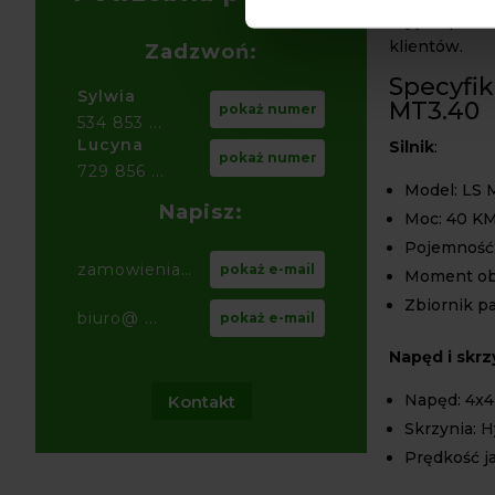
zajęcie pier
klientów.
Zadzwoń:
Specyfik
Sylwia
MT3.40
pokaż numer
534 853 ...
Lucyna
Silnik
:
pokaż numer
729 856 ...
Model: LS
Napisz:
Moc: 40 KM
Pojemność:
zamowienia@ ...
pokaż e-mail
Moment ob
Zbiornik pa
biuro@ ...
pokaż e-mail
Napęd i skr
Napęd: 4x
Kontakt
Skrzynia: H
Prędkość j