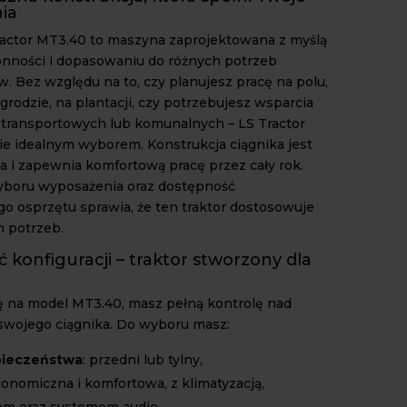
ia
ractor MT3.40 to maszyna zaprojektowana z myślą
nności i dopasowaniu do różnych potrzeb
. Bez względu na to, czy planujesz pracę na polu,
grodzie, na plantacji, czy potrzebujesz wsparcia
 transportowych lub komunalnych – LS Tractor
e idealnym wyborem. Konstrukcja ciągnika jest
 i zapewnia komfortową pracę przez cały rok.
yboru wyposażenia oraz dostępność
 osprzętu sprawia, że ten traktor dostosowuje
h potrzeb.
konfiguracji – traktor stworzony dla
ę na model MT3.40, masz pełną kontrolę nad
 swojego ciągnika. Do wyboru masz:
pieczeństwa
: przedni lub tylny,
gonomiczna i komfortowa, z klimatyzacją,
m oraz systemem audio,