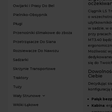
oczekiwan
Owijarki i Prasy Do Bel
Ciągnik LS T
Pielniko-Obsypnik
o wszechstro
użytkowników
Pługi
w sadzie, w o
Przenośniki ślimakowe do zboża
przy pracach
MT3.40 będzi
Przetrząsacze Do Siana
ergonomiczna
Rozsiewacze Do Nawozu
Możliwość w
dedykowanego
Sadzarki
się do Twoic
Skrzynie Transportowe
Dowolność 
Ciebie
Traktory
Decydując si
Tuzy
konfiguracją
Wały Strunowe
Pałąk bez
Włóki Łąkowe
Kabina
: er
ogrzewanie