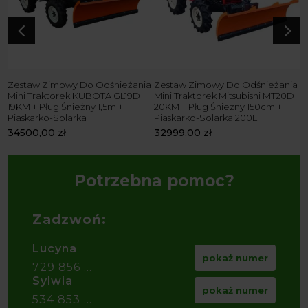
4
5
Zestaw Zimowy Do Odśnieżania
Zestaw Zimowy Do Odśnieżania
Mini Traktorek KUBOTA GL19D
Mini Traktorek Mitsubishi MT20D
19KM + Pług Śnieżny 1,5m +
20KM + Pług Śnieżny 150cm +
Piaskarko-Solarka
Piaskarko-Solarka 200L
34500,00
zł
32999,00
zł
Potrzebna pomoc?
Zadzwoń:
Lucyna
pokaż numer
729 856 ...
Sylwia
pokaż numer
534 853 ...