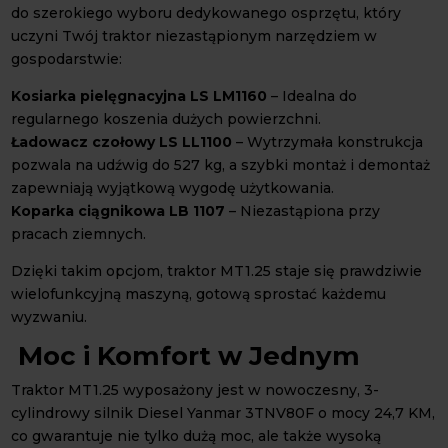
do szerokiego wyboru dedykowanego osprzętu, który
uczyni Twój traktor niezastąpionym narzędziem w
gospodarstwie:
Kosiarka pielęgnacyjna LS LM1160
– Idealna do
regularnego koszenia dużych powierzchni.
Ładowacz czołowy LS LL1100
– Wytrzymała konstrukcja
pozwala na udźwig do 527 kg, a szybki montaż i demontaż
zapewniają wyjątkową wygodę użytkowania.
Koparka ciągnikowa LB 1107
– Niezastąpiona przy
pracach ziemnych.
Dzięki takim opcjom, traktor MT1.25 staje się prawdziwie
wielofunkcyjną maszyną, gotową sprostać każdemu
wyzwaniu.
Moc i Komfort w Jednym
Traktor MT1.25 wyposażony jest w nowoczesny, 3-
cylindrowy silnik Diesel Yanmar 3TNV80F o mocy 24,7 KM,
co gwarantuje nie tylko dużą moc, ale także wysoką