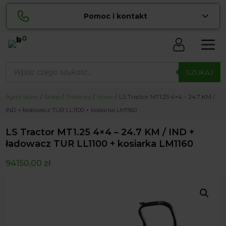
Pomoc i kontakt
0
Skontaktuj się z nami:
Wyszukiwarka
Sylwia
produktów
SZUKAJ
pokaż numer
534 853 ...
Lucyna
Agrol Sklep
Sklep
Traktory
Nowe
LS Tractor MT1.25 4×4 – 24.7 KM /
pokaż numer
729 856 ...
IND + ładowacz TUR LL1100 + kosiarka LM1160
zamowienia@ ...
pokaż e-mail
LS Tractor MT1.25 4×4 – 24.7 KM / IND +
biuro@ ...
pokaż e-mail
ładowacz TUR LL1100 + kosiarka LM1160
94150,00
zł
Biuro obsługi klienta czynne Pn-Sb: 8:00 – 20:00