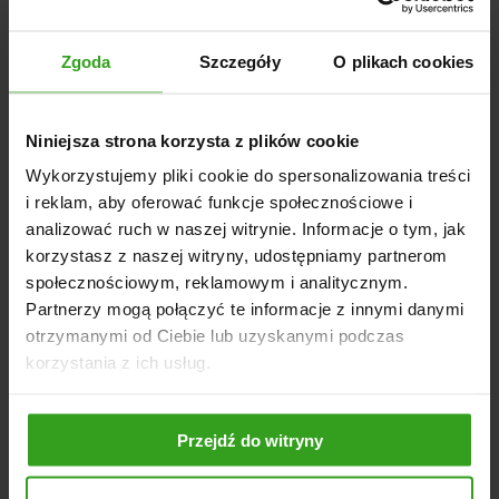
Wyposażenie:
Pałąk bezpieczeństwa (ROPS)
Podsumowanie
Zgoda
Szczegóły
O plikach cookies
LS Tractor MT1.25
to doskonałe połączenie mocy,
wszechstronności i komfortu. Dzięki szerokiej gamie
Niniejsza strona korzysta z plików cookie
dostępnego osprzętu, jest to maszyna, która z łatwością
Wykorzystujemy pliki cookie do spersonalizowania treści
poradzi sobie w różnych warunkach i przy różnorodnych
i reklam, aby oferować funkcje społecznościowe i
zadaniach. Jeśli szukasz kompaktowego ciągnika, który
analizować ruch w naszej witrynie. Informacje o tym, jak
spełni wszystkie Twoje wymagania, MT1.25 będzie
idealnym wyborem.
korzystasz z naszej witryny, udostępniamy partnerom
społecznościowym, reklamowym i analitycznym.
Postaw na LS Tractor MT1.25 – niezawodnego partnera
Partnerzy mogą połączyć te informacje z innymi danymi
w codziennych zadaniach!
otrzymanymi od Ciebie lub uzyskanymi podczas
korzystania z ich usług.
Przejdź do witryny