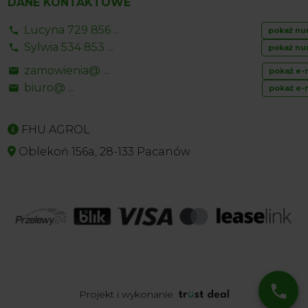
DANE KONTAKTOWE
Lucyna 729 856 ...
pokaż nu
Sylwia 534 853 ...
pokaż nu
zamowienia@ ...
pokaż e-
biuro@ ...
pokaż e-
FHU AGROL
Oblekoń 156a, 28-133 Pacanów
Projekt i wykonanie