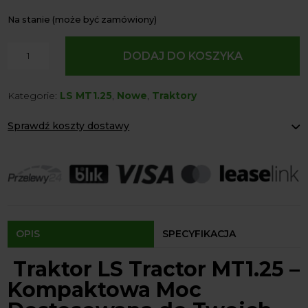
Na stanie (może być zamówiony)
ilość
DODAJ DO KOSZYKA
LS
Tractor
Kategorie:
LS MT1.25
,
Nowe
,
Traktory
MT1.25
4x4
Sprawdź koszty dostawy
-
24.7
Paczkomaty Inpost:
od 12 zł
KM
Kurier:
od 20 zł
Agrol transport:
200 zł
/
Agrol transport gabaryty:
ustalane indywidualnie
IND
Odbiór osobisty:
Oblekoń 156a, 28-133 Pacanów
+
Dostępność form dostawy i ceny uzależniona od produktu.
ładowacz
OPIS
SPECYFIKACJA
TUR
LL1100
Traktor LS Tractor MT1.25 –
+
Kompaktowa Moc
kosiarka
LM1160