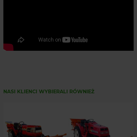
NASI KLIENCI WYBIERALI RÓWNIEŻ
M
K
W
Ł
4