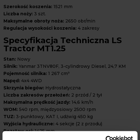
Szerokość koszenia:
1521 mm
Liczba noży:
3 szt.
Maksymalne obroty noża:
2650 obr/min
Regulacja wysokości koszenia:
4 zakresy
Specyfikacja Techniczna LS
Tractor MT1.25
Stan:
Nowy
Silnik:
Yanmar 3TNV80F, 3-cylindrowy Diesel, 24,7 KM
Pojemność silnika:
1 267 cm³
Napęd:
4x4 4WD
Skrzynia biegów:
Hydrostatyczna
Liczba zakresów przełożeń:
2 przód / 2 tył
Maksymalna prędkość jazdy:
14,6 km/h
WOM:
540 rpm, międzyosiowy 2500 rpm
TUZ:
3-punktowy, KAT I, udźwig 450 kg
Wyjścia hydrauliczne:
4 sekcje (2 z przodu)
Rozstaw osi:
1425 mm
Promień skrętu:
2400 mm