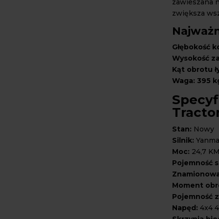
zawieszana n
zwiększa ws
Najważn
Głębokość ko
Wysokość za
Kąt obrotu ły
Waga: 395 k
Specyf
Tracto
Stan:
Nowy
Silnik:
Yanmar
Moc:
24,7 K
Pojemność si
Znamionowa 
Moment obr
Pojemność zb
Napęd:
4x4 
Skrzynia bi