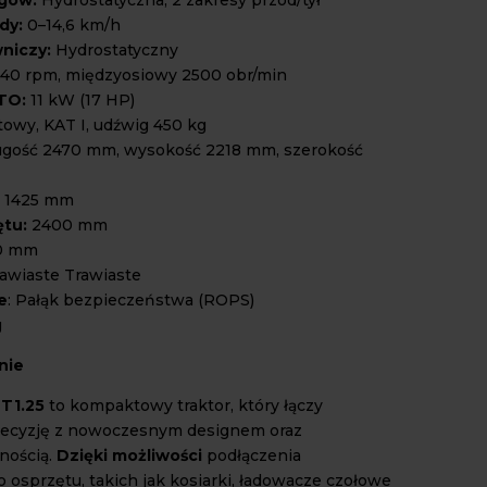
dy:
0–14,6 km/h
niczy:
Hydrostatyczny
40 rpm, międzyosiowy 2500 obr/min
TO:
11 kW (17 HP)
owy, KAT I, udźwig 450 kg
gość 2470 mm, wysokość 2218 mm, szerokość
1425 mm
ętu:
2400 mm
0 mm
rawiaste Trawiaste
e
: Pałąk bezpieczeństwa (ROPS)
g
nie
MT1.25
to kompaktowy traktor, który łączy
recyzję z nowoczesnym designem oraz
nością.
Dzięki możliwości
podłączenia
 osprzętu, takich jak kosiarki, ładowacze czołowe