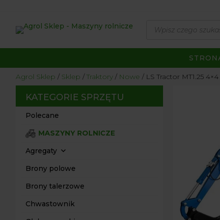
Wyszukiwarka
produktów
STRON
Agrol Sklep
Sklep
Traktory
Nowe
LS Tractor MT1.25 4×
KATEGORIE SPRZĘTU
Polecane
MASZYNY ROLNICZE
Agregaty
Brony polowe
Brony talerzowe
Chwastownik