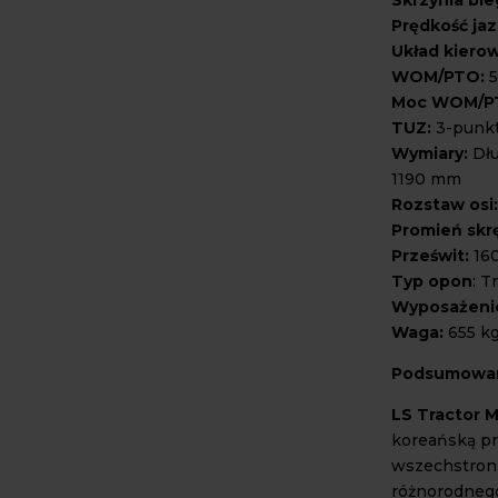
Prędkość jaz
Układ kierow
WOM/PTO:
5
Moc WOM/P
TUZ:
3-punkt
Wymiary:
Dłu
1190 mm
Rozstaw osi:
Promień skr
Prześwit:
16
Typ opon
: T
Wyposażeni
Waga:
655 k
Podsumowa
LS Tractor 
koreańską p
wszechstron
różnorodnego