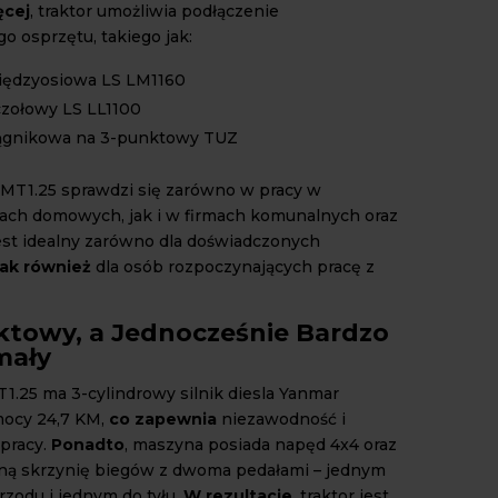
ęcej
, traktor umożliwia podłączenie
 osprzętu, takiego jak:
iędzyosiowa LS LM1160
zołowy LS LL1100
iągnikowa na 3-punktowy TUZ
MT1.25 sprawdzi się zarówno w pracy w
ch domowych, jak i w firmach komunalnych oraz
Jest idealny zarówno dla doświadczonych
jak również
dla osób rozpoczynających pracę z
owy, a Jednocześnie Bardzo
mały
T1.25 ma 3-cylindrowy silnik diesla Yanmar
ocy 24,7 KM,
co zapewnia
niezawodność i
pracy.
Ponadto
, maszyna posiada napęd 4x4 oraz
ną skrzynię biegów z dwoma pedałami – jednym
rzodu i jednym do tyłu.
W rezultacie
, traktor jest