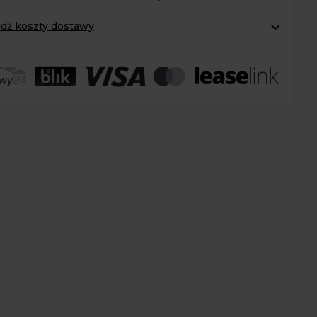
dź koszty dostawy
omaty Inpost:
od 12 zł
:
od 20 zł
 transport:
200 zł
 transport gabaryty:
ustalane indywidualnie
r osobisty:
Oblekoń 156a, 28-133 Pacanów
ność form dostawy i ceny uzależniona od produktu.
ka
7
acz
0
ka
0