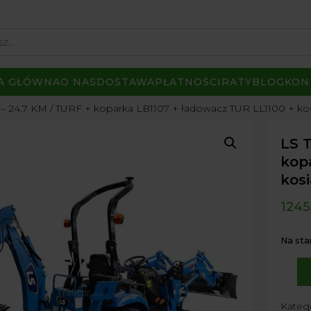
A GŁÓWNA
O NAS
DOSTAWA
PŁATNOŚCI
RATY
BLOG
KON
4 – 24.7 KM / TURF + koparka LB1107 + ładowacz TUR LL1100 + ko
LS T
kop
kos
1245
Na sta
ilość
LS
Kateg
Tracto