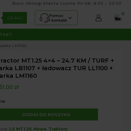
Biuro obsługi klienta czynne Pn-Sb: 8:00 – 20:00
0
Pomoc
SZUKAJ
i kontakt
TAKT
siarka LM1160
ractor MT1.25 4×4 – 24.7 KM / TURF +
arka LB1107 + ładowacz TUR LL1100 +
iarka LM1160
51,00
zł
nie
DODAJ DO KOSZYKA
orie:
LS MT1.25
,
Nowe
,
Traktory
r