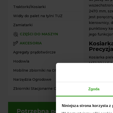
wszechstronn
Traktorki/Kosiarki
2470 mm, sze
Widły do palet na tylni TUZ
jest poręczny
kierownicy,
Zamiatarki
punktowy kat
CZĘŚCI DO MASZYN
jego funkcjo
Kosiark
AKCESORIA
Precyzj
Agregaty prądotwórcze
Kosiarka pie
Hodowla
MT1.22 i LS 
powierzchni
Mobilne zbiorniki na ON
ciągnika, za
Narzędzia Ogrodowe
Trzy noże na
kątowa podł
Zbiorniki Stacjonarne ON
Zgoda
gwarantują w
podnoszenie 
na dostosow
Niniejsza strona korzysta z
koła podporo
Potrzebna pomoc?