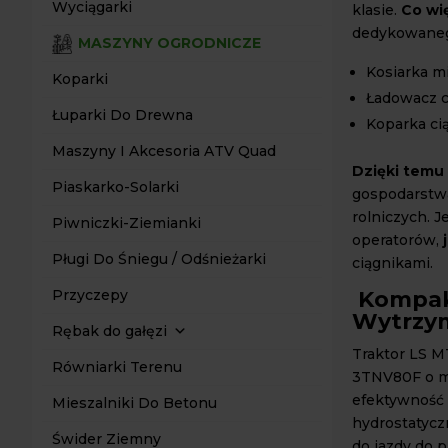
Wyciągarki
klasie.
Co wi
dedykowanego
MASZYNY OGRODNICZE
Kosiarka m
Koparki
Ładowacz c
Łuparki Do Drewna
Koparka c
Maszyny I Akcesoria ATV Quad
Dzięki temu
Piaskarko-Solarki
gospodarstwa
rolniczych. 
Piwniczki-Ziemianki
operatorów,
Pługi Do Śniegu / Odśnieżarki
ciągnikami.
Kompakt
Przyczepy
Wytrzy
Rębak do gałęzi
Traktor LS M
Równiarki Terenu
3TNV80F o m
efektywność 
Mieszalniki Do Betonu
hydrostatycz
Świder Ziemny
do jazdy do p