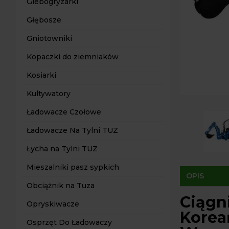
Glebogryzarki
Głębosze
Gniotowniki
Kopaczki do ziemniaków
Kosiarki
Kultywatory
Ładowacze Czołowe
Ładowacze Na Tylni TUZ
Łycha na Tylni TUZ
Mieszalniki pasz sypkich
OPIS
Obciążnik na Tuza
Ciągni
Opryskiwacze
Korea
Osprzęt Do Ładowaczy