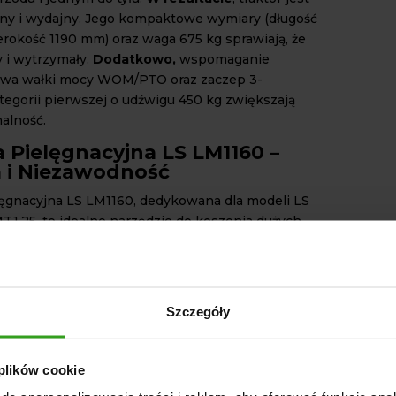
y i wydajny. Jego kompaktowe wymiary (długość
rokość 1190 mm) oraz waga 675 kg sprawiają, że
 i wytrzymały.
Dodatkowo,
wspomaganie
 dwa wałki mocy WOM/PTO oraz zaczep 3-
egorii pierwszej o udźwigu 450 kg zwiększają
nalność.
a Pielęgnacyjna LS LM1160 –
a i Niezawodność
lęgnacyjna LS LM1160, dedykowana dla modeli LS
MT1.25, to idealne narzędzie do koszenia dużych
.
Dzięki temu
, że montuje się ją między osiami
pewnia precyzyjne i równomierne cięcie trawy.
pędzane paskiem klinowym oraz przekładnia
ączona do środkowego wałka odbioru mocy
Szczegóły
ysoką wydajność. Hydrauliczne opuszczanie i
kosiarki oraz regulacja wysokości cięcia pozwalają
anie pracy do warunków terenowych.
Co więcej
,
 plików cookie
we chronią urządzenie przed uszkodzeniem na