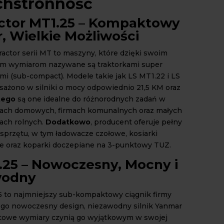
hstronność
ctor MT1.25 – Kompaktowy
r, Wielkie Możliwości
ractor serii MT to maszyny, które dzięki swoim
 wymiarom nazywane są traktorkami super
 (sub-compact). Modele takie jak LS MT1.22 i LS
ażono w silniki o mocy odpowiednio 21,5 KM oraz
tego
są one idealne do różnorodnych zadań w
ach domowych, firmach komunalnych oraz małych
ach rolnych.
Dodatkowo
, producent oferuje pełny
sprzętu, w tym ładowacze czołowe, kosiarki
 oraz koparki doczepiane na 3-punktowy TUZ.
.25 – Nowoczesny, Mocny i
wodny
 to najmniejszy sub-kompaktowy ciągnik firmy
Jego nowoczesny design, niezawodny silnik Yanmar
towe wymiary czynią go wyjątkowym w swojej