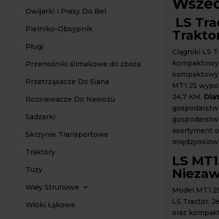
Wszec
Owijarki i Prasy Do Bel
LS Tra
Pielniko-Obsypnik
Trakto
Pługi
Ciągniki LS T
kompaktowym
Przenośniki ślimakowe do zboża
kompaktowymi
Przetrząsacze Do Siana
MT1.25 wypos
24,7 KM.
Dla
Rozsiewacze Do Nawozu
gospodarstw
Sadzarki
gospodarstw
asortyment o
Skrzynie Transportowe
międzyosiowe
Traktory
LS MT1
Tuzy
Nieza
Wały Strunowe
Model MT1.25
LS Tractor. 
Włóki Łąkowe
oraz kompak