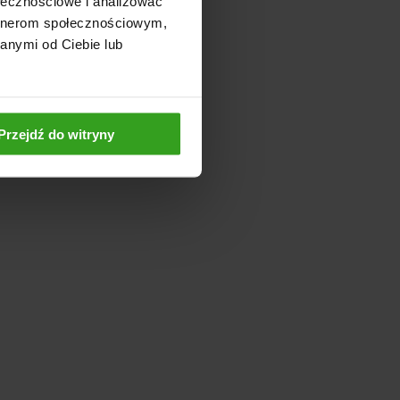
ołecznościowe i analizować
artnerom społecznościowym,
anymi od Ciebie lub
Przejdź do witryny