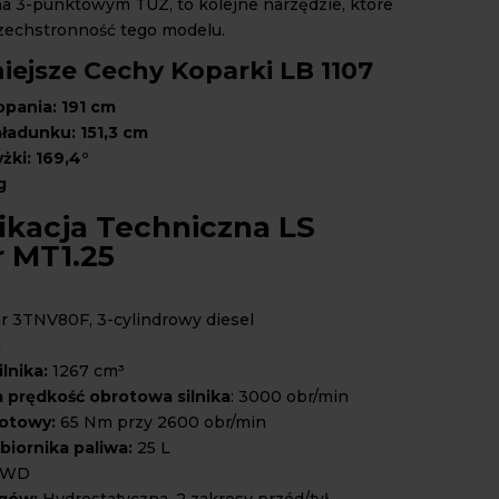
a 3-punktowym TUZ, to kolejne narzędzie, które
zechstronność tego modelu.
iejsze Cechy Koparki LB 1107
pania: 191 cm
ładunku: 151,3 cm
żki: 169,4°
g
ikacja Techniczna LS
r MT1.25
 3TNV80F, 3-cylindrowy diesel
M
lnika:
1267 cm³
prędkość obrotowa silnika
: 3000 obr/min
otowy:
65 Nm przy 2600 obr/min
iornika paliwa:
25 L
4WD
egów:
Hydrostatyczna, 2 zakresy przód/tył