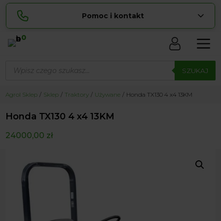
Pomoc i kontakt
0
Skontaktuj się z nami:
Wyszukiwarka
Sylwia
produktów
SZUKAJ
pokaż numer
534 853 ...
Lucyna
Agrol Sklep
Sklep
Traktory
Używane
Honda TX130 4 x4 13KM
pokaż numer
729 856 ...
Honda TX130 4 x4 13KM
zamowienia@ ...
pokaż e-mail
24000,00
zł
biuro@ ...
pokaż e-mail
Biuro obsługi klienta czynne Pn-Sb: 8:00 – 20:00