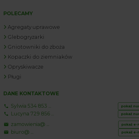
POLECAMY
Agregaty uprawowe
Glebogryzarki
Gniotowniki do zboża
Kopaczki do ziemniaków
Opryskiwacze
Pługi
DANE KONTAKTOWE
Sylwia 534 853 ...
pokaż nu
Lucyna 729 856 ...
pokaż nu
zamowienia@ ...
pokaż e-
biuro@ ...
pokaż e-