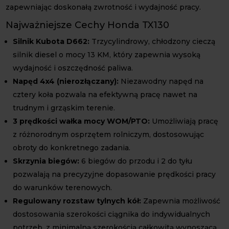
zapewniając doskonałą zwrotność i wydajność pracy.
Najważniejsze Cechy Honda TX130
Silnik Kubota D662:
Trzycylindrowy, chłodzony cieczą
silnik diesel o mocy 13 KM, który zapewnia wysoką
wydajność i oszczędność paliwa.
Napęd 4x4 (nierozłączany):
Niezawodny napęd na
cztery koła pozwala na efektywną pracę nawet na
trudnym i grząskim terenie.
3 prędkości wałka mocy WOM/PTO:
Umożliwiają pracę
z różnorodnym osprzętem rolniczym, dostosowując
obroty do konkretnego zadania.
Skrzynia biegów:
6 biegów do przodu i 2 do tyłu
pozwalają na precyzyjne dopasowanie prędkości pracy
do warunków terenowych.
Regulowany rozstaw tylnych kół:
Zapewnia możliwość
dostosowania szerokości ciągnika do indywidualnych
potrzeb, z minimalną szerokością całkowitą wynoszącą