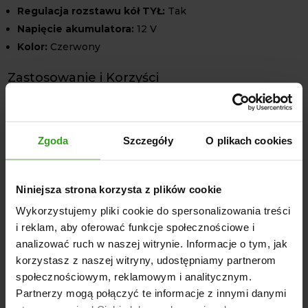
Regulacja rozstawu kół TYŁ:
Tak
Napięcie akumulatora:
12 V
Kolor:
Czerwony
Zastosowanie i Korzyści
Ciągnik Honda TX130 to idealne rozwiązanie dla tych,
którzy potrzebują kompaktowego, ale mocnego sprzętu
do prac rolniczych i ogrodniczych. Dzięki regulowanemu
Zgoda
Szczegóły
O plikach cookies
rozstawowi kół, ciągnik świetnie sprawdza się w wąskich
przejazdach i podczas pracy między rzędami upraw. Brak
wspomagania kierownicy nie wpływa na komfort
Niniejsza strona korzysta z plików cookie
użytkowania, ponieważ niska masa i kompaktowe
wymiary czynią manewrowanie niezwykle łatwym.
Wykorzystujemy pliki cookie do spersonalizowania treści
i reklam, aby oferować funkcje społecznościowe i
Honda TX130
jest nie tylko wydajnym, ale i
analizować ruch w naszej witrynie. Informacje o tym, jak
ekonomicznym wyborem. Dzięki niskim kosztom
korzystasz z naszej witryny, udostępniamy partnerom
eksploatacji i serwisowania, jest doskonałą inwestycją dla
społecznościowym, reklamowym i analitycznym.
każdego, kto poszukuje trwałego i niezawodnego sprzętu.
Partnerzy mogą połączyć te informacje z innymi danymi
Marka Honda od lat cieszy się uznaniem za jakość i