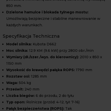
850 mm.
Dzielone hamulce i blokada tylnego mostu:
Umożliwiają bezpieczne i stabilne manewrowanie w
każdych warunkach.
Specyfikacja Techniczna
Model silnika:
Kubota D662
Moc silnika:
12.9 KM (9.6 kW) przy 2800 obr./min
Wymiary (dł./szer./wys. do kierownicy):
2010 x 850 x
1150 mm
Wysokość do krawędzi pałąka ROPS:
1790 mm
Rozstaw osi:
1285 mm
Waga:
504 kg
Prześwit:
240 mm
Liczba biegów:
6 do przodu, 2 do tyłu
Typ opon:
Rolnicze (przód: 4-12, tył: 7-16)
Pałąk bezpieczeństwa (ROPS):
Tak