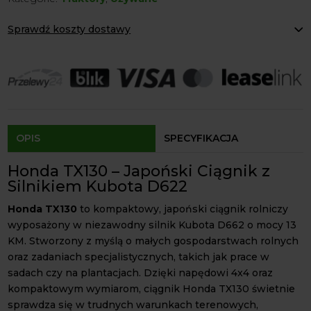
x4
Sprawdź koszty dostawy
13KM
Paczkomaty Inpost:
od 12 zł
Kurier:
od 20 zł
Agrol transport:
200 zł
Agrol transport gabaryty:
ustalane indywidualnie
Odbiór osobisty:
Oblekoń 156a, 28-133 Pacanów
Dostępność form dostawy i ceny uzależniona od produktu.
OPIS
SPECYFIKACJA
Honda TX130 – Japoński Ciągnik z
Silnikiem Kubota D622
Honda TX130
to kompaktowy, japoński ciągnik rolniczy
wyposażony w niezawodny silnik Kubota D662 o mocy 13
KM. Stworzony z myślą o małych gospodarstwach rolnych
oraz zadaniach specjalistycznych, takich jak prace w
sadach czy na plantacjach. Dzięki napędowi 4x4 oraz
kompaktowym wymiarom, ciągnik Honda TX130 świetnie
sprawdza się w trudnych warunkach terenowych,