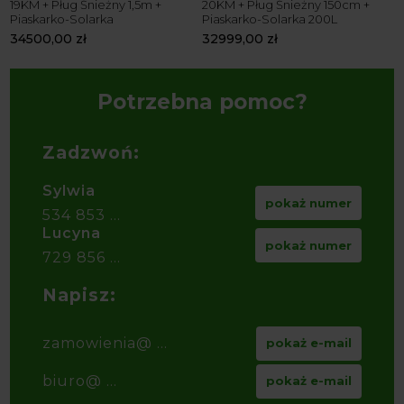
19KM + Pług Śnieżny 1,5m +
20KM + Pług Śnieżny 150cm +
W
Piaskarko-Solarka
Piaskarko-Solarka 200L
Ł
34500,00
zł
32999,00
zł
4
Potrzebna pomoc?
Zadzwoń:
Sylwia
pokaż numer
534 853 ...
Lucyna
pokaż numer
729 856 ...
Napisz:
zamowienia@ ...
pokaż e-mail
biuro@ ...
pokaż e-mail