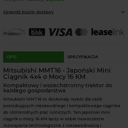
x
Sprawdź koszty dostawy
4
16KM
Paczkomaty Inpost:
od 12 zł
Kurier:
od 20 zł
Agrol transport:
200 zł
Agrol transport gabaryty:
ustalane indywidualnie
Odbiór osobisty:
Oblekoń 156a, 28-133 Pacanów
Dostępność form dostawy i ceny uzależniona od produktu.
OPIS
SPECYFIKACJA
Mitsubishi MMT16 - Japoński Mini
Ciągnik 4x4 o Mocy 16 KM
Kompaktowy i wszechstronny traktor do
każdego gospodarstwa
Mitsubishi MMT16 to doskonały wybór dla osób
poszukujących niezawodnego i kompaktowego ciągnika
do różnorodnych prac rolniczych. Ten japoński mini
ciągnik o mocy 16 KM łączy w sobie nowoczesne
rozwiązania technologiczne z niezawodnością i