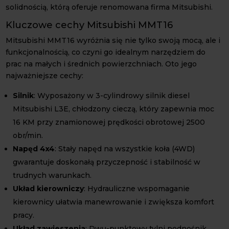
solidnością, którą oferuje renomowana firma Mitsubishi.
Kluczowe cechy Mitsubishi MMT16
Mitsubishi MMT16 wyróżnia się nie tylko swoją mocą, ale i
funkcjonalnością, co czyni go idealnym narzędziem do
prac na małych i średnich powierzchniach. Oto jego
najważniejsze cechy:
Silnik
: Wyposażony w 3-cylindrowy silnik diesel
Mitsubishi L3E, chłodzony cieczą, który zapewnia moc
16 KM przy znamionowej prędkości obrotowej 2500
obr/min.
Napęd 4x4
: Stały napęd na wszystkie koła (4WD)
gwarantuje doskonałą przyczepność i stabilność w
trudnych warunkach.
Układ kierowniczy
: Hydrauliczne wspomaganie
kierownicy ułatwia manewrowanie i zwiększa komfort
pracy.
Układ zawieszenia
: Dwu-punktowy tylni podnośnik