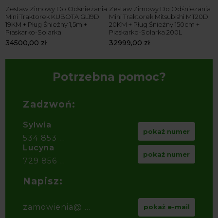
Zestaw Zimowy Do Odśnieżania
Zestaw Zimowy Do Odśnieżania
M
Mini Traktorek KUBOTA GL19D
Mini Traktorek Mitsubishi MT20D
K
19KM + Pług Śnieżny 1,5m +
20KM + Pług Śnieżny 150cm +
W
Piaskarko-Solarka
Piaskarko-Solarka 200L
Ł
34500,00
zł
32999,00
zł
4
Potrzebna pomoc?
Zadzwoń:
Sylwia
pokaż numer
534 853 ...
Lucyna
pokaż numer
729 856 ...
Napisz:
zamowienia@ ...
pokaż e-mail