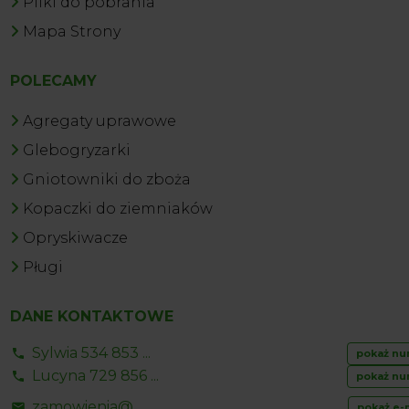
Pliki do pobrania
Mapa Strony
POLECAMY
Agregaty uprawowe
Glebogryzarki
Gniotowniki do zboża
Kopaczki do ziemniaków
Opryskiwacze
Pługi
DANE KONTAKTOWE
Sylwia 534 853 ...
pokaż nu
Lucyna 729 856 ...
pokaż nu
zamowienia@ ...
pokaż e-