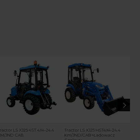
5
ractor LS XJ25 4ST 4X4-24.4
Tractor LS XJ25 HST4X4-24.4
Trac
KM/JND CAB
Km/JND/CAB+Ładowacz
KM/