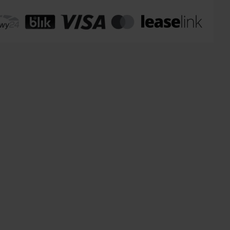
omaty Inpost:
od 12 zł
:
od 20 zł
 transport:
200 zł
 transport gabaryty:
ustalane indywidualnie
r osobisty:
Oblekoń 156a, 28-133 Pacanów
ność form dostawy i ceny uzależniona od produktu.