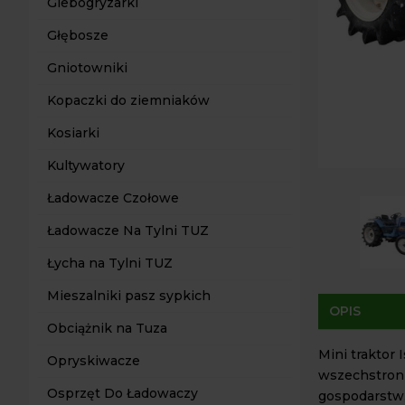
Glebogryzarki
Głębosze
Gniotowniki
Kopaczki do ziemniaków
Kosiarki
Kultywatory
Ładowacze Czołowe
Ładowacze Na Tylni TUZ
Łycha na Tylni TUZ
Mieszalniki pasz sypkich
OPIS
Obciążnik na Tuza
Mini traktor
Opryskiwacze
wszechstronn
Osprzęt Do Ładowaczy
gospodarstw,