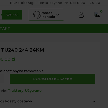
Biuro obsługi klienta czynne Pn-Sb: 8:00 – 20:00
0
Pomoc
SZUKAJ
i kontakt
TAKT
i TU240 2×4 24KM
00,00
zł
kt dostępny na zamówienie
DODAJ DO KOSZYKA
orie:
Traktory
,
Używane
dź koszty dostawy