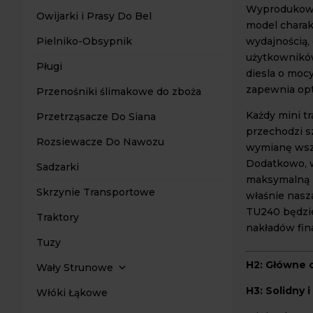
Wyprodukowa
Owijarki i Prasy Do Bel
model charak
wydajnością,
Pielniko-Obsypnik
użytkownikó
Pługi
diesla o moc
zapewnia op
Przenośniki ślimakowe do zboża
Każdy mini t
Przetrząsacze Do Siana
przechodzi s
Rozsiewacze Do Nawozu
wymianę wszy
Dodatkowo, w
Sadzarki
maksymalną n
Skrzynie Transportowe
właśnie nasza
TU240 będzie
Traktory
nakładów fi
Tuzy
H2: Główne 
Wały Strunowe
H3: Solidny i
Włóki Łąkowe