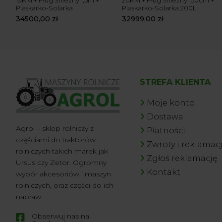
19KM + Pług Śnieżny 1,5m +
20KM + Pług Śnieżny 150cm +
Piaskarko-Solarka
Piaskarko-Solarka 200L
34500,00
zł
32999,00
zł
STREFA KLIENTA
Moje konto
Dostawa
Agrol – sklep rolniczy z
Płatności
częściami do traktorów
Zwroty i reklamac
rolniczych takich marek jak
Zgłoś reklamację
Ursus czy Zetor. Ogromny
Kontakt
wybór akcesoriów i maszyn
rolniczych, oraz części do ich
napraw.
Obserwuj nas na
