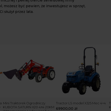
nicznej i pełnej ofercie serwisowej firmy
pl, możesz być pewien, że inwestujesz w sprzęt,
i służył przez lata.
a
Mini Traktorek Ogrodniczy
Tractor LS model XJ25 Mec 4×4
T
D
KUBOTA SATURN X20 4X4 20KM
69900,00
zł