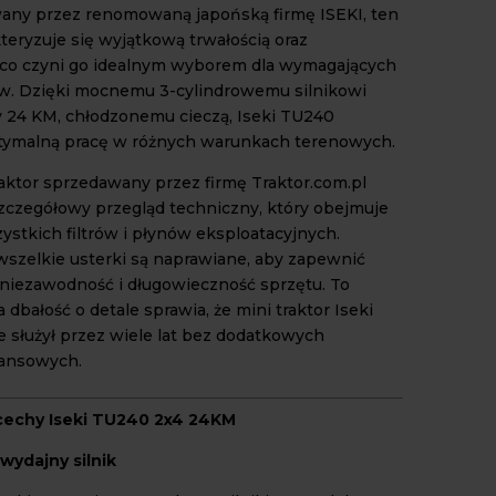
ny przez renomowaną japońską firmę ISEKI, ten
teryzuje się wyjątkową trwałością oraz
 co czyni go idealnym wyborem dla wymagających
w. Dzięki mocnemu 3-cylindrowemu silnikowi
y 24 KM, chłodzonemu cieczą, Iseki TU240
tymalną pracę w różnych warunkach terenowych.
raktor sprzedawany przez firmę Traktor.com.pl
zczegółowy przegląd techniczny, który obejmuje
stkich filtrów i płynów eksploatacyjnych.
szelkie usterki są naprawiane, aby zapewnić
iezawodność i długowieczność sprzętu. To
 dbałość o detale sprawia, że mini traktor Iseki
 służył przez wiele lat bez dodatkowych
nansowych.
cechy Iseki TU240 2x4 24KM
 wydajny silnik