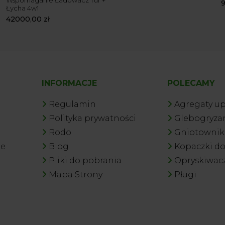
Wspomaganie Ładowacz Tur +
Łycha 4w1
42000,00
zł
INFORMACJE
POLECAMY
Regulamin
Agregaty u
Polityka prywatności
Glebogryzar
Rodo
Gniotowniki
je
Blog
Kopaczki d
Pliki do pobrania
Opryskiwac
Mapa Strony
Pługi