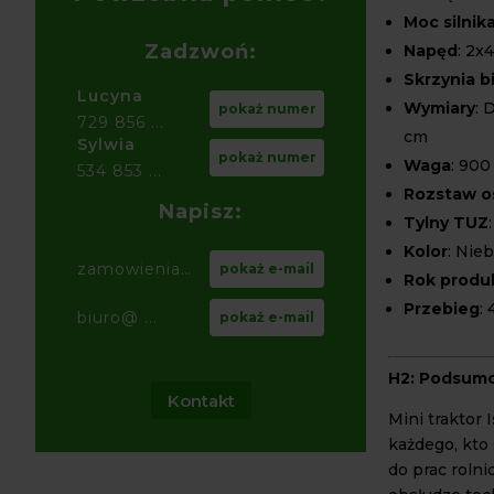
Moc silnik
Zadzwoń:
Napęd
: 2x
Skrzynia 
Lucyna
Wymiary
: 
pokaż numer
729 856 ...
cm
Sylwia
pokaż numer
Waga
: 900
534 853 ...
Rozstaw o
Napisz:
Tylny TUZ
Kolor
: Nieb
zamowienia@ ...
pokaż e-mail
Rok produk
Przebieg
:
biuro@ ...
pokaż e-mail
H2: Podsum
Kontakt
Mini traktor
każdego, kto
do prac rolni