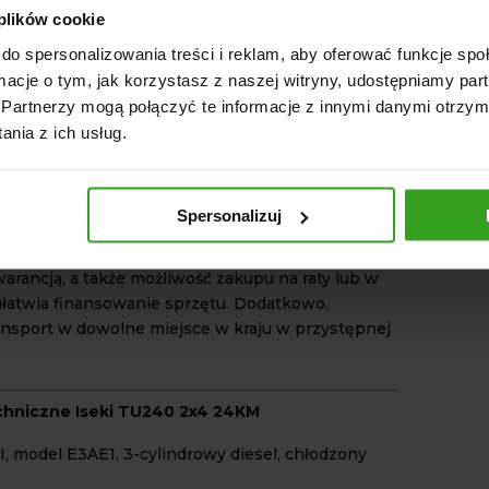
wrowaniu, co czyni go idealnym do pracy na
 plików cookie
 przestrzeniach, takich jak ogrody czy sady.
do spersonalizowania treści i reklam, aby oferować funkcje sp
WD) zapewnia stabilność i kontrolę na
 nawierzchniach.
ormacje o tym, jak korzystasz z naszej witryny, udostępniamy p
Partnerzy mogą połączyć te informacje z innymi danymi otrzym
nia z ich usług.
o warto wybrać Iseki TU240 2x4 24KM?
r.com.pl, jako największy importer japońskich mini
warantuje profesjonalną obsługę techniczną oraz
Spersonalizuj
erokiej gamy części zamiennych, zarówno
 jak i zamiennych. Każdy zakupiony mini traktor
warancją, a także możliwość zakupu na raty lub w
 ułatwia finansowanie sprzętu. Dodatkowo,
ansport w dowolne miejsce w kraju w przystępnej
chniczne Iseki TU240 2x4 24KM
KI, model E3AE1, 3-cylindrowy diesel, chłodzony