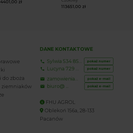
Czołowy
PRO
94401,00
zł
113651,00
zł
954
DANE KONTAKTOWE
Sylwia 534 853 ...
prawowe
pokaż numer
Lucyna 729 856 ...
pokaż numer
ki
 do zboża
zamowienia@ ...
pokaż e-mail
biuro@ ...
o ziemniaków
pokaż e-mail
ze
FHU AGROL
Oblekoń 156a, 28-133
Pacanów