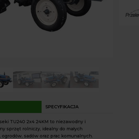
Paczk
Kurier
Agrol
Agrol
Odbió
Dostęp
SPECYFIKACJA
 Iseki TU240 2x4 24KM to niezawodny i
y sprzęt rolniczy, idealny do małych
 ogrodów, sadów oraz prac komunalnych.