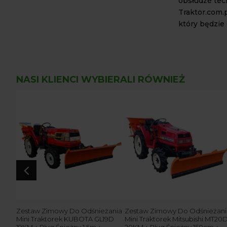
obsłudze tech
Traktor.com.
który będzie C
NASI KLIENCI WYBIERALI RÓWNIEŻ
4
4 KM
Zestaw Zimowy Do Odśnieżania
Zestaw Zimowy Do Odśnieżani
Mini Traktorek KUBOTA GL19D
Mini Traktorek Mitsubishi MT20