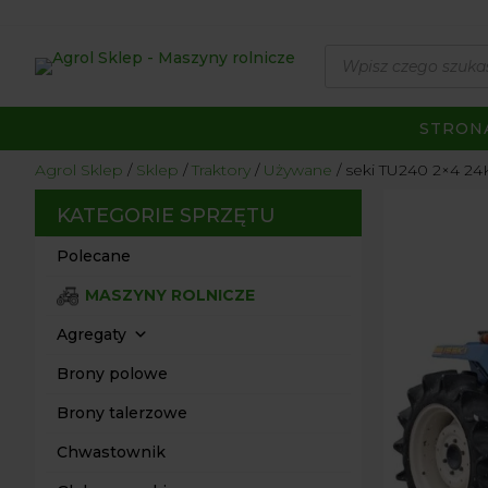
Wyszukiwarka
produktów
STRON
Agrol Sklep
Sklep
Traktory
Używane
seki TU240 2×4 2
KATEGORIE SPRZĘTU
Polecane
MASZYNY ROLNICZE
Agregaty
Brony polowe
Brony talerzowe
Chwastownik