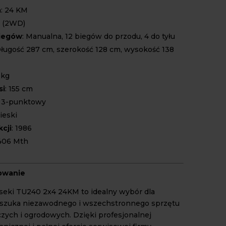
a
: 24 KM
4 (2WD)
biegów
: Manualna, 12 biegów do przodu, 4 do tyłu
Długość 287 cm, szerokość 128 cm, wysokość 138
 kg
si
: 155 cm
: 3-punktowy
ieski
cji
: 1986
 406 Mth
owanie
 Iseki TU240 2x4 24KM to idealny wybór dla
 szuka niezawodnego i wszechstronnego sprzętu
czych i ogrodowych. Dzięki profesjonalnej