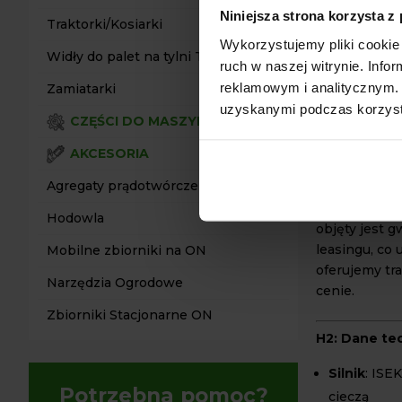
łatwy w mane
Niniejsza strona korzysta z
ograniczonych
Traktorki/Kosiarki
Wykorzystujemy pliki cookie 
Napęd 2x4 (2
Widły do palet na tylni TUZ
różnorodnych
ruch w naszej witrynie. Inf
reklamowym i analitycznym. 
Zamiatarki
uzyskanymi podczas korzysta
H2: Dlaczeg
CZĘŚCI DO MASZYN
Firma Trakto
AKCESORIA
ciągników, g
Agregaty prądotwórcze
dostęp do sz
oryginalnych,
Hodowla
objęty jest g
leasingu, co
Mobilne zbiorniki na ON
oferujemy tr
Narzędzia Ogrodowe
cenie.
Zbiorniki Stacjonarne ON
H2: Dane te
Silnik
: ISE
Potrzebna pomoc?
cieczą