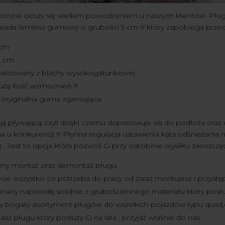
zonów cieszy się wielkim powodzeniem u naszych klientów. Płu
ada lemiesz gumowy o grubości 5 cm !!! który zapobiega przed 
 cm
0 cm
alcowany z blachy wysokogatunkowej
żą ilość wzmocnień !!!
oryginalna guma zgarniająca.
ją pływającą czyli dzięki czemu dopasowuje się do podłoża oraz
 u konkurencji !!! Płynna regulacja ustawienia kąta odśnieżania
 . Jest to opcja która pozwoli Ci przy odrobinie wysiłku zaoszczędz
zny montaż oraz demontaż pługu
e wszystko co potrzeba do pracy od zaraz montujesz i przystępu
any naprawdę solidnie z grubościennego materiału który posłuży
 bogaty asortyment pługów do wszelkich pojazdów typu quad,ci
kasz pługu który posłuży Ci na lata , przyjdź właśnie do nas .