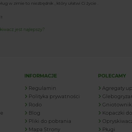
ług w zimie to niezbędnik , który ułatwi Ci życie .
!!
skiwacz jest najlepszy?
INFORMACJE
POLECAMY
Regulamin
Agregaty u
Polityka prywatności
Glebogryzar
Rodo
Gniotowniki
je
Blog
Kopaczki d
Pliki do pobrania
Opryskiwac
Mapa Strony
Pługi