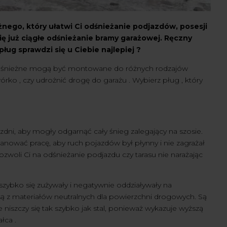
nego, który ułatwi Ci odśnieżanie podjazdów, posesji
ię już ciągłe odśnieżanie bramy garażowej. Ręczny
ług sprawdzi się u Ciebie najlepiej ?
i śnieżne mogą być montowane do różnych rodzajów
o , czy udrożnić drogę do garażu . Wybierz pług , który
ni, aby mogły odgarnąć cały śnieg zalegający na szosie.
anować pracę, aby ruch pojazdów był płynny i nie zagrażał
zwoli Ci na odśnieżanie podjazdu czy tarasu nie narażając
zybko się zużywały i negatywnie oddziaływały na
ą z materiałów neutralnych dla powierzchni drogowych. Są
niszczy się tak szybko jak stal, ponieważ wykazuje wyższą
łca .