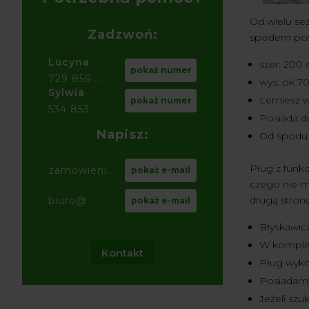
Od wielu se
Zadzwoń:
spodem posi
Lucyna
szer: 200
pokaż numer
729 856 ...
wys: ok 7
Sylwia
Lemiesz w
pokaż numer
534 853 ...
Posiada du
Napisz:
Od spodu 
Pług z funkc
zamowienia@ ...
pokaż e-mail
czego nie ma
drugą stronę
biuro@ ...
pokaż e-mail
Błyskawic
W kompleci
Kontakt
Pług wykon
Posiadamy
Jeżeli szu