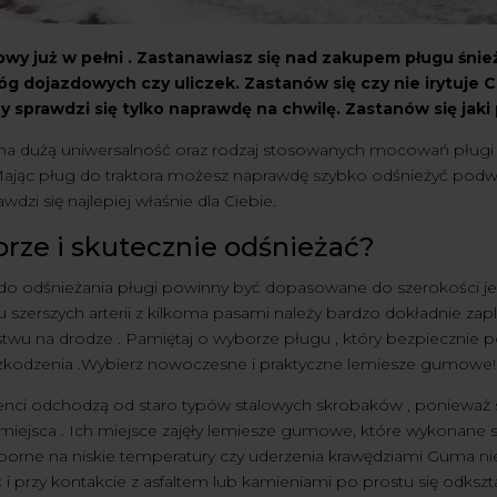
wy już w pełni . Zastanawiasz się nad zakupem pługu śnież
óg dojazdowych czy uliczek. Zastanów się czy nie irytuje C
y sprawdzi się tylko naprawdę na chwilę. Zastanów się jaki p
na dużą uniwersalność oraz rodzaj stosowanych mocowań pług
ając pług do traktora możesz naprawdę szybko odśnieżyć podwórk
awdzi się najlepiej właśnie dla Ciebie.
brze i skutecznie odśnieżać?
o odśnieżania pługi powinny być dopasowane do szerokości jezd
szerszych arterii z kilkoma pasami należy bardzo dokładnie zapl
wu na drodze . Pamiętaj o wyborze pługu , który bezpiecznie po
szkodzenia .Wybierz nowoczesne i praktyczne lemiesze gumowe!
jenci odchodzą od staro typów stalowych skrobaków , ponieważ s
miejsca . Ich miejsce zajęły lemiesze gumowe, które wykonane s
orne na niskie temperatury czy uderzenia krawędziami Guma nie 
 i przy kontakcie z asfaltem lub kamieniami po prostu się odkszta