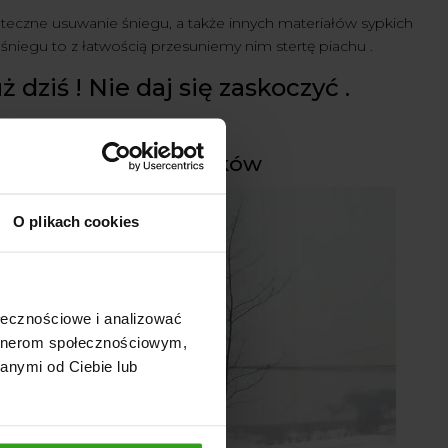
eczne usuwanie śniegu, a także innych materiałów sypkich
śniegu to z łatwością przesuniemy nim stertę piachu .
dziś ! Nie daj się zaskoczyć .
półpracą i doświadczeniem .
ielu rodzajów ciągników
O plikach cookies
ołecznościowe i analizować
artnerom społecznościowym,
anymi od Ciebie lub