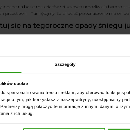
konane na bazie materiałów sztucznych umożliwiają bardzo skut
h przestrzeni . Pamiętajmy ,że chociaż przeznaczenie ma on do 
uj się na tegoroczne opady śniegu już 
bie pługi Firm godnych zaufania , Cieszących się wieloletnią ws
ieżny firmy Stal-met przystosowany do w
Szczegóły
 plików cookie
do spersonalizowania treści i reklam, aby oferować funkcje sp
ormacje o tym, jak korzystasz z naszej witryny, udostępniamy p
Partnerzy mogą połączyć te informacje z innymi danymi otrzym
nia z ich usług.