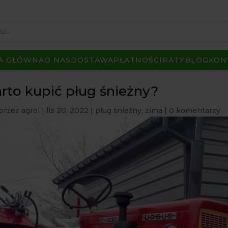
A GŁÓWNA
O NAS
DOSTAWA
PŁATNOŚCI
RATY
BLOG
KON
rto kupić pług śnieżny?
przez
agrol
|
lis 20, 2022
|
pług śnieżny
,
zima
|
0 komentarzy