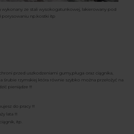
g wykonany ze stali wysokogatunkowej, lakierowany pod
porysowaniu np.kostki itp
 chroni przed uszkodzeniami gumy,pługa oraz ciągnika,
 na śrubie rzymskiej która równie szybko można przełożyć na
ić pieniądze !!!
jesz do pracy !!!
 lata !!!
ągnik, itp.