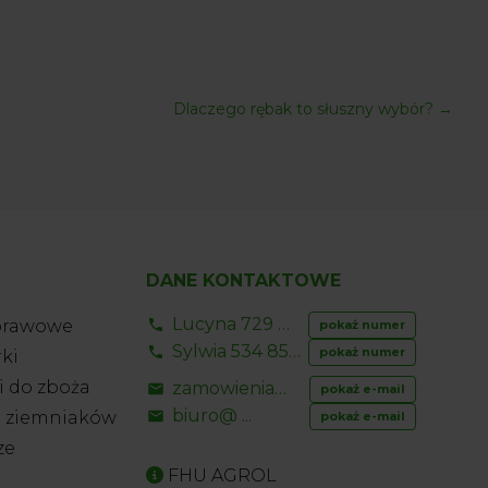
Dlaczego rębak to słuszny wybór?
→
DANE KONTAKTOWE
Lucyna 729 856 ...
prawowe
pokaż numer
Sylwia 534 853 ...
pokaż numer
ki
 do zboża
zamowienia@ ...
pokaż e-mail
biuro@ ...
o ziemniaków
pokaż e-mail
ze
FHU AGROL