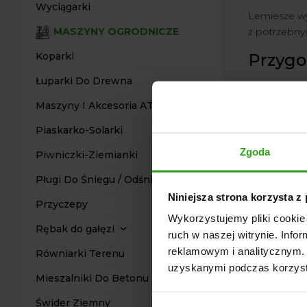
Wyciągarki
Lemiesze wy
z potrzebnyc
MASZYNY OGRODNICZE
Przygot
Koparki
Łuparki Do Drewna
Mamy dla Cie
Maszyny I Akcesoria ATV Quad
Pług śn
Piaskarko-Solarki
Zgoda
Piwniczki-Ziemianki
Pługi Do Śniegu / Odśnieżarki
Niniejsza strona korzysta z
Przyczepy
Wykorzystujemy pliki cookie 
Rębak do gałęzi
ruch w naszej witrynie. Inf
reklamowym i analitycznym. 
Równiarki Terenu
uzyskanymi podczas korzysta
Mieszalniki Do Betonu
Świder Ziemny