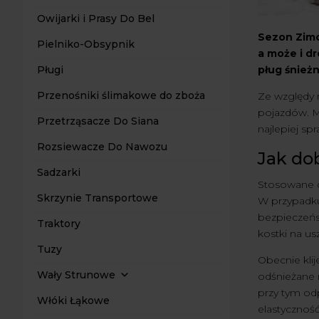
Owijarki i Prasy Do Bel
Sezon Zimo
Pielniko-Obsypnik
a może i dr
pług śnieżn
Pługi
Przenośniki ślimakowe do zboża
Ze względy 
pojazdów. M
Przetrząsacze Do Siana
najlepiej spr
Rozsiewacze Do Nawozu
Jak do
Sadzarki
Stosowane d
Skrzynie Transportowe
W przypadku 
bezpieczeńst
Traktory
kostki na u
Tuzy
Obecnie kli
Wały Strunowe
odśnieżane 
przy tym odp
Włóki Łąkowe
elastyczność