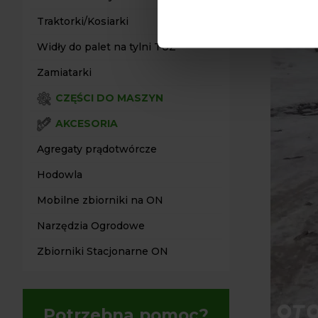
Traktorki/Kosiarki
Widły do palet na tylni TUZ
Zamiatarki
CZĘŚCI DO MASZYN
AKCESORIA
Agregaty prądotwórcze
Hodowla
Mobilne zbiorniki na ON
Narzędzia Ogrodowe
Zbiorniki Stacjonarne ON
Potrzebna pomoc?