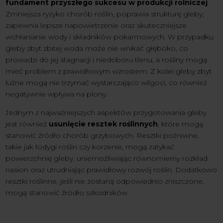
fundament przyszłego sukcesu w produkcji rolniczej
.
Zmniejsza ryzyko chorób roślin, poprawia strukturę gleby,
zapewnia lepsze napowietrzenie oraz skuteczniejsze
wchłanianie wody i składników pokarmowych. W przypadku
gleby zbyt zbitej woda może nie wnikać głęboko, co
prowadzi do jej stagnacji i niedoboru tlenu, a rośliny mogą
mieć problem z prawidłowym wzrostem. Z kolei gleby zbyt
luźne mogą nie trzymać wystarczająco wilgoci, co również
negatywnie wpływa na plony.
Jednym z najważniejszych aspektów przygotowania gleby
jest również
usunięcie resztek roślinnych
, które mogą
stanowić źródło chorób grzybowych. Resztki pożniwne,
takie jak łodygi roślin czy korzenie, mogą zatykać
powierzchnię gleby, uniemożliwiając równomierny rozkład
nasion oraz utrudniając prawidłowy rozwój roślin. Dodatkowo
resztki roślinne, jeśli nie zostaną odpowiednio zniszczone,
mogą stanowić źródło szkodników.