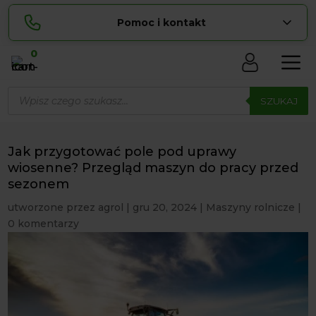
Pomoc i kontakt
0
Skontaktuj się z nami:
Wyszukiwarka
Lucyna
produktów
SZUKAJ
pokaż numer
729 856 ...
Sylwia
pokaż numer
534 853 ...
Jak przygotować pole pod uprawy
zamowienia@ ...
wiosenne? Przegląd maszyn do pracy przed
pokaż e-mail
sezonem
biuro@ ...
pokaż e-mail
utworzone przez
agrol
|
gru 20, 2024
|
Maszyny rolnicze
|
0 komentarzy
Biuro obsługi klienta czynne Pn-Sb: 8:00 – 20:00