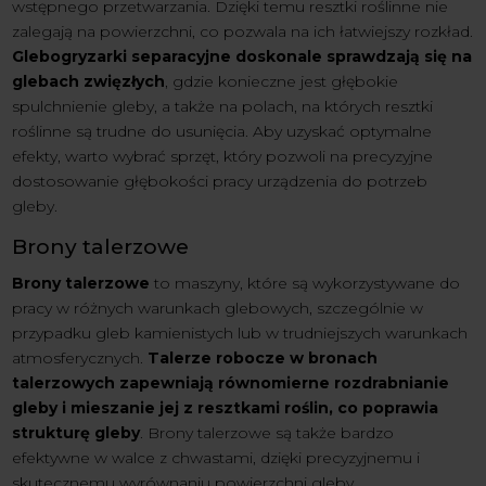
wstępnego przetwarzania. Dzięki temu resztki roślinne nie
zalegają na powierzchni, co pozwala na ich łatwiejszy rozkład.
Glebogryzarki separacyjne doskonale sprawdzają się na
glebach zwięzłych
, gdzie konieczne jest głębokie
spulchnienie gleby, a także na polach, na których resztki
roślinne są trudne do usunięcia. Aby uzyskać optymalne
efekty, warto wybrać sprzęt, który pozwoli na precyzyjne
dostosowanie głębokości pracy urządzenia do potrzeb
gleby.
Brony talerzowe
Brony talerzowe
to maszyny, które są wykorzystywane do
pracy w różnych warunkach glebowych, szczególnie w
przypadku gleb kamienistych lub w trudniejszych warunkach
atmosferycznych.
Talerze robocze w bronach
talerzowych zapewniają równomierne rozdrabnianie
gleby i mieszanie jej z resztkami roślin, co poprawia
strukturę gleby
. Brony talerzowe są także bardzo
efektywne w walce z chwastami, dzięki precyzyjnemu i
skutecznemu wyrównaniu powierzchni gleby.