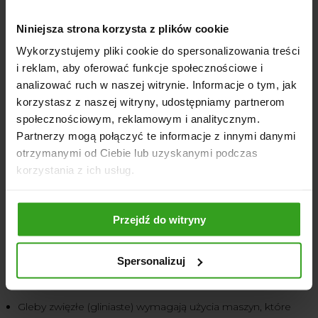
wilgoci.
Niniejsza strona korzysta z plików cookie
Wały strunowe
są niezastąpione w przypadku gleb
piaszczystych, które mają tendencję do zbytniego
Wykorzystujemy pliki cookie do spersonalizowania treści
wysychania oraz w sytuacjach, kiedy trzeba poprawić
i reklam, aby oferować funkcje społecznościowe i
strukturę gleby przed siewem. Dzięki właściwemu
analizować ruch w naszej witrynie. Informacje o tym, jak
dociśnięciu gleby, wały strunowe pomagają również w
korzystasz z naszej witryny, udostępniamy partnerom
wytworzeniu odpowiedniej warstwy ochronnej, która
społecznościowym, reklamowym i analitycznym.
zapobiega erozji wierzchniej warstwy gleby.
Partnerzy mogą połączyć te informacje z innymi danymi
otrzymanymi od Ciebie lub uzyskanymi podczas
korzystania z ich usług.
Jak dopasować maszyny rolnicze do
rodzaju gleby?
Przejdź do witryny
Dopasowanie odpowiedniego sprzętu rolniczego do
rodzaju gleby to ważny element w przygotowaniu pola
Spersonalizuj
przed sezonem. Każdy typ gleby ma swoje specyficzne
właściwości, które wpływają na wybór maszyn. Na przykład:
Gleby zwięzłe (gliniaste) wymagają użycia maszyn, które