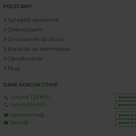
POLECAMY
Agregaty uprawowe
Glebogryzarki
Gniotowniki do zboża
Kopaczki do ziemniaków
Opryskiwacze
Pługi
DANE KONTAKTOWE
Lucyna 729 856 ...
pokaż nu
Sylwia 534 853 ...
pokaż nu
zamowienia@ ...
pokaż e-
biuro@ ...
pokaż e-