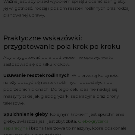
Ważne jest, aby przed wyborem sprzętu ocenić stan gleby,
jej wilgotność, rodzaj i poziom resztek roślinnych oraz rodzaj
planowanej uprawy.
Praktyczne wskazówki:
przygotowanie pola krok po kroku
Aby przygotować pole pod wiosenne uprawy, warto
zastosować się do kilku kroków.
Usuwanie resztek roślinnych
: W pierwszej kolejności
należy pozbyć się resztek roślinnych pozostałych po
poprzednich plonach. Do tego celu idealnie nadają się
maszyny takie jak glebogryzarki separacyjne oraz brony
talerzowe.
Spulchnienie gleby
: Kolejnym krokiem jest spulchnienie
gleby, zwłaszcza jeśli jest zbyt zbita.
Glebogryzarka
separacyjna
i brona talerzowa to maszyny, które doskonale
sprawdzą się w tym zadaniu.