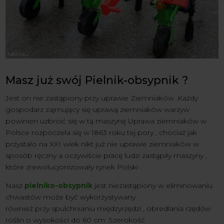
Masz już swój Pielnik-obsypnik ?
Jest on nie zastąpiony przy uprawie Ziemniaków .Każdy
gospodarz zajmujący się uprawą ziemniaków warzyw
powinien uzbroić się w tą maszynę Uprawa ziemniaków w
Polsce rozpoczeła się w 1863 roku tej pory , chociaż jak
przystało na XXI wiek nikt już nie uprawie ziemniaków w
sposób ręczny a oczywiście pracę ludzi zastąpiły maszyny ,
które zrewolucjonizowały rynek Polski .
Nasz
pielniko-obsypnik
jest niezastąpiony w eliminowaniu
chwastów może być wykorzystywany
również przy spulchnianiu międzyrzędzi , obredlania rzędów
roślin o wysokości do 60 cm .Szerokość