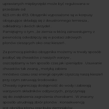
uprawianych międzyrzędzi może być regulowana w
przedziale od
62,5 cm do 67,5. Obsypniki wyposażone są w korpusy
obsypujące składają się z dwustronnego lemiesza ,
odkładnicy i dwóch skrzydeł .
Pamiętajmy o tym , że ziemia w którą zainwestujemy z
pewnością odwdzięczy się w postaci zdrowych
plonów cieszących oko oraz kieszeń .
Za pomocą pielniko-obsypnika możemy w trwały sposób
pozbyć się chwastów z naszych warzyw ,
oszczędzamy w ten sposób czas jak i pieniądze . Usuwanie
chwastów tak zwaną „ motyką zabiera
mnóstwo czasu oraz energii opryski czyszczą naszą kieszeń
przy czym zatruwają środowisko
Chwasty ograniczają dostępność do wody i zabierają
warzywom składników odżywczych , przyczyniają
się do zwiększenia zagrożenia chorobami . W znaczny
sposób utrudniają zbiór plonów . Konsekwencją
jest obniżka plonu oraz bulw ziemniaków .