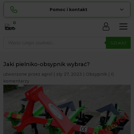
Pomoc i kontakt
0
Skontaktuj się z nami:
Wyszukiwarka
Lucyna
produktów
SZUKAJ
pokaż numer
729 856 ...
Sylwia
pokaż numer
534 853 ...
Jaki pielniko-obsypnik wybrać?
zamowienia@ ...
pokaż e-mail
utworzone przez
agrol
|
sty 27, 2023
|
Obsypnik
|
0
komentarzy
biuro@ ...
pokaż e-mail
Biuro obsługi klienta czynne Pn-Sb: 8:00 – 20:00