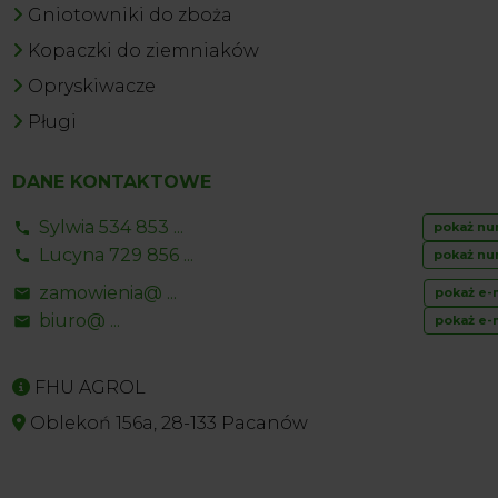
Gniotowniki do zboża
Kopaczki do ziemniaków
Opryskiwacze
Pługi
DANE KONTAKTOWE
Sylwia 534 853 ...
pokaż nu
Lucyna 729 856 ...
pokaż nu
zamowienia@ ...
pokaż e-
biuro@ ...
pokaż e-
FHU AGROL
Oblekoń 156a, 28-133 Pacanów