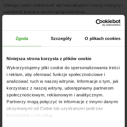
Dlatego warto zastanowić się nad zakupem naszej maszyny i
usprawnić pracę w swoim gospodarstwie .
Mam nadzieję , że argumenty użyte powyżej , są dość
przekonywujące .
Zapraszamy do kontaktu z nami , doradzimy Ci jaki obsypnik
wybrać .
Zgoda
Szczegóły
O plikach cookies
Najczęściej wybierane wśród klientów są Firmy Demarol :
-3 rzędowy
Niniejsza strona korzysta z plików cookie
-liczba obsypników 3 szt
Wykorzystujemy pliki cookie do spersonalizowania treści
szerokość uprawianych międzyrzędzi 750
i reklam, aby oferować funkcje społecznościowe i
– głębokość robocza 70, 100
analizować ruch w naszej witrynie. Informacje o tym, jak
korzystasz z naszej witryny, udostępniamy partnerom
←
Zastanawiasz się nad zakupem Chwastownika?
społecznościowym, reklamowym i analitycznym.
Podpowiadamy jaki wybrać
Partnerzy mogą połączyć te informacje z innymi danymi
Jaki osprzęt wybrać do ładowaczy?
→
otrzymanymi od Ciebie lub uzyskanymi podczas
korzystania z ich usług.