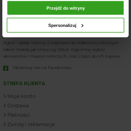
Przejdź do witryny
Spersonalizuj
Agrol – sklep rolniczy z częściami do traktorów rolniczych
takich marek jak Ursus czy Zetor. Ogromny wybór
akcesoriów i maszyn rolniczych, oraz części do ich napraw.
Obserwuj nas na Facebooku

STREFA KLIENTA
Moje konto
Dostawa
Płatności
Zwroty i reklamacje