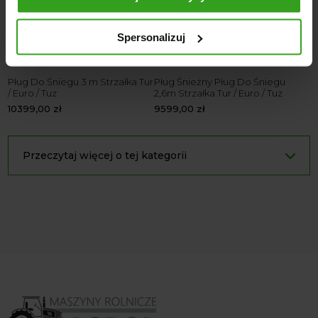
Spersonalizuj
Pług Do Śniegu 3 m Strzałka Tur
Pług Śnieżny Pług Do Śniegu
/ Euro / Tuz
2,6m Strzałka Tur / Euro / Tuz
10399,00
zł
9599,00
zł
Przeczytaj więcej o tej kategorii