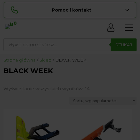
Pomoc i kontakt
0
Skontaktuj się z nami:
Wyszukiwarka
Sylwia
produktów
SZUKAJ
pokaż numer
534 853 ...
Lucyna
Strona główna
Sklep
BLACK WEEK
pokaż numer
729 856 ...
BLACK WEEK
zamowienia@ ...
pokaż e-mail
biuro@ ...
pokaż e-mail
Posortowane
Wyświetlanie wszystkich wyników: 14
według
popularności
Biuro obsługi klienta czynne Pn-Sb: 8:00 – 20:00