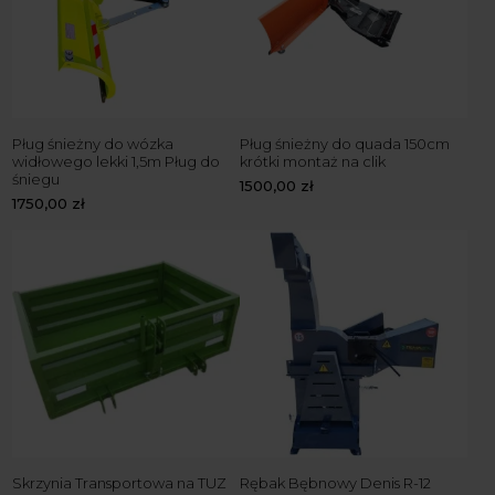
Pług śnieżny do wózka
Pług śnieżny do quada 150cm
widłowego lekki 1,5m Pług do
krótki montaż na clik
śniegu
1500,00
zł
1750,00
zł
Skrzynia Transportowa na TUZ
Rębak Bębnowy Denis R-12