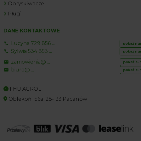
Opryskiwacze
Pługi
DANE KONTAKTOWE
Lucyna 729 856 ...
pokaż nu
Sylwia 534 853 ...
pokaż nu
zamowienia@ ...
pokaż e-
biuro@ ...
pokaż e-
FHU AGROL
Oblekoń 156a, 28-133 Pacanów