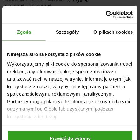
5199,00
zł
2150,00
zł
–
2550,00
zł
Zgoda
Szczegóły
O plikach cookies
Niniejsza strona korzysta z plików cookie
Wykorzystujemy pliki cookie do spersonalizowania treści
i reklam, aby oferować funkcje społecznościowe i
analizować ruch w naszej witrynie. Informacje o tym, jak
Glebogryzarka Separacyjna
Ładowacz na linkę Tył Widły
korzystasz z naszej witryny, udostępniamy partnerom
Agrostar
1700,00
zł
społecznościowym, reklamowym i analitycznym.
8050,00
zł
–
10690,00
zł
Partnerzy mogą połączyć te informacje z innymi danymi
otrzymanymi od Ciebie lub uzyskanymi podczas
korzystania z ich usług.
Przejdź do witryny