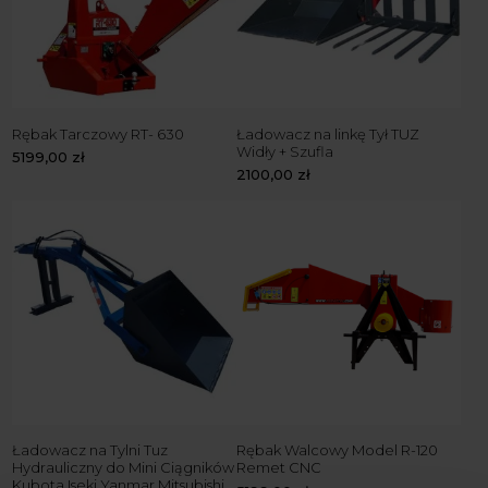
Rębak Tarczowy RT- 630
Ładowacz na linkę Tył TUZ
Widły + Szufla
5199,00
zł
2100,00
zł
Ładowacz na Tylni Tuz
Rębak Walcowy Model R-120
Hydrauliczny do Mini Ciągników
Remet CNC
Kubota Iseki Yanmar Mitsubishi