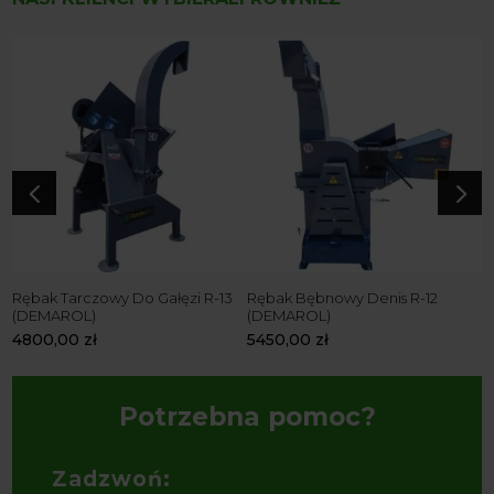
4
5
la
Rębak Tarczowy Do Gałęzi R-13
Rębak Bębnowy Denis R-12
Ł
(DEMAROL)
(DEMAROL)
1
4800,00
zł
5450,00
zł
Potrzebna pomoc?
Zadzwoń: