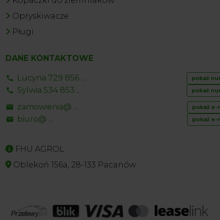
Kopaczki do ziemniaków
Opryskiwacze
Pługi
DANE KONTAKTOWE
Lucyna 729 856 ...
pokaż nu
Sylwia 534 853 ...
pokaż nu
zamowienia@ ...
pokaż e-
biuro@ ...
pokaż e-
FHU AGROL
Oblekoń 156a, 28-133 Pacanów