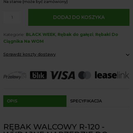
Na stanie (może być zamówiony)
ilość
DODAJ DO KOSZYKA
Rębak
Walcowy
Kategorie:
BLACK WEEK
,
Rębak do gałęzi
,
Rębaki Do
Model
Ciągnika Na WOM
R-
120
Sprawdź koszty dostawy
Remet
CNC
Paczkomaty Inpost:
od 12 zł
Kurier:
od 20 zł
Agrol transport:
200 zł
Agrol transport gabaryty:
ustalane indywidualnie
Odbiór osobisty:
Oblekoń 156a, 28-133 Pacanów
Dostępność form dostawy i ceny uzależniona od produktu.
OPIS
SPECYFIKACJA
RĘBAK WALCOWY R-120 -