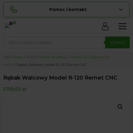
Pomoc i kontakt
0
Skontaktuj się z nami:
Wyszukiwarka
Lucyna
produktów
SZUKAJ
pokaż numer
729 856 ...
Sylwia
Agrol Sklep
Sklep
Rębak do gałęzi
Rębaki Do Ciągnika Na
pokaż numer
534 853 ...
WOM
Rębak Walcowy Model R-120 Remet CNC
zamowienia@ ...
pokaż e-mail
Rębak Walcowy Model R-120 Remet CNC
biuro@ ...
pokaż e-mail
5199,00
zł
Biuro obsługi klienta czynne Pn-Sb: 8:00 – 20:00