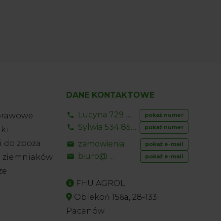
DANE KONTAKTOWE
Lucyna 729 856 ...
prawowe
pokaż numer
Sylwia 534 853 ...
pokaż numer
ki
 do zboża
zamowienia@ ...
pokaż e-mail
biuro@ ...
o ziemniaków
pokaż e-mail
ze
FHU AGROL
Oblekoń 156a, 28-133
Pacanów