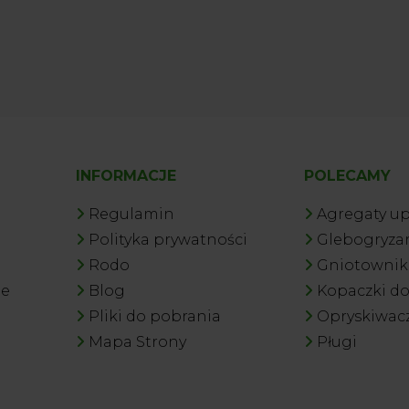
INFORMACJE
POLECAMY
Regulamin
Agregaty u
Polityka prywatności
Glebogryzar
Rodo
Gniotowniki
je
Blog
Kopaczki d
Pliki do pobrania
Opryskiwac
Mapa Strony
Pługi