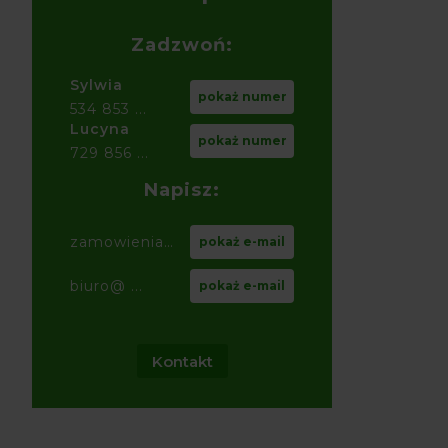
Zadzwoń:
Sylwia
pokaż numer
534 853 ...
Lucyna
pokaż numer
729 856 ...
Napisz:
zamowienia@ ...
pokaż e-mail
biuro@ ...
pokaż e-mail
Kontakt