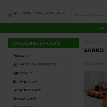
Wyszukiwarka
produktów
STR
Strona główn
KATEGORIE SPRZĘTU
SANKO
Polecane
Wyświetlanie
MASZYNY ROLNICZE
Agregaty
Brony polowe
Brony talerzowe
Chwastownik