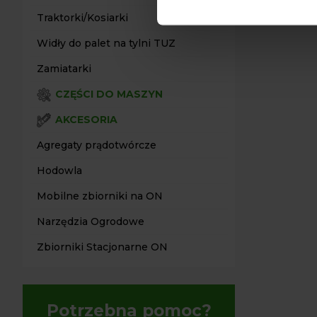
Traktorki/Kosiarki
Widły do palet na tylni TUZ
Zamiatarki
CZĘŚCI DO MASZYN
AKCESORIA
Agregaty prądotwórcze
Hodowla
Mobilne zbiorniki na ON
Narzędzia Ogrodowe
Zbiorniki Stacjonarne ON
Potrzebna pomoc?