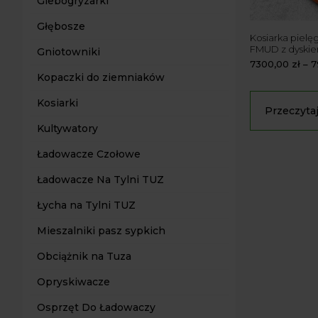
Glebogryzarki
Głębosze
Kosiarka pielę
FMUD z dyski
Gniotowniki
7300,00
zł
–
7
Kopaczki do ziemniaków
Kosiarki
Przeczytaj
Kultywatory
Ładowacze Czołowe
Ładowacze Na Tylni TUZ
Łycha na Tylni TUZ
Mieszalniki pasz sypkich
Obciążnik na Tuza
Opryskiwacze
Osprzęt Do Ładowaczy