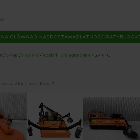
ONA GŁÓWNA
O NAS
DOSTAWA
PŁATNOŚCI
RATY
BLOG
K
a
Sklep
Kosiarki
Kosiarki pielęgnacyjne
SANKO
Posortowane
 wszystkich wyników: 3
według
popularności