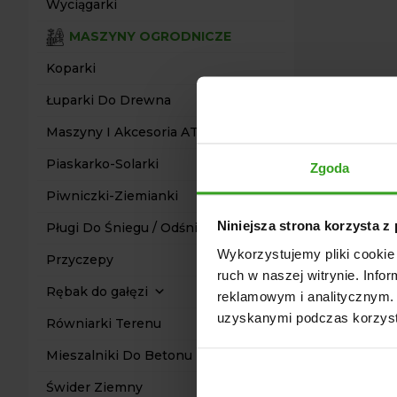
Wyciągarki
MASZYNY OGRODNICZE
Koparki
Łuparki Do Drewna
Maszyny I Akcesoria ATV Quad
Piaskarko-Solarki
Zgoda
Piwniczki-Ziemianki
Niniejsza strona korzysta z
Pługi Do Śniegu / Odśnieżarki
Wykorzystujemy pliki cookie 
Przyczepy
ruch w naszej witrynie. Inf
Rębak do gałęzi
reklamowym i analitycznym. 
uzyskanymi podczas korzysta
Równiarki Terenu
Mieszalniki Do Betonu
Świder Ziemny