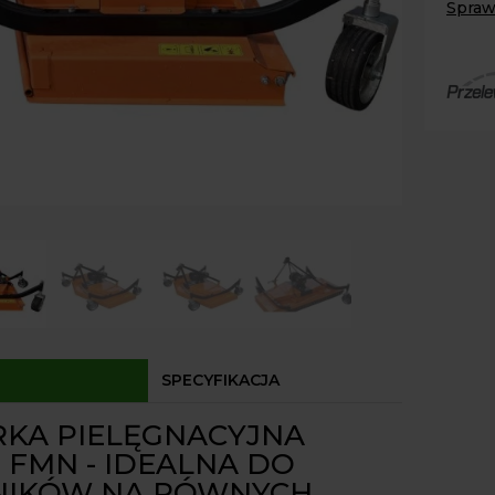
Spraw
Paczk
Kurier
Agrol
Agrol
Odbió
Dostęp
SPECYFIKACJA
RKA PIELĘGNACYJNA
 FMN - IDEALNA DO
IKÓW NA RÓWNYCH