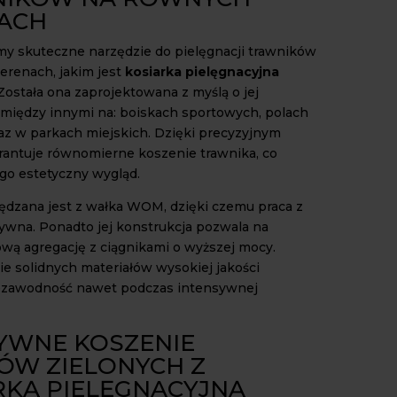
ACH
y skuteczne narzędzie do pielęgnacji trawników
erenach, jakim jest
kosiarka pielęgnacyjna
 Została ona zaprojektowana z myślą o jej
między innymi na: boiskach sportowych, polach
az w parkach miejskich. Dzięki precyzyjnym
antuje równomierne koszenie trawnika, co
go estetyczny wygląd.
ędzana jest z wałka WOM, dzięki czemu praca z
ktywna. Ponadto jej konstrukcja pozwala na
ą agregację z ciągnikami o wyższej mocy.
e solidnych materiałów wysokiej jakości
ezawodność nawet podczas intensywnej
YWNE KOSZENIE
ÓW ZIELONYCH Z
RKĄ PIELĘGNACYJNĄ