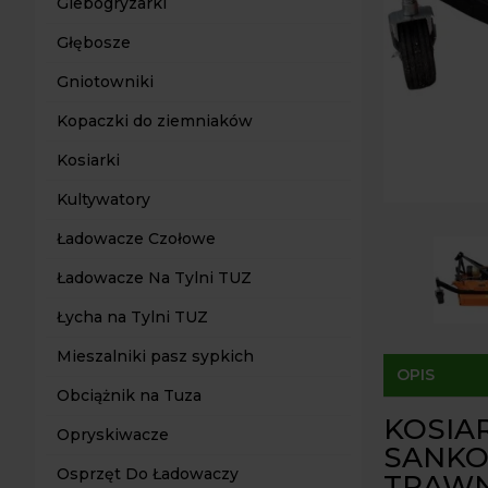
Glebogryzarki
Głębosze
Gniotowniki
Kopaczki do ziemniaków
Kosiarki
Kultywatory
Ładowacze Czołowe
Ładowacze Na Tylni TUZ
Łycha na Tylni TUZ
Mieszalniki pasz sypkich
OPIS
Obciążnik na Tuza
KOSIA
Opryskiwacze
SANKO
Osprzęt Do Ładowaczy
TRAWN