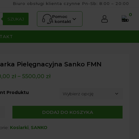
Biuro obsługi klienta czynne Pn-Sb: 8:00 – 20:00
0
Pomoc
SZUKAJ
i kontakt
TAKT
iarka Pielęgnacyjna Sanko FMN
0,00
zł
–
5500,00
zł
nt Produktu
DODAJ DO KOSZYKA
ka
nacyjna
orie:
Kosiarki
,
SANKO