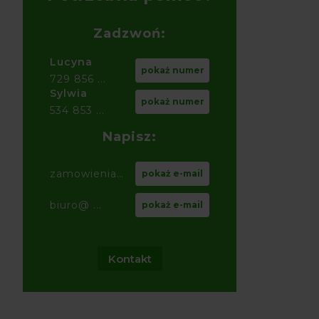
Zadzwoń:
Lucyna
pokaż numer
729 856 ...
Sylwia
pokaż numer
534 853 ...
Napisz:
zamowienia@ ...
pokaż e-mail
biuro@ ...
pokaż e-mail
Kontakt