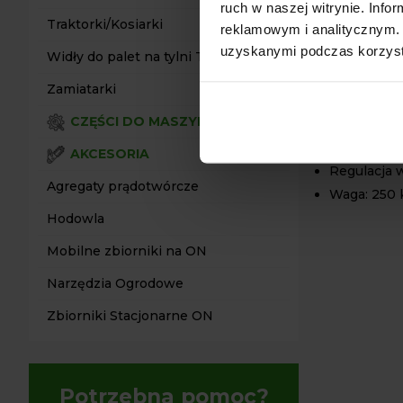
ruch w naszej witrynie. Inf
Traktorki/Kosiarki
reklamowym i analitycznym. 
Stan: Nowy
uzyskanymi podczas korzysta
Marka: San
Widły do palet na tylni TUZ
Szerokość 
Zamiatarki
Liczba noży
CZĘŚCI DO MASZYN
Napęd: Wał
TUZ: 3-pun
AKCESORIA
Regulacja 
Agregaty prądotwórcze
Waga: 250 
Hodowla
Mobilne zbiorniki na ON
Narzędzia Ogrodowe
Zbiorniki Stacjonarne ON
Potrzebna pomoc?