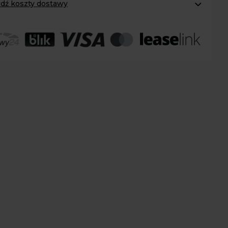
dź koszty dostawy
omaty Inpost:
od 12 zł
:
od 20 zł
 transport:
200 zł
 transport gabaryty:
ustalane indywidualnie
r osobisty:
Oblekoń 156a, 28-133 Pacanów
ność form dostawy i ceny uzależniona od produktu.