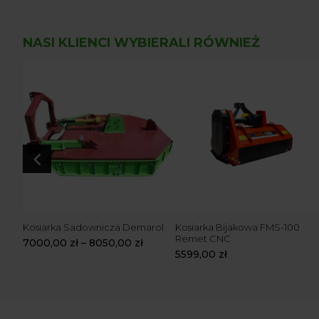
NASI KLIENCI WYBIERALI RÓWNIEŻ
4
5
Kosiarka Sadownicza Demarol
Kosiarka Bijakowa FMS-100
Remet CNC
7000,00
zł
–
8050,00
zł
5599,00
zł