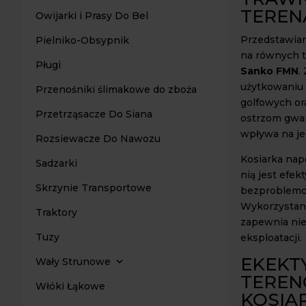
TEREN
Owijarki i Prasy Do Bel
Przedstawiam
Pielniko-Obsypnik
na równych t
Pługi
Sanko FMN
.
użytkowaniu 
Przenośniki ślimakowe do zboża
golfowych or
Przetrząsacze Do Siana
ostrzom gwar
wpływa na je
Rozsiewacze Do Nawozu
Kosiarka nap
Sadzarki
nią jest efe
Skrzynie Transportowe
bezproblemow
Wykorzystani
Traktory
zapewnia ni
Tuzy
eksploatacji.
EKEKT
Wały Strunowe
TEREN
Włóki Łąkowe
KOSIA