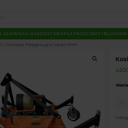
A GŁÓWNA
O NAS
DOSTAWA
PŁATNOŚCI
RATY
BLOG
KON
KO
Kosiarka Pielęgnacyjna Sanko FMN
Kos
420
Waria
ilość
Kosiar
Pielęg
Kateg
Sanko
FMN