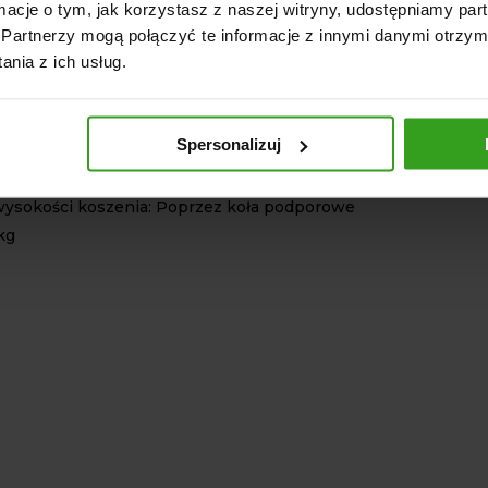
ormacje o tym, jak korzystasz z naszej witryny, udostępniamy p
Partnerzy mogą połączyć te informacje z innymi danymi otrzym
nia z ich usług.
ko
robocza: 1300 mm
: 3 szt.
Spersonalizuj
ek odbioru mocy (WOM) 540 obr/min
ktowy układ zawieszenia
wysokości koszenia: Poprzez koła podporowe
kg