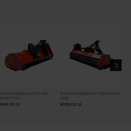
5
osiarka Bijakowa FMS-160
Kosiarka Bijakowa F1-160 Remet
Kosi
REMET CNC
CNC
CN
6899,00
zł
8199,00
zł
919