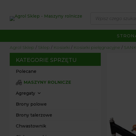
Wyszukiwarka
produktów
STRON
Agrol Sklep
Sklep
Kosiarki
Kosiarki pielęgnacyjne
SAN
KATEGORIE SPRZĘTU
Polecane
MASZYNY ROLNICZE
Agregaty
Brony polowe
Brony talerzowe
Chwastownik