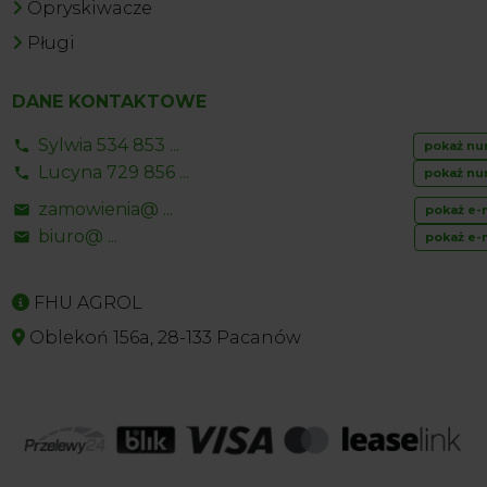
Opryskiwacze
Pługi
DANE KONTAKTOWE
Sylwia 534 853 ...
pokaż nu
Lucyna 729 856 ...
pokaż nu
zamowienia@ ...
pokaż e-
biuro@ ...
pokaż e-
FHU AGROL
Oblekoń 156a, 28-133 Pacanów