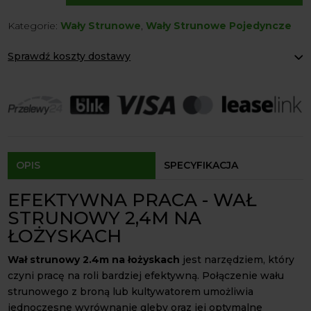
Strunowy
Kategorie:
Wały Strunowe
,
Wały Strunowe Pojedyncze
2.4m
na
Sprawdź koszty dostawy
Łożyskach
Paczkomaty Inpost:
od 12 zł
Kurier:
od 20 zł
Agrol transport:
200 zł
Agrol transport gabaryty:
ustalane indywidualnie
Odbiór osobisty:
Oblekoń 156a, 28-133 Pacanów
Dostępność form dostawy i ceny uzależniona od produktu.
OPIS
SPECYFIKACJA
EFEKTYWNA PRACA - WAŁ
STRUNOWY 2,4M NA
ŁOŻYSKACH
Wał strunowy 2.4m na łożyskach
jest narzędziem, który
czyni pracę na roli bardziej efektywną. Połączenie wału
strunowego z broną lub kultywatorem umożliwia
jednoczesne wyrównanie gleby oraz jej optymalne