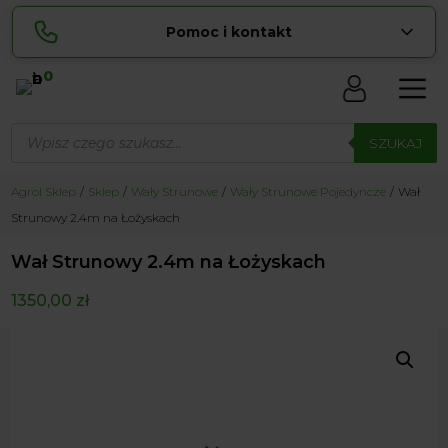
Pomoc i kontakt
0
Skontaktuj się z nami:
Wyszukiwarka
Lucyna
produktów
SZUKAJ
pokaż numer
729 856 ...
Sylwia
Agrol Sklep
Sklep
Wały Strunowe
Wały Strunowe Pojedyncze
Wał
pokaż numer
534 853 ...
Strunowy 2.4m na Łożyskach
zamowienia@ ...
pokaż e-mail
Wał Strunowy 2.4m na Łożyskach
biuro@ ...
pokaż e-mail
1350,00
zł
Biuro obsługi klienta czynne Pn-Sb: 8:00 – 20:00