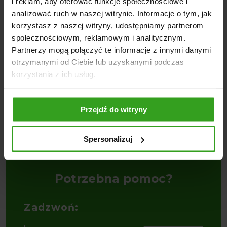
i reklam, aby oferować funkcje społecznościowe i
analizować ruch w naszej witrynie. Informacje o tym, jak
korzystasz z naszej witryny, udostępniamy partnerom
społecznościowym, reklamowym i analitycznym.
Partnerzy mogą połączyć te informacje z innymi danymi
otrzymanymi od Ciebie lub uzyskanymi podczas
korzystania z ich usług.
4
5
Przejdź do witryny
ch
Wał Strunowy 1.6m na Łożyskach
Wał Strunowy 1.8m na Łożyskach
W
Spersonalizuj
1200,00
zł
1200,00
zł
1
Potrzebna pomoc?
Zadzwoń: