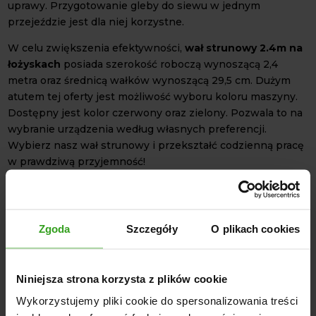
uprawy. Przygotowanie gleby do siewu w jednym
przejeździe jest dla niej korzystne.
W celu zwiększenia efektywności,
wał strunowy 2.4m na
łożyskach
posiada szerokość roboczą wynoszącą 2,4
metra oraz średnicą wałków wynoszącą 29,5 cm. Dużym
atutem tej oferty jest możliwość wyboru koloru maszyny.
Dostępny jest kolor czerwony oraz zielony. Pozwala to na
wybranie urządzenia według własnych preferencji.
Wybierz nasz wał strunowy i przekształć codzienną pracę
w prawdziwą przyjemność!
DANE TECHNICZNE
Szerokość robocza 2,4 m
Średnica wałów 295 mm
Zgoda
Szczegóły
O plikach cookies
Masa maszyny 95 kg
Niniejsza strona korzysta z plików cookie
Wykorzystujemy pliki cookie do spersonalizowania treści
NASI KLIENCI WYBIERALI RÓWNIEŻ