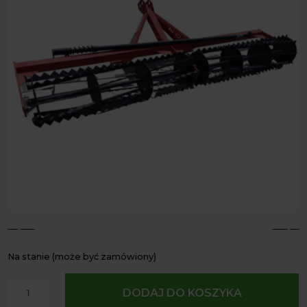
4
5
Na stanie (może być zamówiony)
ilość
DODAJ DO KOSZYKA
Wał