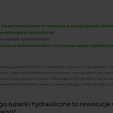
:
 łuparki hydrauliczne to rewolucja w przygotowaniu dre
ywania łuparki hydraulicznej
pu łuparek hydraulicznych
tyczące bezpieczeństwa i utrzymania łuparki hydrauliczn
ej popularności kotłów gazowych i pieców na ekogroszek, wiel
nione, natomiast bardziej ekonomicznym rozwiązaniem jest łupan
o pochodzi prosto z wycinki. Niezastąpionym sprzętem bywa w
nawet duże fragmenty drewna, zaoszczędzając w ten sposób czas 
go łuparki hydrauliczne to rewolucj
wego?