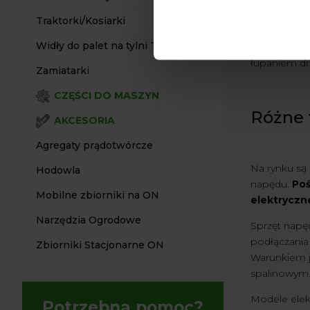
go za pomoc
Traktorki/Kosiarki
użycia łupar
Widły do palet na tylni TUZ
Kwestią, na
łupaniem dre
Zamiatarki
CZĘŚCI DO MASZYN
Różne 
AKCESORIA
Agregaty prądotwórcze
Na rynku są 
Hodowla
napędu.
Poś
Mobilne zbiorniki na ON
elektryczne
Narzędzia Ogrodowe
Sprzęt napę
podłączania 
Zbiorniki Stacjonarne ON
Warunkiem j
spalinowym
Modele elekt
Potrzebna pomoc?