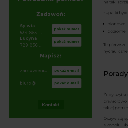
na taki spr
Łuparki hydra
Zadzwoń:
pionowe,
Sylwia
pokaż numer
poziome.
534 853 ...
Lucyna
pokaż numer
Te pierwsze
729 856 ...
hydrauliczne
Napisz:
zamowienia@ ...
pokaż e-mail
Porady
biuro@ ...
pokaż e-mail
Żeby użytkow
prawidłowo z
Kontakt
takiej potrz
Oczywistą s
alkoholu lub