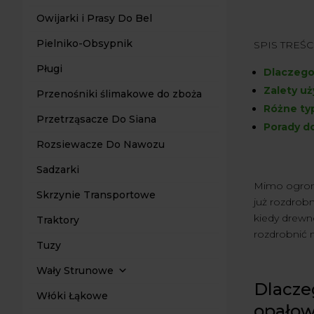
Owijarki i Prasy Do Bel
Pielniko-Obsypnik
SPIS TREŚCI
Pługi
Dlaczego
Zalety uż
Przenośniki ślimakowe do zboża
Różne ty
Przetrząsacze Do Siana
Porady do
Rozsiewacze Do Nawozu
Sadzarki
Mimo ogromn
Skrzynie Transportowe
już rozdrob
kiedy drewn
Traktory
rozdrobnić 
Tuzy
Wały Strunowe
Dlacze
Włóki Łąkowe
opało