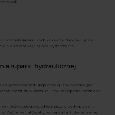
 domowych.
y do rozdrabniania długich kawałków drewna. Łuparki
ów. Nie zawsze więc są one wystarczające.
ia łuparki hydraulicznej
ży przeczytać instrukcję obsługi, aby wiedzieć, jak
posób sprzęt się wyłącza. Tak, aby na wypadek zaistnienia
y nie należy obsługiwać takiej maszyny pod wpływem
ie. Ważne jest także, aby osoba, która ją obsługuje nie