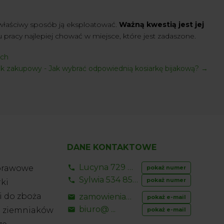
e właściwy sposób ją eksploatować.
Ważną kwestią jest jej
u pracy najlepiej chować w miejsce, które jest zadaszone.
ych
k zakupowy - Jak wybrać odpowiednią kosiarkę bijakową?
→
DANE KONTAKTOWE
Lucyna 729 856 ...
prawowe
pokaż numer
Sylwia 534 853 ...
pokaż numer
ki
 do zboża
zamowienia@ ...
pokaż e-mail
biuro@ ...
o ziemniaków
pokaż e-mail