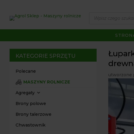
Wyszukiwarka
produktów
STRON
Łupark
KATEGORIE SPRZĘTU
drewn
Polecane
utworzone 
MASZYNY ROLNICZE
Agregaty
Brony polowe
Brony talerzowe
Chwastownik