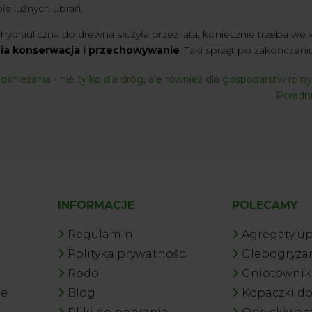
ie luźnych ubrań.
hydrauliczna do drewna służyła przez lata, koniecznie trzeba w
a konserwacja i przechowywanie
. Taki sprzęt po zakończeni
dśnieżania - nie tylko dla dróg, ale również dla gospodarstw roln
Poradni
INFORMACJE
POLECAMY
Regulamin
Agregaty u
Polityka prywatności
Glebogryzar
Rodo
Gniotowniki
je
Blog
Kopaczki d