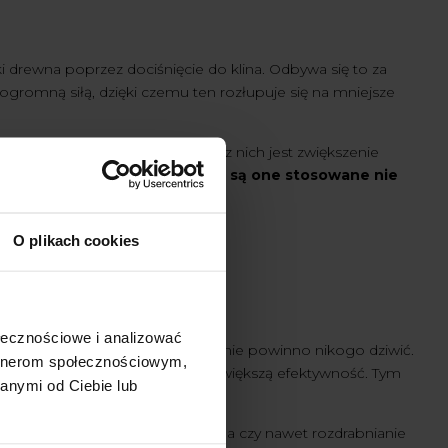
i drewna poprzez dociśnięcie do klina. Odbywa się to za
gromną siłą, dzięki czemu ten rozłupuje się na mniejsze
 się tak z wielu powodów. Jednym z nich jest zwiększenie
lości drewna w krótkim czasie, są one stosowane nie
O plikach cookies
ołecznościowe i analizować
ęściej spotykanym rozwiązaniem, nie powinno nikogo dziwić.
artnerom społecznościowym,
li tradycyjne metody, mają też większą efektywność. Tym
anymi od Ciebie lub
est to drewno o dużej twardości.
 fizyczny
. Ręczne łupanie drewna czy nawet rozdrabnianie