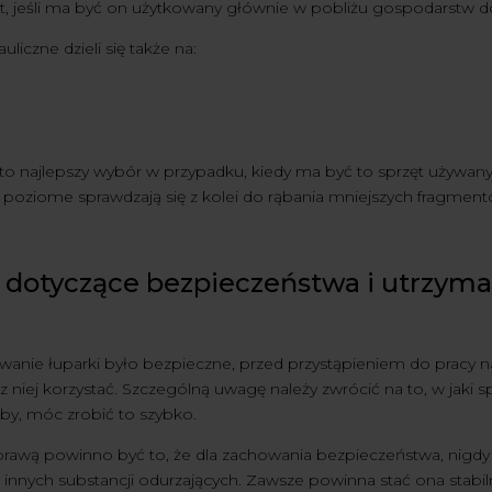
zęt, jeśli ma być on użytkowany głównie w pobliżu gospodarstw
uliczne dzieli się także na:
 to najlepszy wybór w przypadku, kiedy ma być to sprzęt używan
 poziome sprawdzają się z kolei do rąbania mniejszych fragment
 dotyczące bezpieczeństwa i utrzyman
anie łuparki było bezpieczne, przed przystąpieniem do pracy nale
 niej korzystać. Szczególną uwagę należy zwrócić na to, w jaki s
eby, móc zrobić to szybko.
prawą powinno być to, że dla zachowania bezpieczeństwa, nigd
 innych substancji odurzających. Zawsze powinna stać ona stabiln