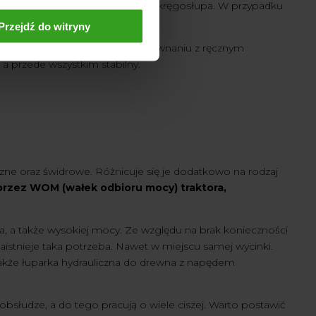
jest ogromnym obciążeniem dla kręgosłupa. W przypadku
Przejdź do witryny
bezpieczeństwa, zwłaszcza w porównaniu z ręcznym
 a przede wszystkim stabilny.
czne oraz świdrowe. Różnicuje się je dodatkowo na rodzaj
przez WOM (wałek odbioru mocy) traktora,
, a także wysokiej mocy. Ze względu na brak konieczności
aistnieje taka potrzeba. Nawet w miejscu samej wycinki.
akże łuparka hydrauliczna do drewna z napędem
obsłudze, a do tego pracują o wiele ciszej. Warto postawić