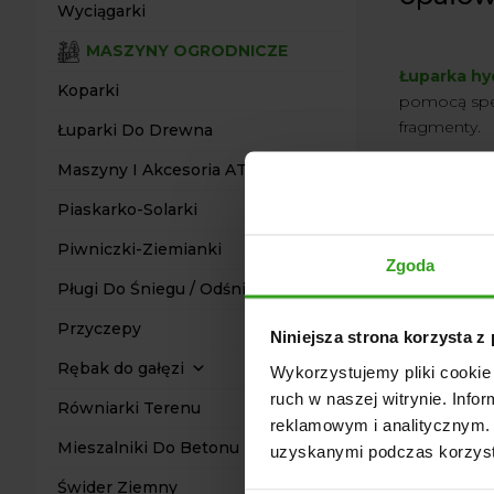
Wyciągarki
MASZYNY OGRODNICZE
Łuparka hy
Koparki
pomocą specj
fragmenty.
Łuparki Do Drewna
Z roku na ro
Maszyny I Akcesoria ATV Quad
tempa pracy
Piaskarko-Solarki
tylko w gos
Piwniczki-Ziemianki
Zgoda
Pługi Do Śniegu / Odśnieżarki
Zalety 
Przyczepy
Niniejsza strona korzysta z
Rębak do gałęzi
Wykorzystujemy pliki cookie 
Korzystanie 
ruch w naszej witrynie. Inf
Równiarki Terenu
Ponieważ po
reklamowym i analitycznym. 
samym można 
Mieszalniki Do Betonu
uzyskanymi podczas korzysta
Zastosowan
Świder Ziemny