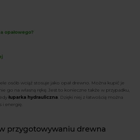
wna opałowego?
ej
e osób wciąż stosuje jako opał drewno. Można kupić je
ie go na własną rękę. Jest to konieczne także w przypadku,
tedy
łuparka hydrauliczna
. Dzięki niej z łatwością można
i energię.
a w przygotowywaniu drewna