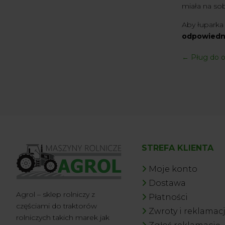
miała na sob
Aby łuparka 
odpowiedni
←
Pług do o
STREFA KLIENTA
Moje konto
Dostawa
Agrol – sklep rolniczy z
Płatności
częściami do traktorów
Zwroty i reklamac
rolniczych takich marek jak