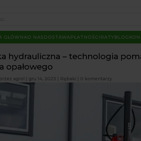
A GŁÓWNA
O NAS
DOSTAWA
PŁATNOŚCI
RATY
BLOG
KON
a hydrauliczna – technologia po
a opałowego
przez
agrol
|
gru 14, 2023
|
Rębaki
|
0 komentarzy