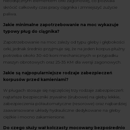
nieodłącznym elementem orki zagonowej, co pozwala
skrócić całkowity czas pracy ciągnika i zmniejszyć zużycie
paliwa.
Jakie minimalne zapotrzebowanie na moc wykazuje
typowy pług do ciągnika?
Zapotrzebowanie na moc zależy od typu gleby i głębokości
orki, jednak średnio przyjmuje się, że na jeden korpus płużny
potrzeba około 30-40 koni mechanicznych w przypadku
maszyn obrotowych oraz 25-35 KM dla wersji zagonowych.
Jakie są najpopularniejsze rodzaje zabezpieczeń
korpusów przed kamieniami?
W pługach stosuje się najczęściej trzy rodzaje zabezpieczeń:
najtańsze bezpieczniki zrywalne (śrubowe) na gleby lekkie,
zabezpieczenia półautomatyczne (resorowe) oraz najbardziej
zaawansowane układy hydrauliczne dedykowane na gleby
ciężkie i mocno zakamienione.
Do czego służy wał kolczasty mocowany bezpośrednio