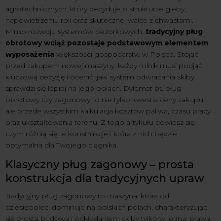
agrotechnicznych, który decyduje o strukturze gleby,
napowietrzeniu roli oraz skutecznej walce z chwastami.
Mimo rozwoju systemów bezorkowych,
tradycyjny pług
obrotowy wciąż pozostaje podstawowym elementem
wyposażenia
większości gospodarstw w Polsce. Stojąc
przed zakupem nowej maszyny, każdy rolnik musi podjąć
kluczową decyzję i ocenić, jaki system odwracania skiby
sprawdzi się lepiej na jego polach. Dylemat pt. pług
obrotowy czy zagonowy to nie tylko kwestia ceny zakupu,
ale przede wszystkim kalkulacja kosztów paliwa, czasu pracy
oraz ukształtowania terenu. Z tego artykułu dowiesz się,
czym różnią się te konstrukcje i która z nich będzie
optymalna dla Twojego ciągnika.
Klasyczny pług zagonowy – prosta
konstrukcja dla tradycyjnych upraw
Tradycyjny pług zagonowy to maszyna, która od
dziesięcioleci dominuje na polskich polach, charakteryzując
się prostą budową i odkładaniem skiby tylko w jedną, prawą