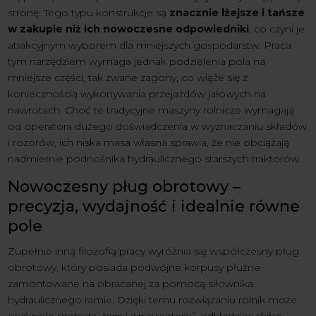
stronę. Tego typu konstrukcje są
znacznie lżejsze i tańsze
w zakupie niż ich nowoczesne odpowiedniki
, co czyni je
atrakcyjnym wyborem dla mniejszych gospodarstw. Praca
tym narzędziem wymaga jednak podzielenia pola na
mniejsze części, tak zwane zagony, co wiąże się z
koniecznością wykonywania przejazdów jałowych na
nawrotach. Choć te tradycyjne maszyny rolnicze wymagają
od operatora dużego doświadczenia w wyznaczaniu składów
i rozorów, ich niska masa własna sprawia, że nie obciążają
nadmiernie podnośnika hydraulicznego starszych traktorów.
Nowoczesny pług obrotowy –
precyzja, wydajność i idealnie równe
pole
Zupełnie inną filozofią pracy wyróżnia się współczesny pług
obrotowy, który posiada podwójne korpusy płużne
zamontowane na obracanej za pomocą siłownika
hydraulicznego ramie. Dzięki temu rozwiązaniu rolnik może
orać pole metodą „tam i z powrotem”, odkładając skibę