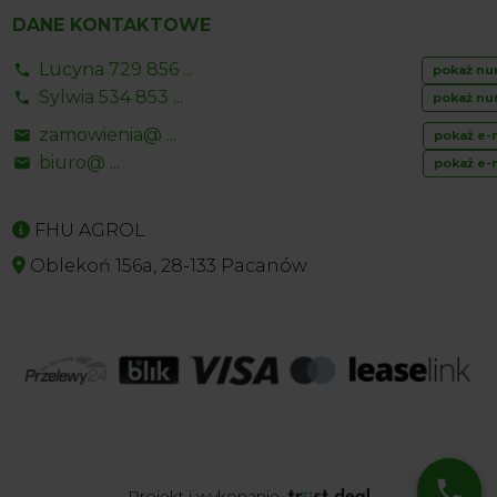
DANE KONTAKTOWE
Lucyna 729 856 ...
pokaż nu
Sylwia 534 853 ...
pokaż nu
zamowienia@ ...
pokaż e-
biuro@ ...
pokaż e-
FHU AGROL
Oblekoń 156a, 28-133 Pacanów
Projekt i wykonanie