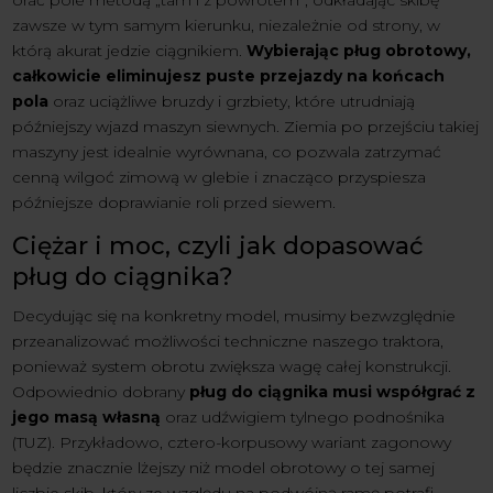
zawsze w tym samym kierunku, niezależnie od strony, w
którą akurat jedzie ciągnikiem.
Wybierając pług obrotowy,
całkowicie eliminujesz puste przejazdy na końcach
pola
oraz uciążliwe bruzdy i grzbiety, które utrudniają
późniejszy wjazd maszyn siewnych. Ziemia po przejściu takiej
maszyny jest idealnie wyrównana, co pozwala zatrzymać
cenną wilgoć zimową w glebie i znacząco przyspiesza
późniejsze doprawianie roli przed siewem.
Ciężar i moc, czyli jak dopasować
pług do ciągnika?
Decydując się na konkretny model, musimy bezwzględnie
przeanalizować możliwości techniczne naszego traktora,
ponieważ system obrotu zwiększa wagę całej konstrukcji.
Odpowiednio dobrany
pług do ciągnika musi współgrać z
jego masą własną
oraz udźwigiem tylnego podnośnika
(TUZ). Przykładowo, cztero-korpusowy wariant zagonowy
będzie znacznie lżejszy niż model obrotowy o tej samej
liczbie skib, który ze względu na podwójną ramę potrafi