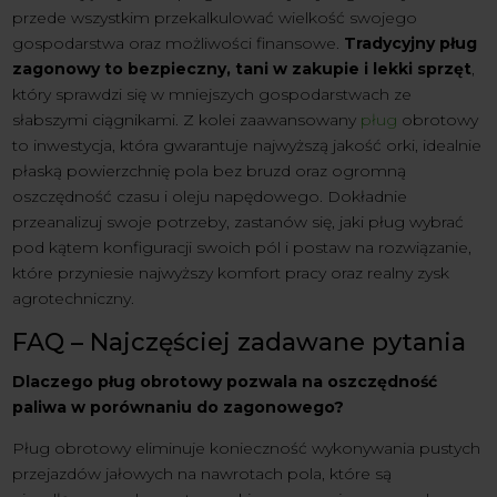
przede wszystkim przekalkulować wielkość swojego
gospodarstwa oraz możliwości finansowe.
Tradycyjny pług
zagonowy to bezpieczny, tani w zakupie i lekki sprzęt
,
który sprawdzi się w mniejszych gospodarstwach ze
słabszymi ciągnikami. Z kolei zaawansowany
pług
obrotowy
to inwestycja, która gwarantuje najwyższą jakość orki, idealnie
płaską powierzchnię pola bez bruzd oraz ogromną
oszczędność czasu i oleju napędowego. Dokładnie
przeanalizuj swoje potrzeby, zastanów się, jaki pług wybrać
pod kątem konfiguracji swoich pól i postaw na rozwiązanie,
które przyniesie najwyższy komfort pracy oraz realny zysk
agrotechniczny.
FAQ – Najczęściej zadawane pytania
Dlaczego pług obrotowy pozwala na oszczędność
paliwa w porównaniu do zagonowego?
Pług obrotowy eliminuje konieczność wykonywania pustych
przejazdów jałowych na nawrotach pola, które są