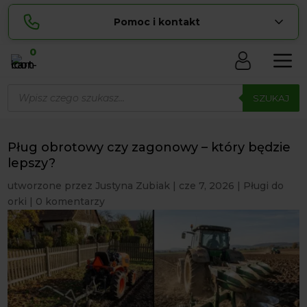
Pomoc i kontakt
0
Skontaktuj się z nami:
Wyszukiwarka
Lucyna
produktów
SZUKAJ
pokaż numer
729 856 ...
Sylwia
pokaż numer
534 853 ...
Pług obrotowy czy zagonowy – który będzie
zamowienia@ ...
lepszy?
pokaż e-mail
utworzone przez
Justyna Zubiak
|
cze 7, 2026
|
Pługi do
biuro@ ...
pokaż e-mail
orki
|
0 komentarzy
Biuro obsługi klienta czynne Pn-Sb: 8:00 – 20:00