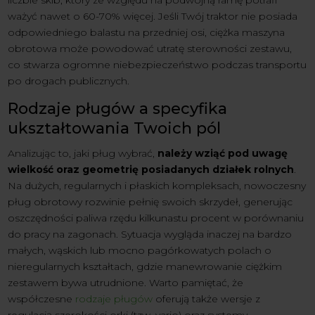
ważyć nawet o 60-70% więcej. Jeśli Twój traktor nie posiada
odpowiedniego balastu na przedniej osi, ciężka maszyna
obrotowa może powodować utratę sterowności zestawu,
co stwarza ogromne niebezpieczeństwo podczas transportu
po drogach publicznych.
Rodzaje pługów a specyfika
ukształtowania Twoich pól
Analizując to, jaki pług wybrać,
należy wziąć pod uwagę
wielkość oraz geometrię posiadanych działek rolnych
.
Na dużych, regularnych i płaskich kompleksach, nowoczesny
pług obrotowy rozwinie pełnię swoich skrzydeł, generując
oszczędności paliwa rzędu kilkunastu procent w porównaniu
do pracy na zagonach. Sytuacja wygląda inaczej na bardzo
małych, wąskich lub mocno pagórkowatych polach o
nieregularnych kształtach, gdzie manewrowanie ciężkim
zestawem bywa utrudnione. Warto pamiętać, że
współczesne
rodzaje pługów
oferują także wersje z
regulacją szerokości orki (tzw. vario) oraz systemy