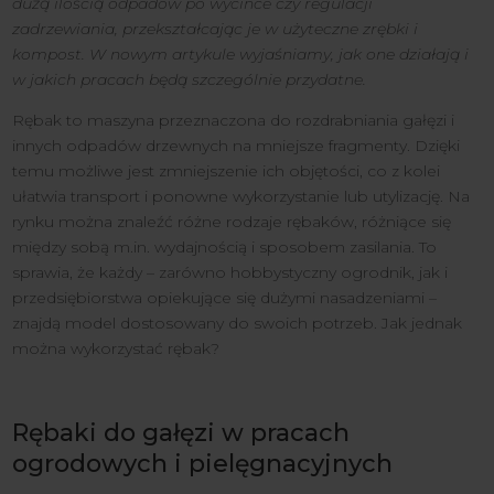
dużą ilością odpadów po wycince czy regulacji
zadrzewiania, przekształcając je w użyteczne zrębki i
kompost. W nowym artykule wyjaśniamy, jak one działają i
w jakich pracach będą szczególnie przydatne.
Rębak to maszyna przeznaczona do rozdrabniania gałęzi i
innych odpadów drzewnych na mniejsze fragmenty. Dzięki
temu możliwe jest zmniejszenie ich objętości, co z kolei
ułatwia transport i ponowne wykorzystanie lub utylizację. Na
rynku można znaleźć różne rodzaje rębaków, różniące się
między sobą m.in. wydajnością i sposobem zasilania. To
sprawia, że każdy – zarówno hobbystyczny ogrodnik, jak i
przedsiębiorstwa opiekujące się dużymi nasadzeniami –
znajdą model dostosowany do swoich potrzeb. Jak jednak
można wykorzystać rębak?
Rębaki do gałęzi w pracach
ogrodowych i pielęgnacyjnych