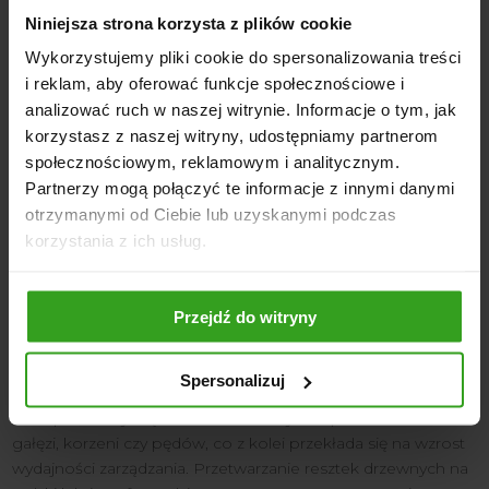
pozwala uniknąć marnowania odpadów drzewnych
Niniejsza strona korzysta z plików cookie
powstałych podczas prac ogrodowych i wykorzystać je jako
Wykorzystujemy pliki cookie do spersonalizowania treści
źródło ciepła w sezonie grzewczym. Jest to więc rozwiązanie
i reklam, aby oferować funkcje społecznościowe i
jest zarówno ekonomiczne, jak i ekologiczne. Zwłaszcza, że
analizować ruch w naszej witrynie. Informacje o tym, jak
drewno jest surowcem odnawialnym, a jego spalanie w
korzystasz z naszej witryny, udostępniamy partnerom
nowoczesnych piecach jest dla klimatu znacznie mniej
społecznościowym, reklamowym i analitycznym.
szkodliwe niż użycie paliw kopalnych.
Partnerzy mogą połączyć te informacje z innymi danymi
otrzymanymi od Ciebie lub uzyskanymi podczas
korzystania z ich usług.
Rębaki do drewna i gałęzi w pracach
leśnych i budowlanych
Przejdź do witryny
Rębak bębnowy do drewna znajduje również zastosowanie
w pracach budowlanych i leśnych. Podczas wycinki drzew i
obróbki drewna, gałęzie są produktem ubocznym, a ich
Spersonalizuj
transport czy utylizacja w nierozdrobnionej formie sprawia
duże problemy. Rębak umożliwia szybkie przetworzenie
gałęzi, korzeni czy pędów, co z kolei przekłada się na wzrost
wydajności zarządzania. Przetwarzanie resztek drzewnych na