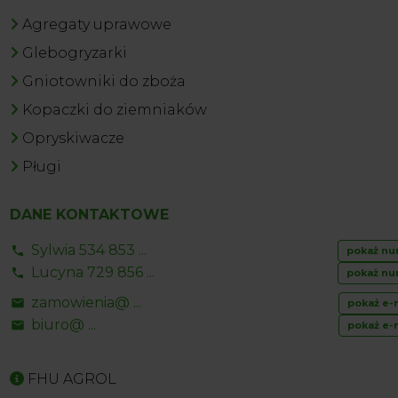
Agregaty uprawowe
Glebogryzarki
Gniotowniki do zboża
Kopaczki do ziemniaków
Opryskiwacze
Pługi
DANE KONTAKTOWE
Sylwia 534 853 ...
pokaż nu
Lucyna 729 856 ...
pokaż nu
zamowienia@ ...
pokaż e-
biuro@ ...
pokaż e-
FHU AGROL