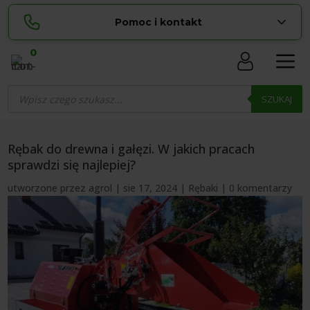
Pomoc i kontakt
0
Skontaktuj się z nami:
Wyszukiwarka
Sylwia
produktów
SZUKAJ
pokaż numer
534 853 ...
Lucyna
pokaż numer
729 856 ...
Rębak do drewna i gałęzi. W jakich pracach
sprawdzi się najlepiej?
zamowienia@ ...
pokaż e-mail
utworzone przez
agrol
|
sie 17, 2024
|
Rębaki
|
0 komentarzy
biuro@ ...
pokaż e-mail
Biuro obsługi klienta czynne Pn-Sb: 8:00 – 20:00