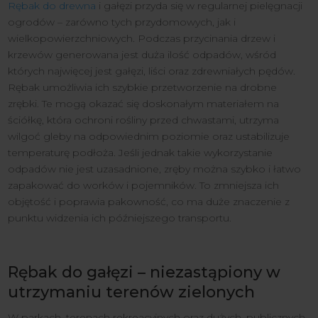
Rębak do drewna
i gałęzi przyda się w regularnej pielęgnacji
ogrodów – zarówno tych przydomowych, jak i
wielkopowierzchniowych. Podczas przycinania drzew i
krzewów generowana jest duża ilość odpadów, wśród
których najwięcej jest gałęzi, liści oraz zdrewniałych pędów.
Rębak umożliwia ich szybkie przetworzenie na drobne
zrębki. Te mogą okazać się doskonałym materiałem na
ściółkę, która ochroni rośliny przed chwastami, utrzyma
wilgoć gleby na odpowiednim poziomie oraz ustabilizuje
temperaturę podłoża. Jeśli jednak takie wykorzystanie
odpadów nie jest uzasadnione, zręby można szybko i łatwo
zapakować do worków i pojemników. To zmniejsza ich
objętość i poprawia pakowność, co ma duże znaczenie z
punktu widzenia ich późniejszego transportu.
Rębak do gałęzi – niezastąpiony w
utrzymaniu terenów zielonych
W parkach, terenach rekreacyjnych oraz dużych, publicznych