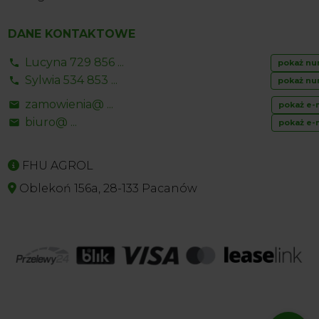
DANE KONTAKTOWE
Lucyna 729 856 ...
pokaż nu
Sylwia 534 853 ...
pokaż nu
zamowienia@ ...
pokaż e-
biuro@ ...
pokaż e-
FHU AGROL
Oblekoń 156a, 28-133 Pacanów