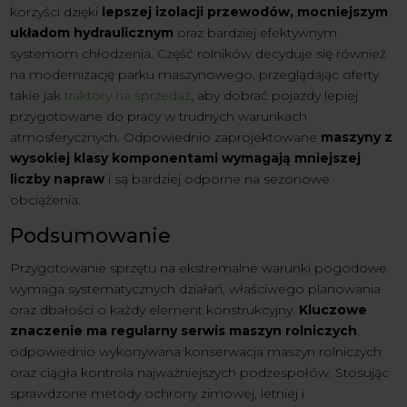
korzyści dzięki
lepszej izolacji przewodów, mocniejszym
układom hydraulicznym
oraz bardziej efektywnym
systemom chłodzenia. Część rolników decyduje się również
na modernizację parku maszynowego, przeglądając oferty
takie jak
traktory na sprzedaż
, aby dobrać pojazdy lepiej
przygotowane do pracy w trudnych warunkach
atmosferycznych. Odpowiednio zaprojektowane
maszyny z
wysokiej klasy komponentami wymagają mniejszej
liczby napraw
i są bardziej odporne na sezonowe
obciążenia.
Podsumowanie
Przygotowanie sprzętu na ekstremalne warunki pogodowe
wymaga systematycznych działań, właściwego planowania
oraz dbałości o każdy element konstrukcyjny.
Kluczowe
znaczenie ma regularny serwis maszyn rolniczych
,
odpowiednio wykonywana konserwacja maszyn rolniczych
oraz ciągła kontrola najważniejszych podzespołów. Stosując
sprawdzone metody ochrony zimowej, letniej i