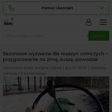
Pomoc i kontakt
0
Skontaktuj się z nami:
Wyszukiwarka
Sylwia
produktów
SZUKAJ
pokaż numer
534 853 ...
Lucyna
pokaż numer
729 856 ...
Sezonowe wyzwania dla maszyn rolniczych –
zamowienia@ ...
przygotowanie na zimę, suszę, powodzie
pokaż e-mail
utworzone przez
Justyna Zubiak
|
gru 10, 2025
|
Maszyny
biuro@ ...
pokaż e-mail
rolnicze
|
0 komentarzy
Biuro obsługi klienta czynne Pn-Sb: 8:00 – 20:00