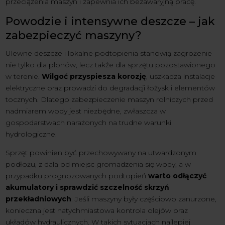
przeciążenia maszyn i zapewnia ich bezawaryjną pracę.
Powodzie i intensywne deszcze – jak
zabezpieczyć maszyny?
Ulewne deszcze i lokalne podtopienia stanowią zagrożenie
nie tylko dla plonów, lecz także dla sprzętu pozostawionego
w terenie.
Wilgoć przyspiesza korozję
, uszkadza instalacje
elektryczne oraz prowadzi do degradacji łożysk i elementów
tocznych. Dlatego zabezpieczenie maszyn rolniczych przed
nadmiarem wody jest niezbędne, zwłaszcza w
gospodarstwach narażonych na trudne warunki
hydrologiczne.
Sprzęt powinien być przechowywany na utwardzonym
podłożu, z dala od miejsc gromadzenia się wody, a w
przypadku prognozowanych podtopień
warto odłączyć
akumulatory i sprawdzić szczelność skrzyń
przekładniowych
. Jeśli maszyny były częściowo zanurzone,
konieczna jest natychmiastowa kontrola olejów oraz
układów hydraulicznych. W takich sytuacjach najlepiej