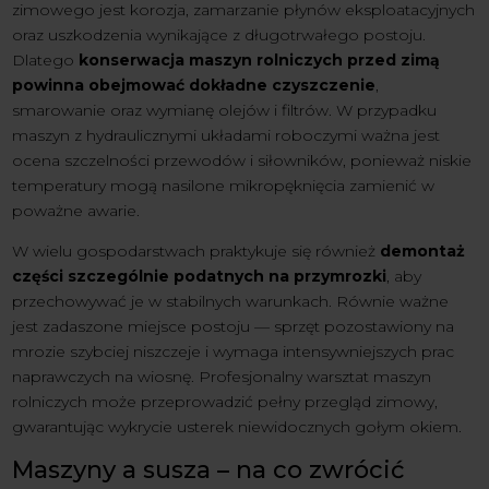
zimowego jest korozja, zamarzanie płynów eksploatacyjnych
oraz uszkodzenia wynikające z długotrwałego postoju.
Dlatego
konserwacja maszyn rolniczych przed zimą
powinna obejmować dokładne czyszczenie
,
smarowanie oraz wymianę olejów i filtrów. W przypadku
maszyn z hydraulicznymi układami roboczymi ważna jest
ocena szczelności przewodów i siłowników, ponieważ niskie
temperatury mogą nasilone mikropęknięcia zamienić w
poważne awarie.
W wielu gospodarstwach praktykuje się również
demontaż
części szczególnie podatnych na przymrozki
, aby
przechowywać je w stabilnych warunkach. Równie ważne
jest zadaszone miejsce postoju — sprzęt pozostawiony na
mrozie szybciej niszczeje i wymaga intensywniejszych prac
naprawczych na wiosnę. Profesjonalny warsztat maszyn
rolniczych może przeprowadzić pełny przegląd zimowy,
gwarantując wykrycie usterek niewidocznych gołym okiem.
Maszyny a susza – na co zwrócić