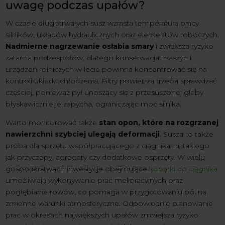
uwagę podczas upałów?
W czasie długotrwałych susz wzrasta temperatura pracy
silników, układów hydraulicznych oraz elementów roboczych.
Nadmierne nagrzewanie osłabia smary
i zwiększa ryzyko
zatarcia podzespołów, dlatego konserwacja maszyn i
urządzeń rolniczych w lecie powinna koncentrować się na
kontroli układu chłodzenia. Filtry powietrza trzeba sprawdzać
częściej, ponieważ pył unoszący się z przesuszonej gleby
błyskawicznie je zapycha, ograniczając moc silnika.
Warto monitorować także
stan opon, które na rozgrzanej
nawierzchni szybciej ulegają deformacji
. Susza to także
próba dla sprzętu współpracującego z ciągnikami, takiego
jak przyczepy, agregaty czy dodatkowe osprzęty. W wielu
gospodarstwach inwestycje obejmujące
koparki do ciągnika
umożliwiają wykonywanie prac melioracyjnych oraz
pogłębianie rowów, co pomaga w przygotowaniu pól na
zmienne warunki atmosferyczne. Odpowiednie planowanie
prac w okresach największych upałów zmniejsza ryzyko