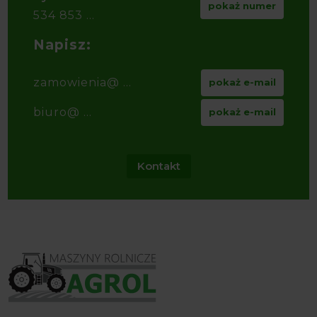
pokaż numer
534 853 ...
Napisz:
zamowienia@ ...
pokaż e-mail
biuro@ ...
pokaż e-mail
Kontakt