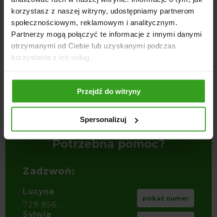
korzystasz z naszej witryny, udostępniamy partnerom
społecznościowym, reklamowym i analitycznym.
Partnerzy mogą połączyć te informacje z innymi danymi
4
5
otrzymanymi od Ciebie lub uzyskanymi podczas
korzystania z ich usług.
Przejdź do witryny
Kabina Szymczak URSUS
Kabina Szymczak URSUS
T
C330/C330M
C360/C360-3P
2
5098,00
zł
5098,00
zł
2
Spersonalizuj
Potrzebna pomoc?
Zadzwoń:
Lucyna
pokaż numer
729 856 ...
Sylwia