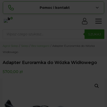
Pomoc i kontakt
0
Skontaktuj się z nami:
Wyszukiwarka
Sylwia
produktów
SZUKAJ
pokaż numer
534 853 ...
Lucyna
Agrol Sklep
Sklep
Bez kategorii
Adapter Euroramka do Wózka
pokaż numer
729 856 ...
Widłowego
zamowienia@ ...
pokaż e-mail
Adapter Euroramka do Wózka Widłowego
biuro@ ...
pokaż e-mail
5700,00
zł
Biuro obsługi klienta czynne Pn-Sb: 8:00 – 20:00