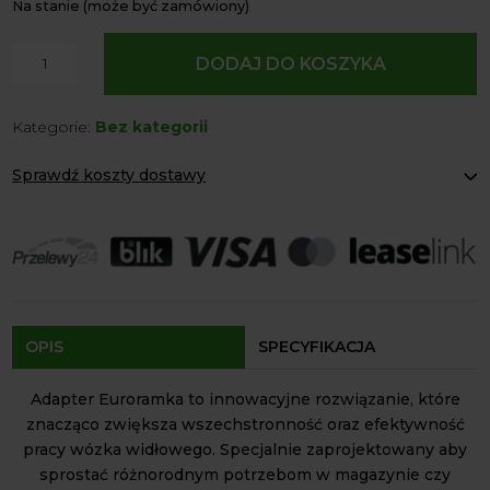
Na stanie (może być zamówiony)
ilość
DODAJ DO KOSZYKA
Adapter
Euroramka
Kategorie:
Bez kategorii
do
Wózka
Sprawdź koszty dostawy
Widłowego
Paczkomaty Inpost:
od 12 zł
Kurier:
od 20 zł
Agrol transport:
200 zł
Agrol transport gabaryty:
ustalane indywidualnie
Odbiór osobisty:
Oblekoń 156a, 28-133 Pacanów
Dostępność form dostawy i ceny uzależniona od produktu.
OPIS
SPECYFIKACJA
Adapter Euroramka to innowacyjne rozwiązanie, które
znacząco zwiększa wszechstronność oraz efektywność
pracy wózka widłowego. Specjalnie zaprojektowany aby
sprostać różnorodnym potrzebom w magazynie czy