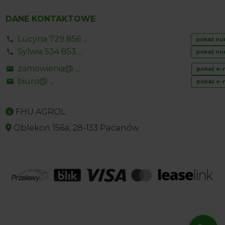
DANE KONTAKTOWE
Lucyna 729 856 ...
pokaż nu
Sylwia 534 853 ...
pokaż nu
zamowienia@ ...
pokaż e-
biuro@ ...
pokaż e-
FHU AGROL
Oblekoń 156a, 28-133 Pacanów