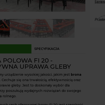
Spraw
Demar
Paczk
Kurier
Agrol
Agrol
Odbió
Dostęp
SPECYFIKACJA
POLOWA FI 20 -
YWNA UPRAWA GLEBY
y urządzenie wysokiej jakości, jakim jest
brona
. Cechuje się ona trwałością, efektywnością oraz
prawie gleby. Jest to doskonały wybór dla
órzy poszukują wydajnych rozwiązań do swojego
 rolnego.
nych cech oferowanej brony Fi 20 jest szerokość