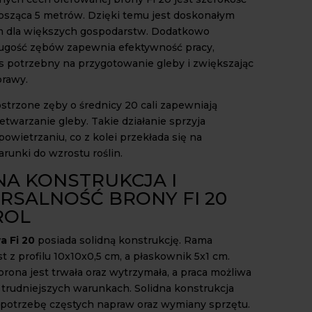
sząca 5 metrów. Dzięki temu jest doskonałym
m dla większych gospodarstw. Dodatkowo
ugość zębów zapewnia efektywność pracy,
as potrzebny na przygotowanie gleby i zwiększając
rawy.
ostrzone zęby o średnicy 20 cali zapewniają
twarzanie gleby. Takie działanie sprzyja
owietrzaniu, co z kolei przekłada się na
runki do wzrostu roślin.
NA KONSTRUKCJA I
RSALNOŚĆ BRONY FI 20
ROL
a Fi 20
posiada solidną konstrukcję. Rama
 z profilu 10x10x0,5 cm, a płaskownik 5x1 cm.
rona jest trwała oraz wytrzymała, a praca możliwa
 trudniejszych warunkach. Solidna konstrukcja
 potrzebę częstych napraw oraz wymiany sprzętu.