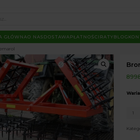
A GŁÓWNA
O NAS
DOSTAWA
PŁATNOŚCI
RATY
BLOG
KON
emarol
Bro
8998
Waria
ilość
Brona
Polow
Kateg
FI
20