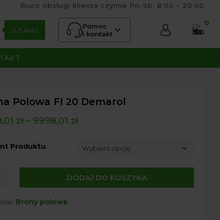
Biuro obsługi klienta czynne Pn-Sb: 8:00 – 20:00
0
Pomoc
SZUKAJ
i kontakt
TAKT
na Polowa FI 20 Demarol
,01
zł
–
9998,01
zł
nt Produktu
DODAJ DO KOSZYKA
a
orie:
Brony polowe