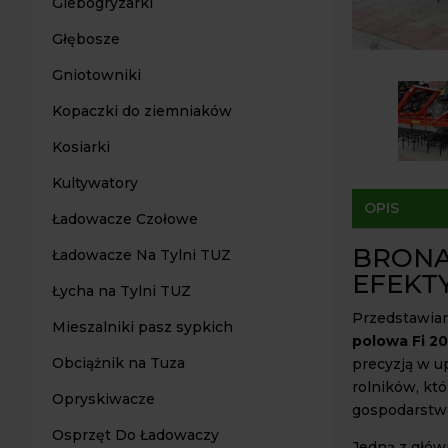
Glebogryzarki
Głębosze
Gniotowniki
Kopaczki do ziemniaków
Kosiarki
Kultywatory
OPIS
Ładowacze Czołowe
BRONA 
Ładowacze Na Tylni TUZ
EFEKT
Łycha na Tylni TUZ
Przedstawiam
Mieszalniki pasz sypkich
polowa Fi 20
Obciążnik na Tuza
precyzją w u
rolników, kt
Opryskiwacze
gospodarstwa
Osprzęt Do Ładowaczy
Jedną z głów