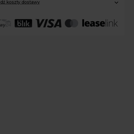
dź koszty dostawy
ol
omaty Inpost:
od 12 zł
:
od 20 zł
 transport:
200 zł
 transport gabaryty:
ustalane indywidualnie
r osobisty:
Oblekoń 156a, 28-133 Pacanów
ność form dostawy i ceny uzależniona od produktu.