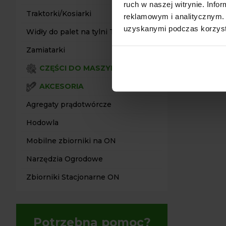
ruch w naszej witrynie. Inf
Traktorki/Kosiarki
reklamowym i analitycznym. 
uzyskanymi podczas korzysta
Widły do palet na tylni TUZ
Zamiatarki
CZĘŚCI DO MASZYN
AKCESORIA
Agregaty prądotwórcze
Hodowla
Mobilne zbiorniki na ON
Narzędzia Ogrodowe
Zbiorniki Stacjonarne ON
Potrzebna pomoc?