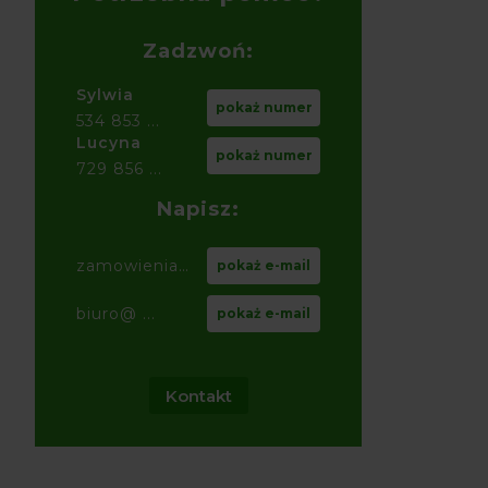
Zadzwoń:
Sylwia
pokaż numer
534 853 ...
Lucyna
pokaż numer
729 856 ...
Napisz:
zamowienia@ ...
pokaż e-mail
biuro@ ...
pokaż e-mail
Kontakt