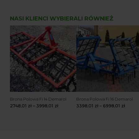
NASI KLIENCI WYBIERALI RÓWNIEŻ
Brona Polowa Fi 14 Demarol
Brona Polowa Fi 16 Demarol
2748,01
zł
–
3998,01
zł
3398,01
zł
–
6998,01
zł