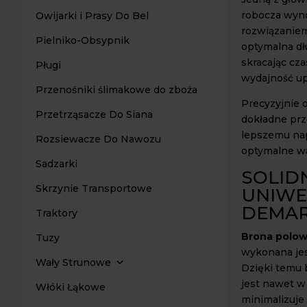
robocza wyno
Owijarki i Prasy Do Bel
rozwiązanie
Pielniko-Obsypnik
optymalna dł
skracając cz
Pługi
wydajność up
Przenośniki ślimakowe do zboża
Precyzyjnie 
Przetrząsacze Do Siana
dokładne prze
lepszemu nap
Rozsiewacze Do Nawozu
optymalne wa
Sadzarki
SOLID
Skrzynie Transportowe
UNIWE
DEMA
Traktory
Brona polow
Tuzy
wykonana jest
Wały Strunowe
Dzięki temu b
jest nawet w
Włóki Łąkowe
minimalizuje