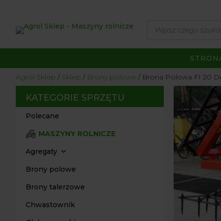
Wyszukiwarka
produktów
STRON
Agrol Sklep
Sklep
Brony polowe
Brona Polowa FI 20 D
KATEGORIE SPRZĘTU
Polecane
MASZYNY ROLNICZE
Agregaty
Brony polowe
Brony talerzowe
Chwastownik