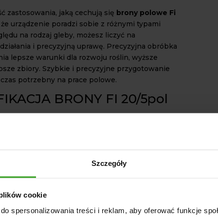
ć zastosowania, jaką cechują się
brony polowe Fi
 że urządzenie poradzi sobie z różnymi typami
lędu na rodzaj gleby, możesz liczyć na
działania i precyzyjną uprawę. Precyzyjna obróbka
ia lepsze warunki dla rozwoju roślin, wyższe
epsze zbiory. Szybkie i precyzyjne przygotowanie
a czas potrzebny na prace polowe.
IKACJA BRONY FI 20/5pol
ana z profila 100x100x5
 50x10
onstrukcja
iłownik
Szczegóły
ę z nami już dziś, aby dowiedzieć się więcej o
ktach i zacznij czerpać korzyści z
 plików cookie
zej uprawy gleby!
do spersonalizowania treści i reklam, aby oferować funkcje sp