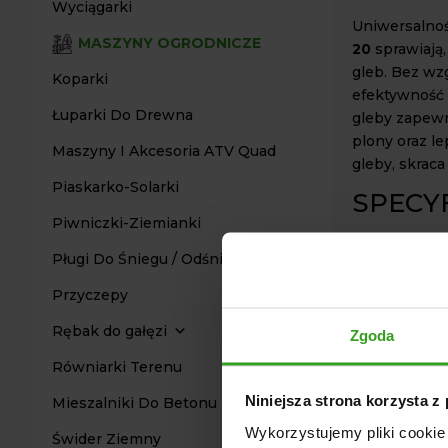
Wyciągarki
Uniwersalnoś
MASZYNY OGRODNICZE
20
sprawiają,
gleb. Bez wzg
Koparki
efektywność 
Łuparki Do Drewna
gleby zapewn
plony oraz l
Maszyny I Akcesoria ATV Quad
gleby, skrac
Piaskarko-Solarki
SPECYF
Piwniczki-Ziemianki
Rama wykon
Pługi Do Śniegu / Odśnieżarki
Płaskownik
5-polowa k
Przyczepy
Masywny s
Rębak do gałęzi
Zgoda
Skontaktuj si
Równiarki Terenu
naszych produ
Niniejsza strona korzysta z
Mieszalniki Do Betonu
efektywniejs
Wykorzystujemy pliki cookie 
Świder Ziemny