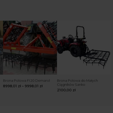
Brona Polowa FI 20 Demarol
Brona Polowa do Małych
Ciągników Sanko
8998,01
zł
–
9998,01
zł
2100,00
zł