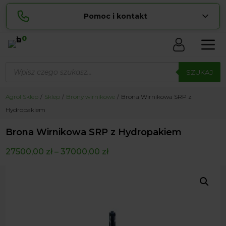
Pomoc i kontakt
0
Skontaktuj się z nami:
Wyszukiwarka
Sylwia
produktów
SZUKAJ
pokaż numer
534 853 ...
Lucyna
Agrol Sklep
Sklep
Brony wirnikowe
Brona Wirnikowa SRP z
pokaż numer
729 856 ...
Hydropakiem
zamowienia@ ...
pokaż e-mail
Brona Wirnikowa SRP z Hydropakiem
biuro@ ...
pokaż e-mail
27500,00
zł
–
37000,00
zł
Biuro obsługi klienta czynne Pn-Sb: 8:00 – 20:00