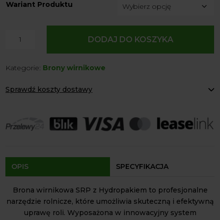
Wariant Produktu
ilość
DODAJ DO KOSZYKA
Brona
Wirnikowa
Kategorie:
Brony wirnikowe
SRP
z
Sprawdź koszty dostawy
Hydropakiem
Paczkomaty Inpost:
od 12 zł
Kurier:
od 20 zł
Agrol transport:
200 zł
Agrol transport gabaryty:
ustalane indywidualnie
Odbiór osobisty:
Oblekoń 156a, 28-133 Pacanów
Dostępność form dostawy i ceny uzależniona od produktu.
OPIS
SPECYFIKACJA
Brona wirnikowa SRP z Hydropakiem to profesjonalne
narzędzie rolnicze, które umożliwia skuteczną i efektywną
uprawę roli. Wyposażona w innowacyjny system