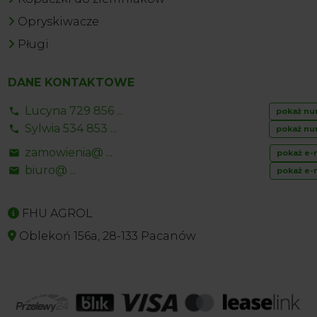
Opryskiwacze
Pługi
DANE KONTAKTOWE
Lucyna 729 856 ...
pokaż nu
Sylwia 534 853 ...
pokaż nu
zamowienia@ ...
pokaż e-
biuro@ ...
pokaż e-
FHU AGROL
Oblekoń 156a, 28-133 Pacanów