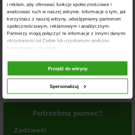
i reklam, aby oferować funkcje społecznościowe i
analizować ruch w naszej witrynie. Informacje o tym, jak
korzystasz z naszej witryny, udostępniamy partnerom
społecznościowym, reklamowym i analitycznym.
Partnerzy mogą połączyć te informacje z innymi danymi
otrzymanymi od Ciebie lub uzyskanymi podczas
4
5
korzystania z ich usług.
Przejdź do witryny
Brona Wirnikowa SRP
Brona Wirnikowa SRP z
B
Hydropakiem
A
22000,00
zł
–
31500,00
zł
C
Spersonalizuj
27500,00
zł
–
37000,00
zł
9
Potrzebna pomoc?
Zadzwoń: