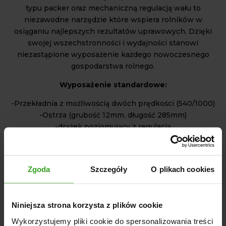
typu packer oraz mechaniczną regulacją wału to
niezawodne narzędzie które wspiera rolników w
osiąganiu najlepszych rezultatów uprawowych. Dzięki
swojej wszechstronności i wydajności stanowi
niezastąpione wyposażenie każdego nowoczesnego
gospodarstwa rolnego.
Wyposażenie standardowe:
-Przekładnia z możliwością dwóch prędkości (540/1000)
-Ostrza (grubość 12mm, długość 285mm)
-drążek poziomujący z regulacją
-osłony bezpieczeństwa posiadające "CE"
-malowane proszkowo
-regulowane osłony boczne
Zgoda
Szczegóły
O plikach cookies
-regulowane dolne zaczepy
Niniejsza strona korzysta z plików cookie
NASI KLIENCI WYBIERALI RÓWNIEŻ
Wykorzystujemy pliki cookie do spersonalizowania treści