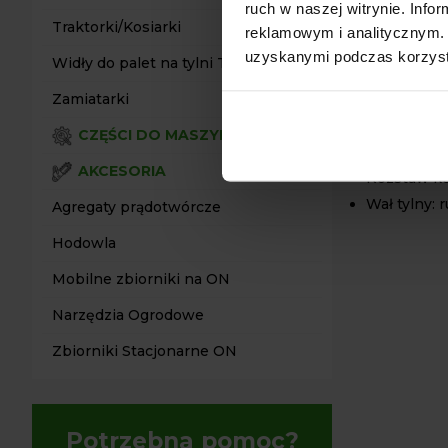
ruch w naszej witrynie. Inf
Traktorki/Kosiarki
reklamowym i analitycznym. 
Dzięki tym o
uzyskanymi podczas korzysta
Widły do palet na tylni TUZ
różnorodnych
SPECY
Zamiatarki
Rama: 100 
CZĘŚCI DO MASZYN
Wysokość 
AKCESORIA
Rozstaw k
Wał tylny:
Agregaty prądotwórcze
Hodowla
Mobilne zbiorniki na ON
Narzędzia Ogrodowe
Zbiorniki Stacjonarne ON
Potrzebna pomoc?