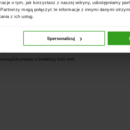
ormacje o tym, jak korzystasz z naszej witryny, udostępniamy p
Partnerzy mogą połączyć te informacje z innymi danymi otrzym
pcjom możliwe jest dostosowanie narzędzia do
nia z ich usług.
 warunków glebowych i potrzeb rolniczych.
FIKACJA TECHNICZNA
x 200 x 8 mm
Spersonalizuj
ramy: 900 mm
orpusów: 560 mm
 rurowy/strunowy o średnicy 500 mm