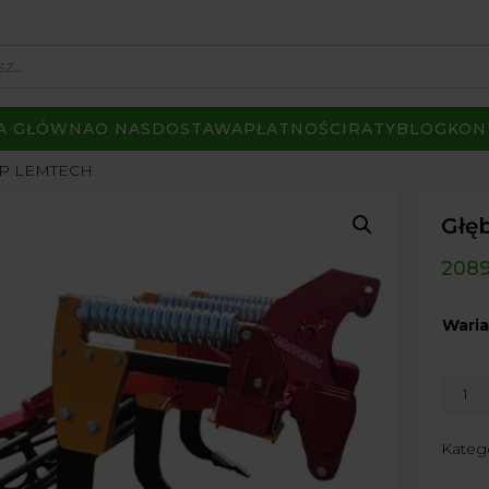
A GŁÓWNA
O NAS
DOSTAWA
PŁATNOŚCI
RATY
BLOG
KON
OP LEMTECH
Głę
208
Waria
ilość
Głębo
SOFT
Kateg
NON
STOP