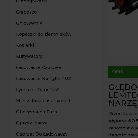
Glebogryzarki
Głębosze
Gniotowniki
Kopaczki do ziemniaków
Kosiarki
Kultywatory
Ładowacze Czołowe
OPIS
Ładowacze Na Tylni TUZ
GŁĘBO
Łycha na Tylni TUZ
LEMTE
Mieszalniki pasz sypkich
NARZĘ
Obciążnik na Tuza
Przedstawiam
głębosz SO
Opryskiwacze
zaawansowane
Osprzęt Do Ładowaczy
ciągłość pra