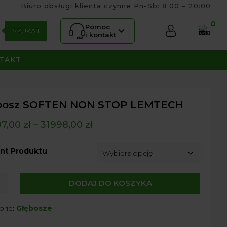
Biuro obsługi klienta czynne Pn-Sb: 8:00 – 20:00
0
Pomoc
SZUKAJ
i kontakt
TAKT
bosz SOFTEN NON STOP LEMTECH
97,00
zł
–
31998,00
zł
nt Produktu
DODAJ DO KOSZYKA
sz
EN
orie:
Głębosze