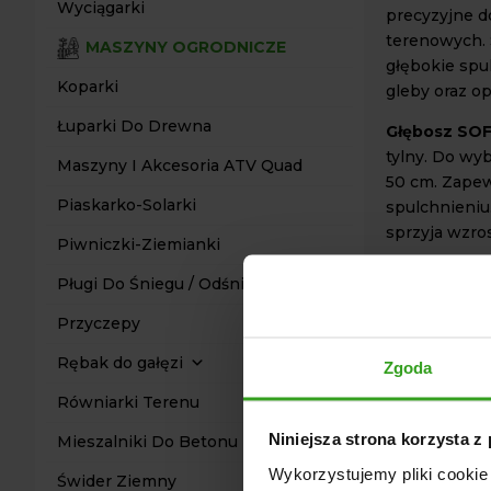
Wyciągarki
precyzyjne d
terenowych. 
MASZYNY OGRODNICZE
głębokie spu
Koparki
gleby oraz op
Łuparki Do Drewna
Głębosz SO
tylny. Do wy
Maszyny I Akcesoria ATV Quad
50 cm. Zapew
Piaskarko-Solarki
spulchnieniu
sprzyja wzros
Piwniczki-Ziemianki
OPCJE
Pługi Do Śniegu / Odśnieżarki
Wał struno
Przyczepy
Wał rurow
Rębak do gałęzi
Zgoda
Regulacja 
Czyścik
Równiarki Terenu
Hydraulicz
Niniejsza strona korzysta z
Mieszalniki Do Betonu
siłownikó
Wykorzystujemy pliki cookie 
Świder Ziemny
Oświetleni