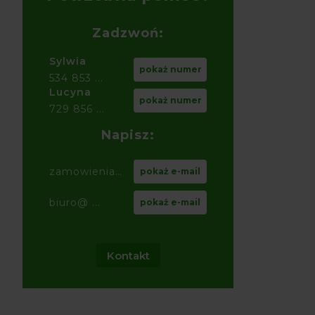
Zadzwoń:
Sylwia
pokaż numer
534 853 ...
Lucyna
pokaż numer
729 856 ...
Napisz:
zamowienia@ ...
pokaż e-mail
biuro@ ...
pokaż e-mail
Kontakt