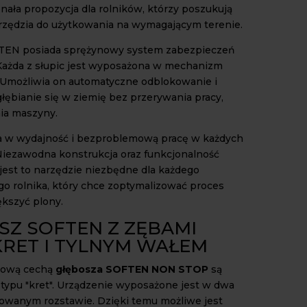
nała propozycja dla rolników, którzy poszukują
rzędzia do użytkowania na wymagającym terenie.
TEN posiada sprężynowy system zabezpieczeń
ażda z słupic jest wyposażona w mechanizm
Umożliwia on automatyczne odblokowanie i
ębianie się w ziemię bez przerywania pracy,
ia maszyny.
a w wydajność i bezproblemową pracę w każdych
iezawodna konstrukcja oraz funkcjonalność
 jest to narzędzie niezbędne dla każdego
 rolnika, który chce zoptymalizować proces
ększyć plony.
SZ SOFTEN Z ZĘBAMI
KRET I TYLNYM WAŁEM
czową cechą
głębosza SOFTEN NON STOP
są
typu "kret". Urządzenie wyposażone jest w dwa
lowanym rozstawie. Dzięki temu możliwe jest