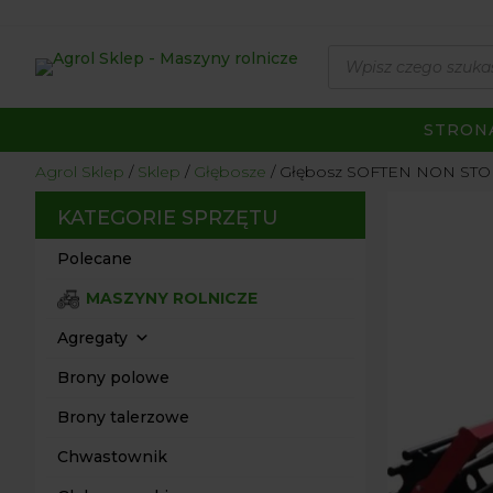
Wyszukiwarka
produktów
STRON
Agrol Sklep
Sklep
Głębosze
Głębosz SOFTEN NON ST
KATEGORIE SPRZĘTU
Polecane
MASZYNY ROLNICZE
Agregaty
Brony polowe
Brony talerzowe
Chwastownik