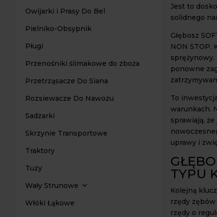
Jest to dosko
Owijarki i Prasy Do Bel
solidnego na
Pielniko-Obsypnik
Głębosz SOF
Pługi
NON STOP. K
sprężynowy. 
Przenośniki ślimakowe do zboża
ponowne zagł
zatrzymywan
Przetrząsacze Do Siana
To inwestycj
Rozsiewacze Do Nawozu
warunkach. N
Sadzarki
sprawiają, że
nowoczesnego
Skrzynie Transportowe
uprawy i zwi
Traktory
GŁĘBO
Tuzy
TYPU 
Wały Strunowe
Kolejną klu
rzędy zębów 
Włóki Łąkowe
rzędy o regu