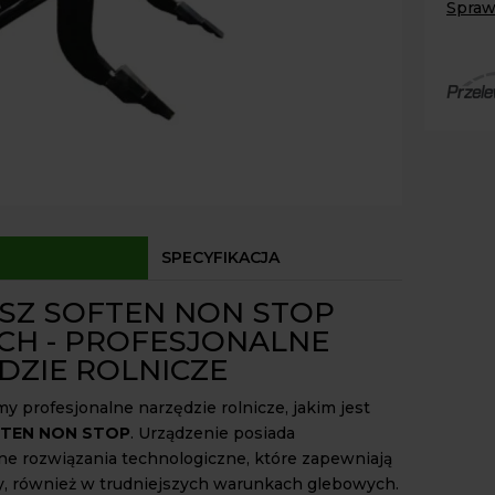
Spraw
LEMT
Paczk
Kurier
Agrol
Agrol
Odbió
Dostęp
SPECYFIKACJA
SZ SOFTEN NON STOP
CH - PROFESJONALNE
DZIE ROLNICZE
y profesjonalne narzędzie rolnicze, jakim jest
FTEN NON STOP
. Urządzenie posiada
 rozwiązania technologiczne, które zapewniają
cy, również w trudniejszych warunkach glebowych.