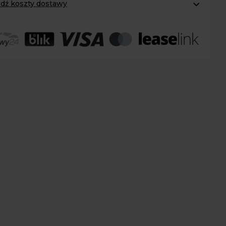
dź koszty dostawy
ECH
omaty Inpost:
od 12 zł
:
od 20 zł
 transport:
200 zł
 transport gabaryty:
ustalane indywidualnie
r osobisty:
Oblekoń 156a, 28-133 Pacanów
ność form dostawy i ceny uzależniona od produktu.