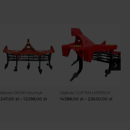
5
łębosz GROM Strumyk
Głębosz SOFTEN LEMTECH
Głę
LEM
7247,00
zł
–
12298,00
zł
14388,00
zł
–
22630,00
zł
208