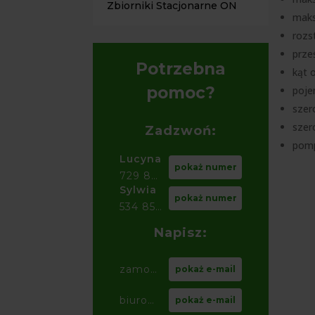
Zbiorniki Stacjonarne ON
maks
rozs
prze
Potrzebna
kąt o
pomoc?
poje
szer
szer
Zadzwoń:
pomp
Lucyna
pokaż numer
729 856 ...
Sylwia
pokaż numer
534 853 ...
Napisz:
zamowienia@ ...
pokaż e-mail
biuro@ ...
pokaż e-mail