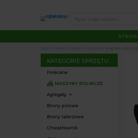
Wyszukiwarka
produktów
STRON
Agrol Sklep
Sklep
Koparki
Koparka do ci
KATEGORIE SPRZĘTU
Polecane
MASZYNY ROLNICZE
Agregaty
Brony polowe
Brony talerzowe
Chwastownik