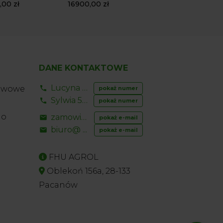
0,00
zł
16900,00
zł
DANE KONTAKTOWE
Lucyna 729 856 ...
rawowe
pokaż numer
Sylwia 534 853 ...
pokaż numer
do
zamowienia@ ...
pokaż e-mail
biuro@ ...
pokaż e-mail
FHU AGROL
Oblekoń 156a, 28-133
Pacanów