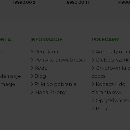
19990,00
zł
16990,00
zł
1490
ENTA
INFORMACJE
POLECAMY
o
Regulamin
Agregaty up
Polityka prywatności
Glebogryzarki
Rodo
Gniotowniki 
eklamacje
Blog
zboża
amację
Pliki do pobrania
Kopaczki do
Mapa Strony
ziemniaków
Opryskiwacze
Pługi