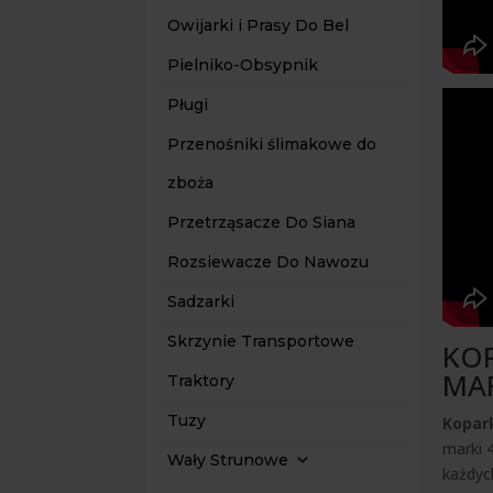
Owijarki i Prasy Do Bel
Pielniko-Obsypnik
Pługi
Przenośniki ślimakowe do
zboża
Przetrząsacze Do Siana
Rozsiewacze Do Nawozu
Sadzarki
Skrzynie Transportowe
KOP
MA
Traktory
Tuzy
Kopar
marki 
Wały Strunowe
każdyc