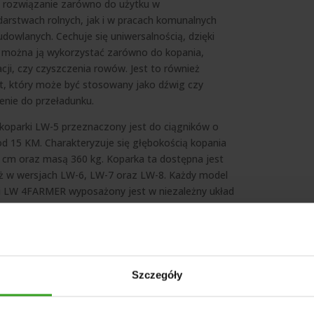
e rozwiązanie zarówno do użytku w
arstwach rolnych, jak i w pracach komunalnych
udowlanych. Cechuje się uniwersalnością, dzięki
można ją wykorzystać zarówno do kopania,
acji, czy czyszczenia rowów. Jest to również
t, który może być stosowany jako dźwig czy
enie do przeładunku.
koparki LW-5 przeznaczony jest do ciągników o
d 15 KM. Charakteryzuje się głębokością kopania
 cm oraz masą 360 kg. Koparka ta dostępna jest
ż w wersjach LW-6, LW-7 oraz LW-8. Każdy model
i LW 4FARMER wyposażony jest w niezależny układ
liczny z własną pompą CBN-F320. Zapewnia to
e działanie i długą żywotność.
M CECHUJE SIĘ KOPARKA
5?
Szczegóły
wana
koparka do ciągnika LW-5
jest montowana
ypunktowym układzie zawieszenia TUZ. Umożliwia