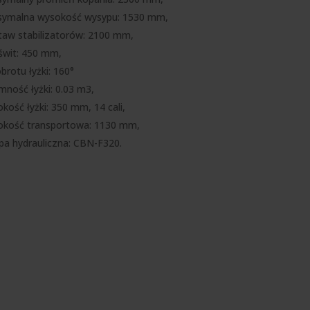
ymalna wysokość wysypu: 1530 mm,
taw stabilizatorów: 2100 mm,
świt: 450 mm,
brotu łyżki: 160°
mność łyżki: 0.03 m3,
okość łyżki: 350 mm, 14 cali,
okość transportowa: 1130 mm,
a hydrauliczna: CBN-F320.