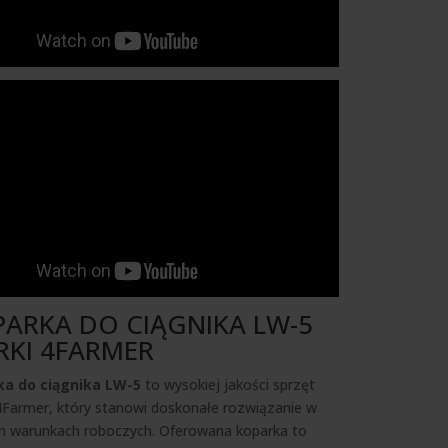
ARKA DO CIĄGNIKA LW-5
RKI 4FARMER
ka do ciągnika LW-5
to wysokiej jakości sprzęt
4Farmer, który stanowi doskonałe rozwiązanie w
h warunkach roboczych. Oferowana koparka to