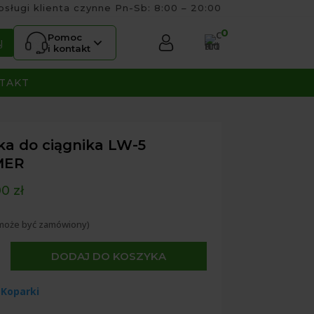
bsługi klienta czynne Pn-Sb: 8:00 – 20:00
0
Pomoc
J
i kontakt
TAKT
ka do ciągnika LW-5
MER
00
zł
(może być zamówiony)
DODAJ DO KOSZYKA
:
Koparki