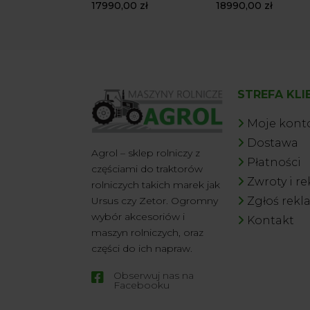
17990,00
zł
18990,00
zł
STREFA KLI
Moje kont
Dostawa
Agrol – sklep rolniczy z
Płatności
częściami do traktorów
Zwroty i r
rolniczych takich marek jak
Zgłoś rekl
Ursus czy Zetor. Ogromny
wybór akcesoriów i
Kontakt
maszyn rolniczych, oraz
części do ich napraw.
Obserwuj nas na

Facebooku