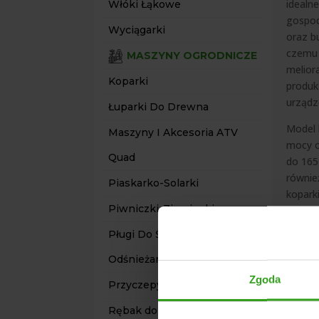
idealn
Włóki Łąkowe
gospod
Wyciągarki
oraz b
czemu 
MASZYNY OGRODNICZE
melior
Koparki
produk
urządz
Łuparki Do Drewna
Model 
Maszyny I Akcesoria ATV
mocy o
Quad
do 165
równie
Piaskarko-Solarki
kopark
Piwniczki-Ziemianki
hydrau
stabiln
Pługi Do Śniegu /
CZY
Odśnieżarki
LW-
Zgoda
Przyczepy
Ofero
Rębak do gałęzi
na trz