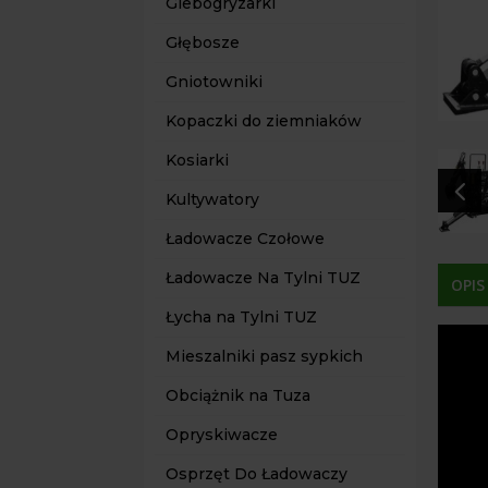
Glebogryzarki
Głębosze
Gniotowniki
Kopaczki do ziemniaków
Kosiarki
4
Kultywatory
Ładowacze Czołowe
Ładowacze Na Tylni TUZ
OPIS
Łycha na Tylni TUZ
Mieszalniki pasz sypkich
Obciążnik na Tuza
Opryskiwacze
Osprzęt Do Ładowaczy