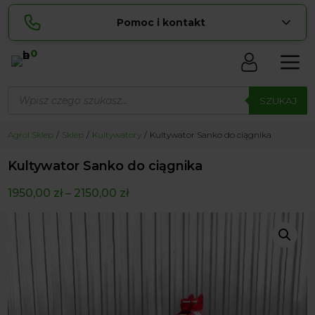
Pomoc i kontakt
0
Skontaktuj się z nami:
Wyszukiwarka
Lucyna
produktów
SZUKAJ
pokaż numer
729 856 ...
Sylwia
Agrol Sklep
Sklep
Kultywatory
Kultywator Sanko do ciągnika
pokaż numer
534 853 ...
Kultywator Sanko do ciągnika
zamowienia@ ...
pokaż e-mail
1950,00
zł
–
2150,00
zł
biuro@ ...
pokaż e-mail
Biuro obsługi klienta czynne Pn-Sb: 8:00 – 20:00