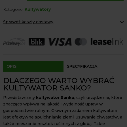
Sanko
Kategorie:
Kultywatory
do
ciągnika
Sprawdź koszty dostawy
Paczkomaty Inpost:
od 12 zł
Kurier:
od 20 zł
Agrol transport:
200 zł
Agrol transport gabaryty:
ustalane indywidualnie
Odbiór osobisty:
Oblekoń 156a, 28-133 Pacanów
Dostępność form dostawy i ceny uzależniona od produktu.
OPIS
SPECYFIKACJA
DLACZEGO WARTO WYBRAĆ
KULTYWATOR SANKO?
Przedstawiamy
kultywator Sanko
, czyli urządzenie, które
znacząco wpływa na jakość i wydajność upraw w
gospodarstwie rolnym. Głównym zadaniem kultywatora
jest efektywne spulchnianie ziemi, usuwanie chwastów, a
także mieszanie resztek roślinnych z glebą. Takie