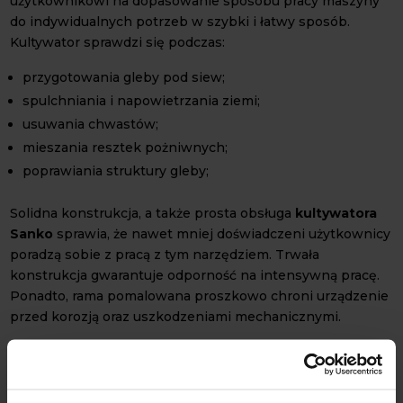
użytkownikowi na dopasowanie sposobu pracy maszyny
do indywidualnych potrzeb w szybki i łatwy sposób.
Kultywator sprawdzi się podczas:
przygotowania gleby pod siew;
spulchniania i napowietrzania ziemi;
usuwania chwastów;
mieszania resztek pożniwnych;
poprawiania struktury gleby;
Solidna konstrukcja, a także prosta obsługa
kultywatora
Sanko
sprawia, że nawet mniej doświadczeni użytkownicy
poradzą sobie z pracą z tym narzędziem. Trwała
konstrukcja gwarantuje odporność na intensywną pracę.
Ponadto, rama pomalowana proszkowo chroni urządzenie
przed korozją oraz uszkodzeniami mechanicznymi.
Mocowanie odbywa się na TUZ I kategorii, co umożliwia
szybkie i bezproblemowe podłączenie kultywatora do
większości ciągników rolniczych.