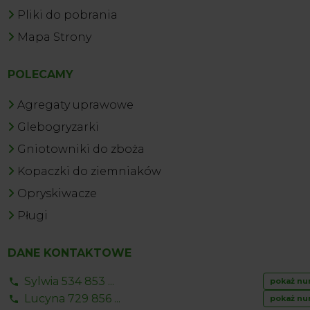
Pliki do pobrania
Mapa Strony
POLECAMY
Agregaty uprawowe
Glebogryzarki
Gniotowniki do zboża
Kopaczki do ziemniaków
Opryskiwacze
Pługi
DANE KONTAKTOWE
Sylwia 534 853 ...
pokaż nu
Lucyna 729 856 ...
pokaż nu