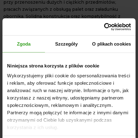
przy przenoszeniu dużych i ciężkich przedmiotów,
pracach związanych z obsługą palet oraz załadunku
obornika. Solidna konstrukcja oraz kompatybilność z
różnorodnym osprzętem sprawiają, że jest to inwestycja,
która szybko się zwróci.
CZYM CECHUJE SIĘ ŁADOWACZ
Zgoda
Szczegóły
O plikach cookies
V-700?
udźwig min. 700g,
wysokość podnoszenia powyżej 3 m.
Niniejsza strona korzysta z plików cookie
funkcję pływającą,
Wykorzystujemy pliki cookie do spersonalizowania treści
kompletny wysięgnik wyposażony w 4 siłowniki,
i reklam, aby oferować funkcje społecznościowe i
siłowniki wznoszące dwustronnego działania,
analizować ruch w naszej witrynie. Informacje o tym, jak
sterowanie ładowacza za pomocą joysticka,
korzystasz z naszej witryny, udostępniamy partnerom
społecznościowym, reklamowym i analitycznym.
euroramka,
Partnerzy mogą połączyć te informacje z innymi danymi
przewody hydrauliczne poprowadzone wewnątrz ramy,
otrzymanymi od Ciebie lub uzyskanymi podczas
konstrukcja wsporcza.
korzystania z ich usług.