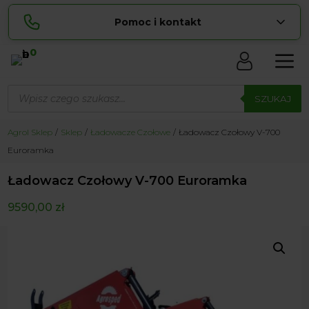
Pomoc i kontakt
0
Skontaktuj się z nami:
Wyszukiwarka
Sylwia
produktów
SZUKAJ
pokaż numer
534 853 ...
Lucyna
Agrol Sklep
Sklep
Ładowacze Czołowe
Ładowacz Czołowy V-700
pokaż numer
729 856 ...
Euroramka
zamowienia@ ...
pokaż e-mail
Ładowacz Czołowy V-700 Euroramka
biuro@ ...
pokaż e-mail
9590,00
zł
Biuro obsługi klienta czynne Pn-Sb: 8:00 – 20:00