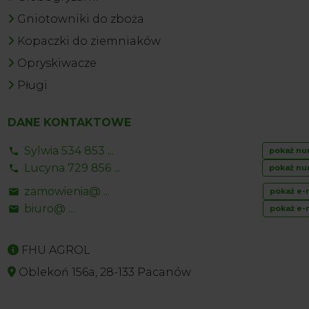
Gniotowniki do zboża
Kopaczki do ziemniaków
Opryskiwacze
Pługi
DANE KONTAKTOWE
Sylwia 534 853 ...
pokaż nu
Lucyna 729 856 ...
pokaż nu
zamowienia@ ...
pokaż e-
biuro@ ...
pokaż e-
FHU AGROL
Oblekoń 156a, 28-133 Pacanów