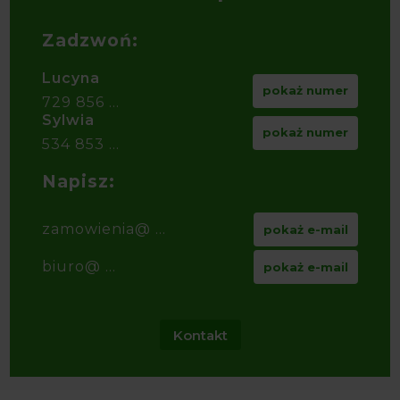
Zadzwoń:
Lucyna
pokaż numer
729 856 ...
Sylwia
pokaż numer
534 853 ...
Napisz:
zamowienia@ ...
pokaż e-mail
biuro@ ...
pokaż e-mail
Kontakt