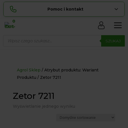
Pomoc i kontakt
0
Skontaktuj się z nami:
Wyszukiwarka
Lucyna
produktów
SZUKAJ
pokaż numer
729 856 ...
Sylwia
pokaż numer
534 853 ...
zamowienia@ ...
pokaż e-mail
Agrol Sklep
Atrybut produktu: Wariant
Produktu
Zetor 7211
biuro@ ...
pokaż e-mail
Zetor 7211
Biuro obsługi klienta czynne Pn-Sb: 8:00 – 20:00
Wyświetlanie jednego wyniku