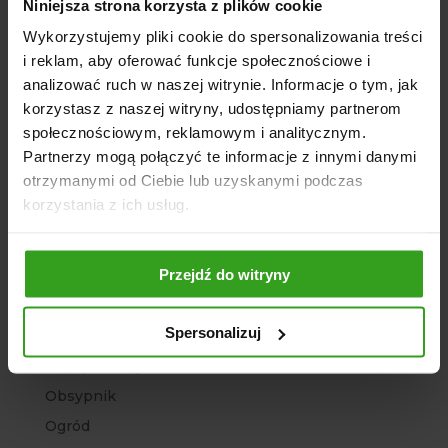
Kategorie
Niniejsza strona korzysta z plików cookie
Agregat
Wykorzystujemy pliki cookie do spersonalizowania treści
i reklam, aby oferować funkcje społecznościowe i
Agro Sklep
analizować ruch w naszej witrynie. Informacje o tym, jak
Architektura ogrodowa
korzystasz z naszej witryny, udostępniamy partnerom
Bez kategorii
społecznościowym, reklamowym i analitycznym.
Brony polowe
Partnerzy mogą połączyć te informacje z innymi danymi
otrzymanymi od Ciebie lub uzyskanymi podczas
Chwastowniki
korzystania z ich usług.
Głębosze
Kopaczki ciągnikowe
Przejdź do witryny
Kosiarki
Ładowacze
Spersonalizuj
Maszyny rolnicze
Narzędzia Ogrodowe
Obsypnik
Ogród