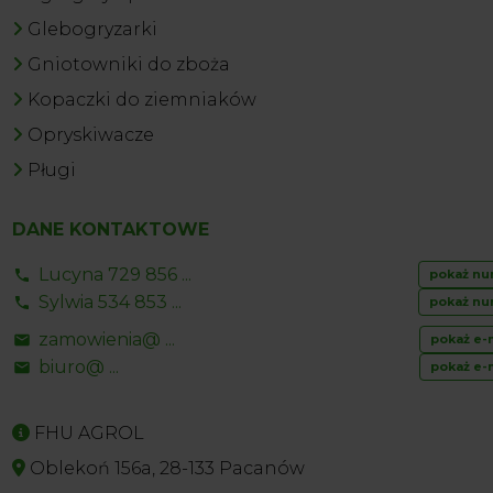
Glebogryzarki
Gniotowniki do zboża
Kopaczki do ziemniaków
Opryskiwacze
Pługi
DANE KONTAKTOWE
Lucyna 729 856 ...
pokaż nu
Sylwia 534 853 ...
pokaż nu
zamowienia@ ...
pokaż e-
biuro@ ...
pokaż e-
FHU AGROL
Oblekoń 156a, 28-133 Pacanów