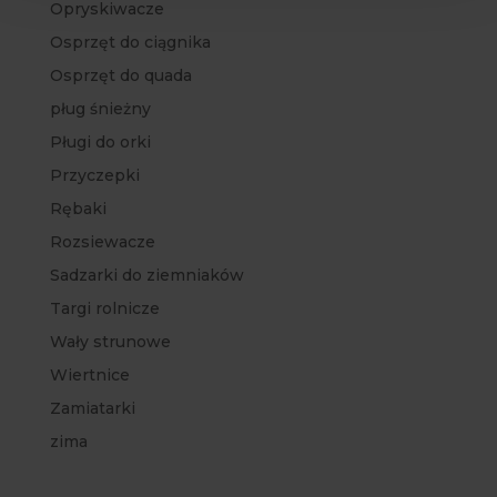
Opryskiwacze
Osprzęt do ciągnika
Osprzęt do quada
pług śnieżny
Pługi do orki
Przyczepki
Rębaki
Rozsiewacze
Sadzarki do ziemniaków
Targi rolnicze
Wały strunowe
Wiertnice
Zamiatarki
zima