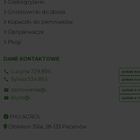
Glebogryzarki
Gniotowniki do zboża
Kopaczki do ziemniaków
Opryskiwacze
Pługi
DANE KONTAKTOWE
Lucyna 729 856 ...
pokaż nu
Sylwia 534 853 ...
pokaż nu
zamowienia@ ...
pokaż e-
biuro@ ...
pokaż e-
FHU AGROL
Oblekoń 156a, 28-133 Pacanów