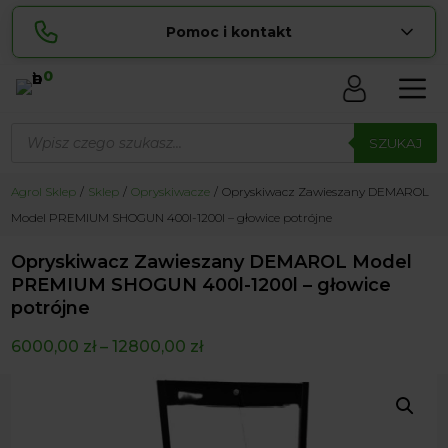
Pomoc i kontakt
0
Skontaktuj się z nami:
Wyszukiwarka
Sylwia
produktów
SZUKAJ
pokaż numer
534 853 ...
Lucyna
Agrol Sklep
Sklep
Opryskiwacze
Opryskiwacz Zawieszany DEMAROL
pokaż numer
729 856 ...
Model PREMIUM SHOGUN 400l-1200l – głowice potrójne
zamowienia@ ...
pokaż e-mail
Opryskiwacz Zawieszany DEMAROL Model
biuro@ ...
pokaż e-mail
PREMIUM SHOGUN 400l-1200l – głowice
potrójne
6000,00
zł
–
12800,00
zł
Biuro obsługi klienta czynne Pn-Sb: 8:00 – 20:00