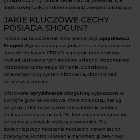
produkt odporny na uderzenia oraz zarysowania. Dla
dodatkowej funkcjonalności posiada zaworek odcinający.
JAKIE KLUCZOWE CECHY
POSIADA SHOGUN?
Postaw na nowoczesne rozwiązanie, czyli
opryskiwacz
Shogun
! Wydajna pompa w połączeniu z rozdzielaczem
stałociśnieniowym FERMO zapewnia równomierny
rozkład zastosowanych środków ochrony. Wspomniany
rozdzielacz kompresuje ciśnienie. Dodatkowo,
czterostopniowy system filtrowania, chroni przed
zanieczyszczeniami.
Oferowane
opryskiwacze Shogun
są wyposażone w
potrójne głowice obrotowe, które zwiększają zasięg
oprysku. Takie rozwiązanie zdecydowanie podnosi
efektywność pracy na roli. Dla lepszego manewrowania,
opryskiwacz posiada wyższą prowadnicę. Dla
dokładniejszego mieszania mieszadło, natomiast do
precyzyjnej kontroli ciśnienia manometr glicerynowy.