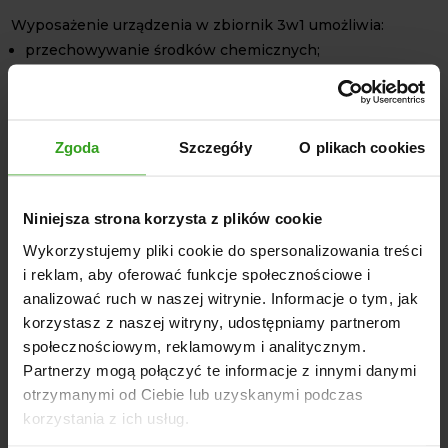
Wyposażenie urządzenia w zbiornik 3w1 umożliwia:
przechowywanie środków chemicznych;
komfortowe płukanie rąk;
płukanie układu;
OPCJE DODATKOWE - ZA
Zgoda
Szczegóły
O plikach cookies
OPŁATĄ
Dodatkowe dzielenie lancy (+150 zł)
Niniejsza strona korzysta z plików cookie
Stabilizacja hydrauliczna (+900 zł)
Wykorzystujemy pliki cookie do spersonalizowania treści
Hydraulicznie podnoszona belka (+1100 zł)
i reklam, aby oferować funkcje społecznościowe i
Końcówki przeciwwietrzne przy lancy 10m (+250 zł)
analizować ruch w naszej witrynie. Informacje o tym, jak
Końcówki przeciwwietrzne przy lancy 12m (+350 zł)
korzystasz z naszej witryny, udostępniamy partnerom
Końcówki przeciwwietrzne przy lancy 15m (+450 zł)
społecznościowym, reklamowym i analitycznym.
Pompa 145 AGROPLAST (zalecana przy lancy 15m,
Partnerzy mogą połączyć te informacje z innymi danymi
otrzymanymi od Ciebie lub uzyskanymi podczas
zmniejsza pulsację) (+450 zł)
korzystania z ich usług.
Opryskiwacz bez lanc (+900 zł)