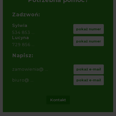
Zadzwoń:
Sylwia
pokaż numer
534 853 ...
Lucyna
pokaż numer
729 856 ...
Napisz:
zamowienia@ ...
pokaż e-mail
biuro@ ...
pokaż e-mail
Kontakt