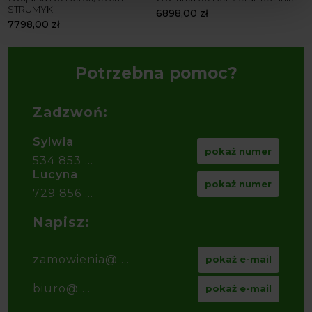
STRUMYK
9
6898,00
zł
7798,00
zł
3
Potrzebna pomoc?
Zadzwoń:
Sylwia
pokaż numer
534 853 ...
Lucyna
pokaż numer
729 856 ...
Napisz:
zamowienia@ ...
pokaż e-mail
biuro@ ...
pokaż e-mail