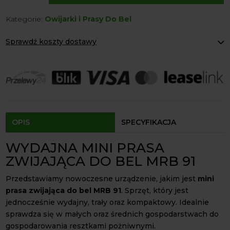
prasa
Kategorie:
Owijarki i Prasy Do Bel
zwijająca
do
Sprawdź koszty dostawy
bel
MRB
Paczkomaty Inpost:
od 12 zł
91
Kurier:
od 20 zł
Agrol transport:
200 zł
4Farmer
Agrol transport gabaryty:
ustalane indywidualnie
Odbiór osobisty:
Oblekoń 156a, 28-133 Pacanów
Dostępność form dostawy i ceny uzależniona od produktu.
OPIS
SPECYFIKACJA
WYDAJNA MINI PRASA
ZWIJAJĄCA DO BEL MRB 91
Przedstawiamy nowoczesne urządzenie, jakim jest
mini
prasa zwijająca do bel MRB 91
. Sprzęt, który jest
jednocześnie wydajny, trały oraz kompaktowy. Idealnie
sprawdza się w małych oraz średnich gospodarstwach do
gospodarowania resztkami pożniwnymi.