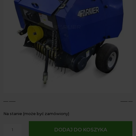
4
5
Na stanie (może być zamówiony)
ilość
DODAJ DO KOSZYKA
Mini