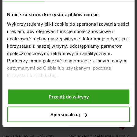
Waga jednej beli: 15–25 kg
Niniejsza strona korzysta z plików cookie
Własny zamknięty układ hydrauliczny
Napęd przez WOM
Wykorzystujemy pliki cookie do spersonalizowania treści
i reklam, aby oferować funkcje społecznościowe i
analizować ruch w naszej witrynie. Informacje o tym, jak
korzystasz z naszej witryny, udostępniamy partnerom
NASI KLIENCI WYBIERALI RÓWNIEŻ
społecznościowym, reklamowym i analitycznym.
Partnerzy mogą połączyć te informacje z innymi danymi
otrzymanymi od Ciebie lub uzyskanymi podczas
korzystania z ich usług.
Przejdź do witryny
4
5
Spersonalizuj
B
Owijarka Do Bel 50/75 cm
Owijarka do Bel Metal-Technik
M