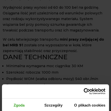
Wydajność prasy wynosi od 60 do 100 bel na godzinę.
Osiągana ilość jest uzależniona od warunków polowych
oraz rodzaju wykorzystywanego materiału. System
wiązania bel przy pomocy sznurka gwarantuje ich
trwałość podczas transportu oraz ich magazynowania.
W celu łatwiejszego transportu
mini prasy zwijającej do
bel MRB 91
została ona wyposażona w koła, które
zapewniają stabilność oraz przyczepność.
DANE TECHNICZNE
Minimalna wymagana moc ciągnika: 30 KM
Szerokość robocza: 1000 mm
Prędkość WOM (wałka odbioru mocy): 540 obr./min
Typ wiązania: sznurek
Rozmiar opon: 10/80-12-6P
Zalecana prędkość robocza: 5–8 km/h
Wydajność: 60–100 bel na godzinę
Zgoda
Szczegóły
O plikach cookies
Rozmiar gotowych bel: 610 x 1000 mm