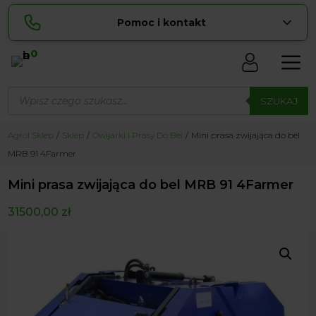
Pomoc i kontakt
0
Skontaktuj się z nami:
Wyszukiwarka
Sylwia
produktów
SZUKAJ
pokaż numer
534 853 ...
Lucyna
Agrol Sklep
Sklep
Owijarki i Prasy Do Bel
Mini prasa zwijająca do bel
pokaż numer
729 856 ...
MRB 91 4Farmer
zamowienia@ ...
pokaż e-mail
Mini prasa zwijająca do bel MRB 91 4Farmer
biuro@ ...
pokaż e-mail
31500,00
zł
Biuro obsługi klienta czynne Pn-Sb: 8:00 – 20:00