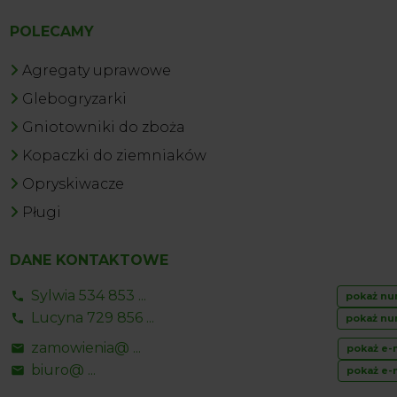
POLECAMY
Agregaty uprawowe
Glebogryzarki
Gniotowniki do zboża
Kopaczki do ziemniaków
Opryskiwacze
Pługi
DANE KONTAKTOWE
Sylwia 534 853 ...
pokaż nu
Lucyna 729 856 ...
pokaż nu
zamowienia@ ...
pokaż e-
biuro@ ...
pokaż e-