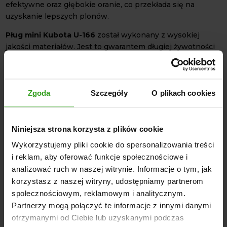
efektywne oraz głębokie oranie, co przekłada się na
uzyskanie lepszych plonów.
Pług mini Kubota U-166
został wykonany z wysokiej
jakości materiałów. Jest to gwarantem długiej żywotności
urządzenia, a także odporności na intensywne
użytkowanie. Nieduża waga pługu, wynosząca 55 kg
ułatwia jego manewrowanie, a tym samym prace w polu.
Zgoda
Szczegóły
O plikach cookies
Dzięki możliwościom regulacji i solidnej konstrukcji, jest to
inwestycja, która przyniesie Ci realne korzyści w
codziennej pracy na polu!
Niniejsza strona korzysta z plików cookie
SPECYFIKACJA TECHNICZNA
Wykorzystujemy pliki cookie do spersonalizowania treści
i reklam, aby oferować funkcje społecznościowe i
Długość: 805 mm
analizować ruch w naszej witrynie. Informacje o tym, jak
Szerokość: 700 mm
korzystasz z naszej witryny, udostępniamy partnerom
Wysokość: 970 mm
społecznościowym, reklamowym i analitycznym.
Długość sworzni: 77 mm
Partnerzy mogą połączyć te informacje z innymi danymi
Średnica sworzni: 23 mm
otrzymanymi od Ciebie lub uzyskanymi podczas