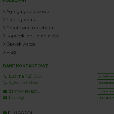
POLECAMY
Agregaty uprawowe
Glebogryzarki
Gniotowniki do zboża
Kopaczki do ziemniaków
Opryskiwacze
Pługi
DANE KONTAKTOWE
Lucyna 729 856 ...
pokaż nu
Sylwia 534 853 ...
pokaż nu
zamowienia@ ...
pokaż e-
biuro@ ...
pokaż e-
FHU AGROL