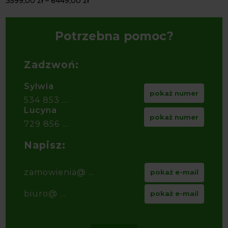
3599,00
zł
–
6449,00
zł
Potrzebna pomoc?
Zadzwoń:
Sylwia
pokaż numer
534 853 ...
Lucyna
pokaż numer
729 856 ...
Napisz:
zamowienia@ ...
pokaż e-mail
biuro@ ...
pokaż e-mail