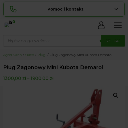
Pomoc i kontakt
0
Skontaktuj się z nami:
Wyszukiwarka
Sylwia
produktów
SZUKAJ
pokaż numer
534 853 ...
Lucyna
Agrol Sklep
Sklep
Pługi
Pług Zagonowy Mini Kubota Demarol
pokaż numer
729 856 ...
Pług Zagonowy Mini Kubota Demarol
zamowienia@ ...
pokaż e-mail
1300,00
zł
–
1900,00
zł
biuro@ ...
pokaż e-mail
Biuro obsługi klienta czynne Pn-Sb: 8:00 – 20:00