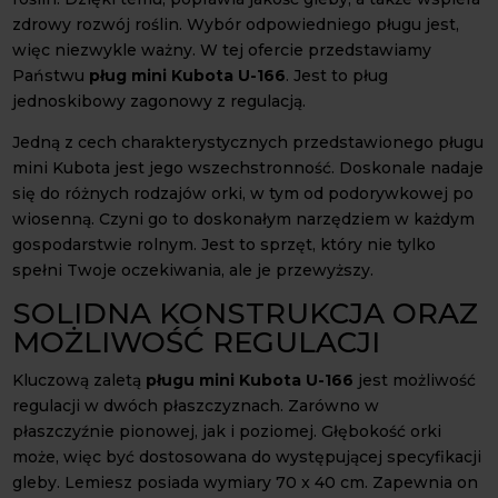
zdrowy rozwój roślin. Wybór odpowiedniego pługu jest,
więc niezwykle ważny. W tej ofercie przedstawiamy
Państwu
pług mini Kubota U-166
. Jest to pług
jednoskibowy zagonowy z regulacją.
Jedną z cech charakterystycznych przedstawionego pługu
mini Kubota jest jego wszechstronność. Doskonale nadaje
się do różnych rodzajów orki, w tym od podorywkowej po
wiosenną. Czyni go to doskonałym narzędziem w każdym
gospodarstwie rolnym. Jest to sprzęt, który nie tylko
spełni Twoje oczekiwania, ale je przewyższy.
SOLIDNA KONSTRUKCJA ORAZ
MOŻLIWOŚĆ REGULACJI
Kluczową zaletą
pługu mini Kubota U-166
jest możliwość
regulacji w dwóch płaszczyznach. Zarówno w
płaszczyźnie pionowej, jak i poziomej. Głębokość orki
może, więc być dostosowana do występującej specyfikacji
gleby. Lemiesz posiada wymiary 70 x 40 cm. Zapewnia on