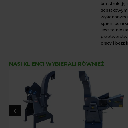
konstrukcję 
dodatkowym f
wykonanym no
spełni oczek
Jest to nieza
przetwórstw
pracy i bezp
NASI KLIENCI WYBIERALI RÓWNIEŻ
4