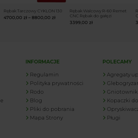
Rębak Tarczowy CYKLON 130
Rębak Walcowy R-60 Remet
R
CNC Rębak do gałęzi
4700,00
zł
–
8800,00
zł
3399,00
zł
INFORMACJE
POLECAMY
Regulamin
Agregaty u
Polityka prywatności
Glebogryzar
Rodo
Gniotowniki
je
Blog
Kopaczki d
Pliki do pobrania
Opryskiwac
Mapa Strony
Pługi