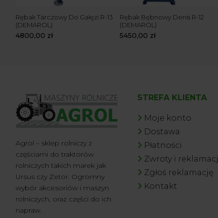
KM)
Rębak Tarczowy Do Gałęzi R-13
Rębak Bębnowy Denis R-12
C
(DEMAROL)
(DEMAROL)
4800,00
zł
5450,00
zł
STREFA KLIENTA
Moje konto
Dostawa
Agrol – sklep rolniczy z
Płatności
częściami do traktorów
Zwroty i reklamac
rolniczych takich marek jak
Zgłoś reklamację
Ursus czy Zetor. Ogromny
Kontakt
wybór akcesoriów i maszyn
rolniczych, oraz części do ich
napraw.