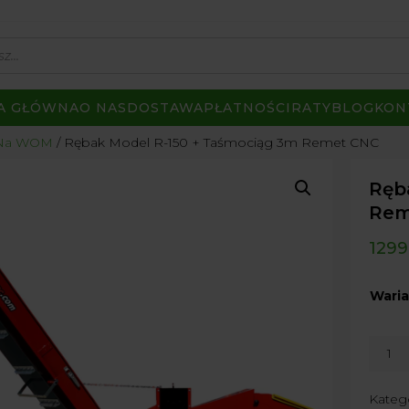
A GŁÓWNA
O NAS
DOSTAWA
PŁATNOŚCI
RATY
BLOG
KON
a Na WOM
Rębak Model R-150 + Taśmociąg 3m Remet CNC
Ręb
Rem
1299
Waria
ilość
Rębak
Model
Kateg
R-