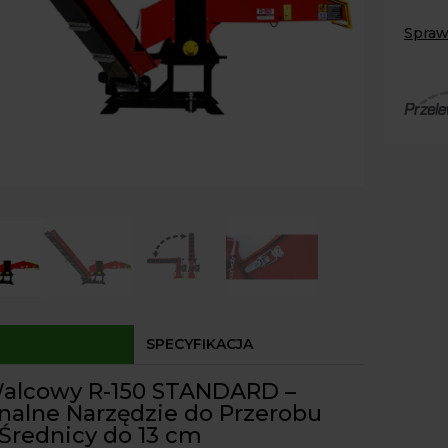
150
Spraw
+
Paczk
Taśmo
Kurier
3m
Agrol
Reme
Agrol
CNC
Odbió
Dostęp
SPECYFIKACJA
alcowy R-150 STANDARD –
nalne Narzędzie do Przerobu
 Średnicy do 13 cm