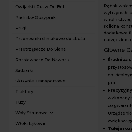
Rębak walco
Owijarki i Prasy Do Bel
wytrzymałe u
Pielniko-Obsypnik
w rolnictwie
solidna kons
Pługi
dodatkowe fu
Przenośniki ślimakowe do zboża
narzędziem d
Przetrząsacze Do Siana
Główne C
Średnica c
Rozsiewacze Do Nawozu
przystosowa
Sadzarki
go idealny
Skrzynie Transportowe
pni.
Precyzyjn
Traktory
wykonany z
Tuzy
co gwarant
Wały Strunowe
Urządzenie
zwiększają
Włóki Łąkowe
Tuleja ro