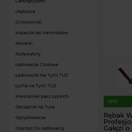
Glebogryzarki
Głębosze
Gniotowniki
Kopaczki do ziemniaków
Kosiarki
Kultywatory
Ładowacze Czołowe
Ładowacze Na Tylni TUZ
Łycha na Tylni TUZ
Mieszalniki pasz sypkich
OPIS
Obciążnik na Tuza
Rębak W
Opryskiwacze
Profesjo
Gałęzi o
Osprzęt Do Ładowaczy