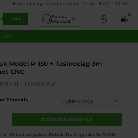
Biuro obsługi klienta czynne Pn-Sb: 8:00 – 20:00
0
Pomoc
SZUKAJ
i kontakt
TAKT
ak Model R-150 + Taśmociąg 3m
et CNC
9,00
zł
–
13399,00
zł
nt Produktu
DODAJ DO KOSZYKA
orie:
Rębak do gałęzi
,
Rębaki Do Ciągnika Na WOM