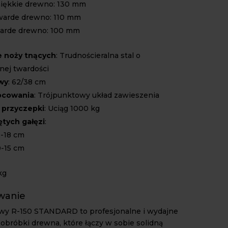
iękkie drewno: 130 mm
warde drewno: 110 mm
arde drewno: 100 mm
 noży tnących
: Trudnościeralna stal o
ej twardości
wy
: 62/38 cm
ocowania
: Trójpunktowy układ zawieszenia
 przyczepki
: Uciąg 1000 kg
ętych gałęzi
:
2-18 cm
0-15 cm
kg
wanie
wy R-150 STANDARD to profesjonalne i wydajne
 obróbki drewna, które łączy w sobie solidną