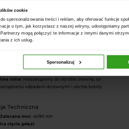
nia
 plików cookie
 STANDARD doskonale sprawdzi się w
do spersonalizowania treści i reklam, aby oferować funkcje sp
h zastosowaniach:
ormacje o tym, jak korzystasz z naszej witryny, udostępniamy p
Partnerzy mogą połączyć te informacje z innymi danymi otrzym
e
: Idealne narzędzie do rozdrabniania gałęzi po
nia z ich usług.
drzew, umożliwiające przetwarzanie odpadów na
ompost.
e terenów zielonych
: Doskonały do pielęgnacji
Spersonalizuj
rodów oraz innych terenów zielonych, gdzie
zetwarzanie odpadów drzewnych jest kluczowe.
twa rolne
: Niezastąpiony do obróbki drewna, co
arządzaniu odpadami drzewnymi i obniża koszty
cja Techniczna
/Zalecana moc
: 45/80 KM
ca cięcia gałęzi
: