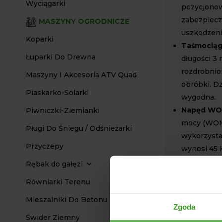
Wyciągarki
pozycjonow
zabezpiecz
MASZYNY OGRODNICZE
uszkodzeni
Koparki
Taśmocią
Łuparki Do Drewna
długości 3
rozdrobnio
Maszyny I Akcesoria ATV Quad
obróbki. Dz
Piaskarko-Solarki
wygodna.
Napęd W
Piwniczki-Ziemianki
mocy (WOM)
Pługi Do Śniegu / Odśnieżarki
wykorzysta
Przyczepy
wynosi 45 
stabilną i 
Rębak do gałęzi
Solidna ko
Równiarki Terenu
materiałów
Mieszalniki Do Betonu
w trudnych
Zgoda
rozbieralne
Świder Ziemny