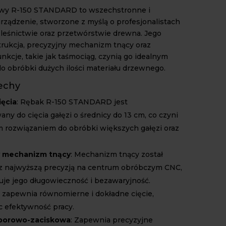
wy R-150 STANDARD to wszechstronne i
rządzenie, stworzone z myślą o profesjonalistach
, leśnictwie oraz przetwórstwie drewna. Jego
trukcja, precyzyjny mechanizm tnący oraz
nkcje, takie jak taśmociąg, czynią go idealnym
o obróbki dużych ilości materiału drzewnego.
echy
ięcia
: Rębak R-150 STANDARD jest
ny do cięcia gałęzi o średnicy do 13 cm, co czyni
m rozwiązaniem do obróbki większych gałęzi oraz
y mechanizm tnący
: Mechanizm tnący został
 najwyższą precyzją na centrum obróbczym CNC,
uje jego długowieczność i bezawaryjność.
 zapewnia równomierne i dokładne cięcie,
c efektywność pracy.
zporowo-zaciskowa
: Zapewnia precyzyjne