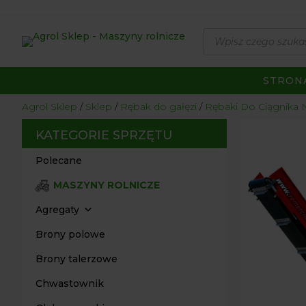
Wyszukiwarka
produktów
STRON
Agrol Sklep
Sklep
Rębak do gałęzi
Rębaki Do Ciągnik
KATEGORIE SPRZĘTU
Polecane
MASZYNY ROLNICZE
Agregaty
Brony polowe
Brony talerzowe
Chwastownik