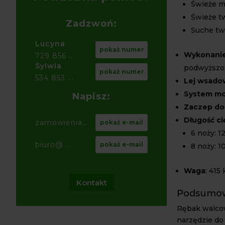
Świeże m
Świeże t
Zadzwoń:
Suche tw
Lucyna
pokaż numer
Wykonanie
729 856 ...
Sylwia
podwyższon
pokaż numer
534 853 ...
Lej wsado
System m
Napisz:
Zaczep do
Długość ci
zamowienia@ ...
pokaż e-mail
6 noży: 1
biuro@ ...
pokaż e-mail
8 noży: 1
Waga
: 415 
Kontakt
Podsumo
Rębak walco
narzędzie do