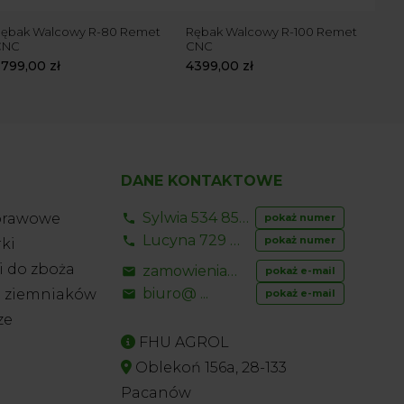
ębak Walcowy R-80 Remet
Rębak Walcowy R-100 Remet
Ręb
CNC
CNC
Rem
3799,00
zł
4399,00
zł
519
DANE KONTAKTOWE
Sylwia 534 853 ...
prawowe
pokaż numer
Lucyna 729 856 ...
pokaż numer
ki
 do zboża
zamowienia@ ...
pokaż e-mail
biuro@ ...
o ziemniaków
pokaż e-mail
ze
FHU AGROL
Oblekoń 156a, 28-133
Pacanów