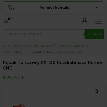
Pomoc i kontakt
0
Skontaktuj się z nami:
Wyszukiwarka
Sylwia
produktów
SZUKAJ
pokaż numer
534 853 ...
Lucyna
Agrol Sklep
Sklep
Rębak do gałęzi
Rębaki Do Ciągnika Na
pokaż numer
729 856 ...
WOM
Rębak Tarczowy RX-130 Rozdrabniacz Remet CNC
zamowienia@ ...
pokaż e-mail
Rębak Tarczowy RX-130 Rozdrabniacz Remet
biuro@ ...
pokaż e-mail
CNC
19000,00
zł
Biuro obsługi klienta czynne Pn-Sb: 8:00 – 20:00