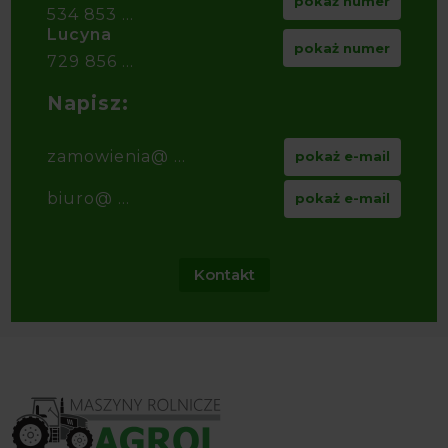
pokaż numer
534 853 ...
Lucyna
pokaż numer
729 856 ...
Napisz:
zamowienia@ ...
pokaż e-mail
biuro@ ...
pokaż e-mail
Kontakt