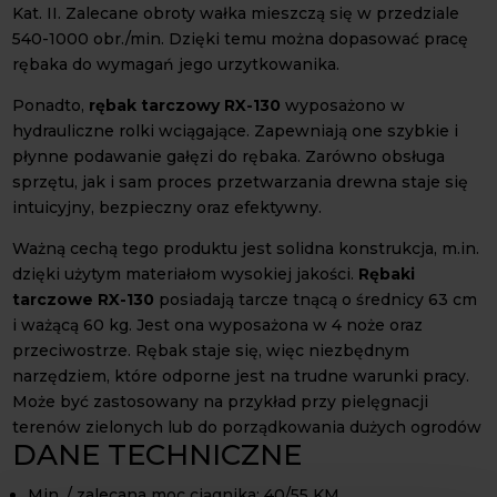
Kat. II. Zalecane obroty wałka mieszczą się w przedziale
540-1000 obr./min. Dzięki temu można dopasować pracę
rębaka do wymagań jego urzytkowanika.
Ponadto,
rębak tarczowy RX-130
wyposażono w
hydrauliczne rolki wciągające. Zapewniają one szybkie i
płynne podawanie gałęzi do rębaka. Zarówno obsługa
sprzętu, jak i sam proces przetwarzania drewna staje się
intuicyjny, bezpieczny oraz efektywny.
Ważną cechą tego produktu jest solidna konstrukcja, m.in.
dzięki użytym materiałom wysokiej jakości.
Rębaki
tarczowe RX-130
posiadają tarcze tnącą o średnicy 63 cm
i ważącą 60 kg. Jest ona wyposażona w 4 noże oraz
przeciwostrze. Rębak staje się, więc niezbędnym
narzędziem, które odporne jest na trudne warunki pracy.
Może być zastosowany na przykład przy pielęgnacji
terenów zielonych lub do porządkowania dużych ogrodów
DANE TECHNICZNE
Min. / zalecana moc ciągnika: 40/55 KM