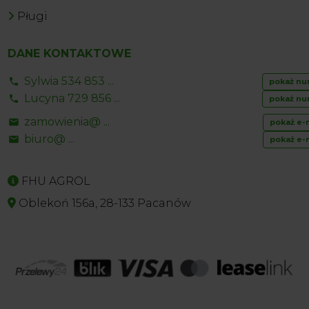
Pługi
DANE KONTAKTOWE
Sylwia 534 853 ...
pokaż nu
Lucyna 729 856 ...
pokaż nu
zamowienia@ ...
pokaż e-
biuro@ ...
pokaż e-
FHU AGROL
Oblekoń 156a, 28-133 Pacanów