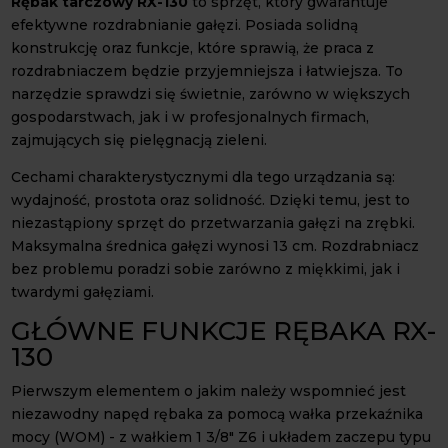
Rębak tarczowy RX-130
to sprzęt, który gwarantuje
efektywne rozdrabnianie gałęzi. Posiada solidną
konstrukcję oraz funkcje, które sprawią, że praca z
rozdrabniaczem będzie przyjemniejsza i łatwiejsza. To
narzędzie sprawdzi się świetnie, zarówno w większych
gospodarstwach, jak i w profesjonalnych firmach,
zajmujących się pielęgnacją zieleni.
Cechami charakterystycznymi dla tego urządzania są:
wydajność, prostota oraz solidność. Dzięki temu, jest to
niezastąpiony sprzęt do przetwarzania gałęzi na zrębki.
Maksymalna średnica gałęzi wynosi 13 cm. Rozdrabniacz
bez problemu poradzi sobie zarówno z miękkimi, jak i
twardymi gałęziami.
GŁÓWNE FUNKCJE RĘBAKA RX-
130
Pierwszym elementem o jakim należy wspomnieć jest
niezawodny napęd rębaka za pomocą wałka przekaźnika
mocy (WOM) - z wałkiem 1 3/8" Z6 i układem zaczepu typu