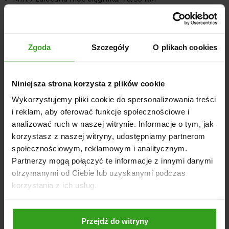
Napęd: wał WOM 1 3/8" Z6
Układ zaczepu: Kat. II
Max. średnica rozdrabniania drewna: 130 mm
Zgoda
Szczegóły
O plikach cookies
Zalecane obroty wałka WOM: 540-1000 obr./min
Średnica tarczy tnącej: 630 mm
Waga tarczy tnącej: 60 kg
Niniejsza strona korzysta z plików cookie
Liczba noży: 4 + przeciwostrze
Wykorzystujemy pliki cookie do spersonalizowania treści
Wysokość rury wyrzucającej: 190 cm
i reklam, aby oferować funkcje społecznościowe i
Wymagany przepływ oleju: 12-23 l/min
analizować ruch w naszej witrynie. Informacje o tym, jak
Wymiary gardzieli: 130x260 mm
korzystasz z naszej witryny, udostępniamy partnerom
Waga rębaka: 430 kg
społecznościowym, reklamowym i analitycznym.
Waga z niezależnym układem hydraulicznym: 480 kg
Partnerzy mogą połączyć te informacje z innymi danymi
otrzymanymi od Ciebie lub uzyskanymi podczas
korzystania z ich usług.
NASI KLIENCI WYBIERALI RÓWNIEŻ
Przejdź do witryny