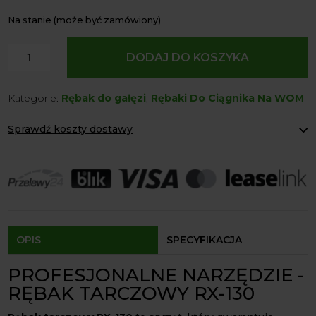
Na stanie (może być zamówiony)
ilość
DODAJ DO KOSZYKA
Rębak
Tarczowy
Kategorie:
Rębak do gałęzi
,
Rębaki Do Ciągnika Na WOM
RX-
130
Sprawdź koszty dostawy
Rozdrabniacz
Remet
Paczkomaty Inpost:
od 12 zł
CNC
Kurier:
od 20 zł
Agrol transport:
200 zł
Agrol transport gabaryty:
ustalane indywidualnie
Odbiór osobisty:
Oblekoń 156a, 28-133 Pacanów
Dostępność form dostawy i ceny uzależniona od produktu.
OPIS
SPECYFIKACJA
PROFESJONALNE NARZĘDZIE -
RĘBAK TARCZOWY RX-130