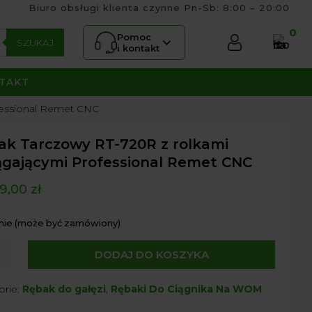
Biuro obsługi klienta czynne Pn-Sb: 8:00 – 20:00
0
Pomoc
SZUKAJ
i kontakt
TAKT
fessional Remet CNC
ak Tarczowy RT-720R z rolkami
ągającymi Professional Remet CNC
9,00
zł
nie (może być zamówiony)
DODAJ DO KOSZYKA
owy
orie:
Rębak do gałęzi
,
Rębaki Do Ciągnika Na WOM