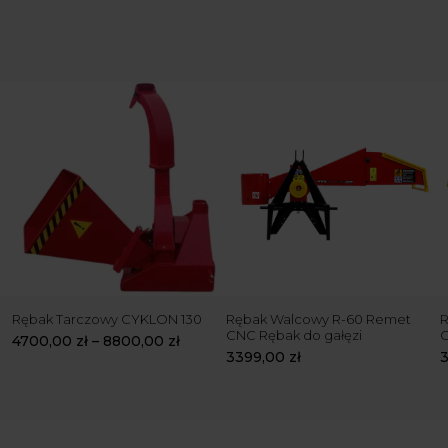
Rębak Tarczowy CYKLON 130
Rębak Walcowy R-60 Remet
R
CNC Rębak do gałęzi
4700,00
zł
–
8800,00
zł
3399,00
zł