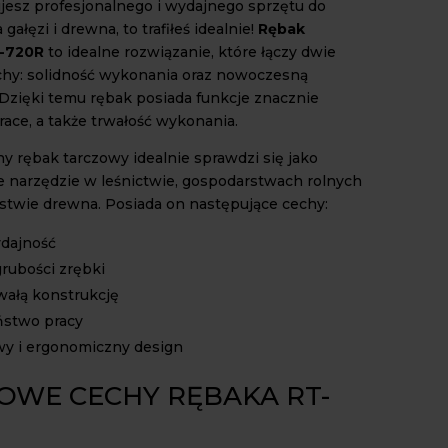
ujesz profesjonalnego i wydajnego sprzętu do
gałęzi i drewna, to trafiłeś idealnie!
Rębak
T-720R
to idealne rozwiązanie, które łączy dwie
hy: solidność wykonania oraz nowoczesną
 Dzięki temu rębak posiada funkcje znacznie
race, a także trwałość wykonania.
y rębak tarczowy idealnie sprawdzi się jako
e narzędzie w leśnictwie, gospodarstwach rolnych
stwie drewna. Posiada on następujące cechy:
dajność
grubości zrębki
rwałą konstrukcję
ństwo pracy
y i ergonomiczny design
OWE CECHY RĘBAKA RT-