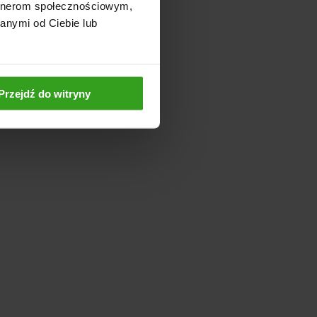
artnerom społecznościowym,
anymi od Ciebie lub
Przejdź do witryny