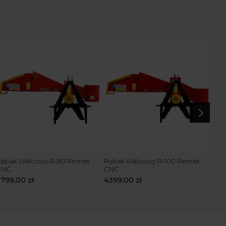
5
ębak Walcowy R-80 Remet
Rębak Walcowy R-100 Remet
Ręb
CNC
CNC
Rem
3799,00
zł
4399,00
zł
519