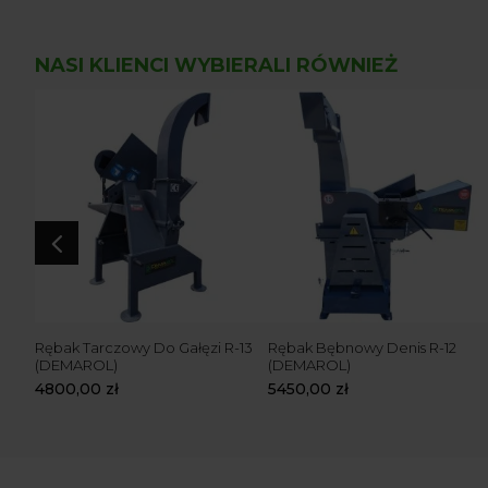
NASI KLIENCI WYBIERALI RÓWNIEŻ
4
KM)
Rębak Tarczowy Do Gałęzi R-13
Rębak Bębnowy Denis R-12
C
(DEMAROL)
(DEMAROL)
4800,00
zł
5450,00
zł