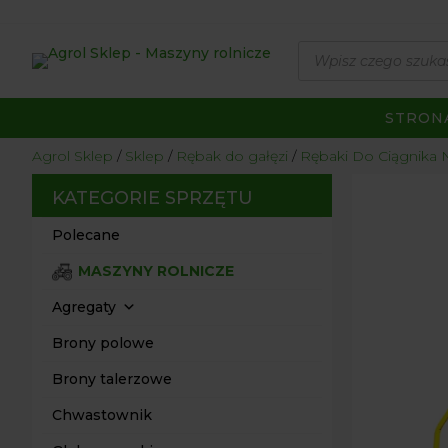
Wyszukiwarka
produktów
STRON
Agrol Sklep
Sklep
Rębak do gałęzi
Rębaki Do Ciągnik
KATEGORIE SPRZĘTU
Polecane
MASZYNY ROLNICZE
Agregaty
Brony polowe
Brony talerzowe
Chwastownik