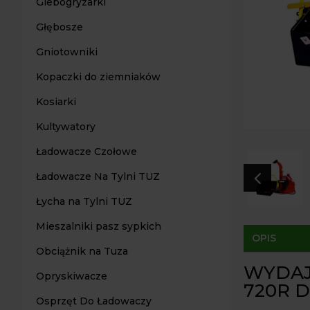
Glebogryzarki
Głębosze
Gniotowniki
Kopaczki do ziemniaków
Kosiarki
Kultywatory
Ładowacze Czołowe
4
Ładowacze Na Tylni TUZ
Łycha na Tylni TUZ
Mieszalniki pasz sypkich
OPIS
Obciążnik na Tuza
WYDAJ
Opryskiwacze
720R D
Osprzęt Do Ładowaczy