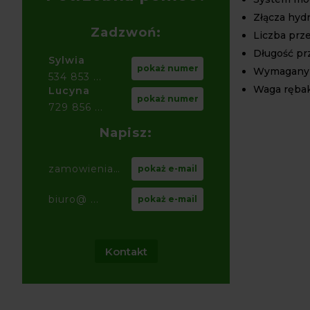
Złącza hydr
Zadzwoń:
Liczba prz
Długość pr
Sylwia
pokaż numer
Wymagany p
534 853 ...
Waga rębak
Lucyna
pokaż numer
729 856 ...
Napisz:
zamowienia@ ...
pokaż e-mail
biuro@ ...
pokaż e-mail
Kontakt