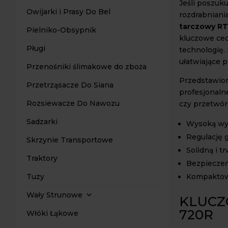
Jeśli poszuk
Owijarki i Prasy Do Bel
rozdrabniania 
tarczowy R
Pielniko-Obsypnik
kluczowe cec
Pługi
technologię.
ułatwiające p
Przenośniki ślimakowe do zboża
Przedstawion
Przetrząsacze Do Siana
profesjonaln
Rozsiewacze Do Nawozu
czy przetwór
Sadzarki
Wysoką wy
Regulację 
Skrzynie Transportowe
Solidną i t
Traktory
Bezpiecze
Kompaktow
Tuzy
Wały Strunowe
KLUCZ
720R
Włóki Łąkowe