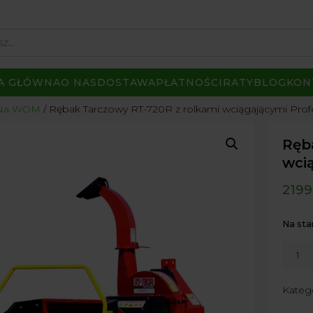
A GŁÓWNA
O NAS
DOSTAWA
PŁATNOŚCI
RATY
BLOG
KON
a Na WOM
Rębak Tarczowy RT-720R z rolkami wciągającymi Pro
Ręb
wci
2199
Na sta
ilość
Rębak
Tarcz
Kateg
RT-