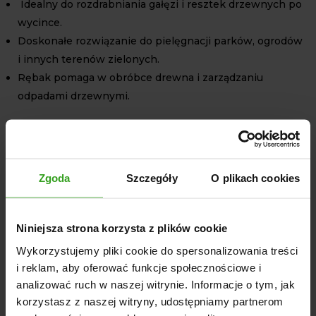
Idealny do rozdrabniania gałęzi i resztek drzewnych po
wycince.
Doskonałe rozwiązanie do pielęgnacji parków, ogrodów
i innych terenów zielonych.
Rębak pomaga w obróbce drewna i zarządzaniu
odpadami drzewnymi.
SPECYFIKACJA TECHNICZNA
Minimalna/Zalecana moc: 25/35 KM
Max. średnica cięcia gałęzi:
Zgoda
Szczegóły
O plikach cookies
Świeże miękkie drewno: 110 mm
Świeże twarde drewno: 100 mm
Niniejsza strona korzysta z plików cookie
Suche twarde drewno: 90 mm
Wykorzystujemy pliki cookie do spersonalizowania treści
Rozstaw międzywałowy: 115 mm
i reklam, aby oferować funkcje społecznościowe i
Wykonanie noży tnących: Trudnościeralna stal o
analizować ruch w naszej witrynie. Informacje o tym, jak
podwyższonej twardości
korzystasz z naszej witryny, udostępniamy partnerom