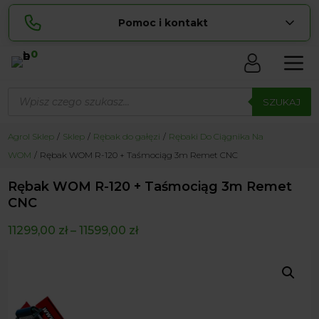
Pomoc i kontakt
0
Skontaktuj się z nami:
Wyszukiwarka
Sylwia
produktów
SZUKAJ
pokaż numer
534 853 ...
Lucyna
Agrol Sklep
Sklep
Rębak do gałęzi
Rębaki Do Ciągnika Na
pokaż numer
729 856 ...
WOM
Rębak WOM R-120 + Taśmociąg 3m Remet CNC
zamowienia@ ...
pokaż e-mail
Rębak WOM R-120 + Taśmociąg 3m Remet
biuro@ ...
pokaż e-mail
CNC
11299,00
zł
–
11599,00
zł
Biuro obsługi klienta czynne Pn-Sb: 8:00 – 20:00