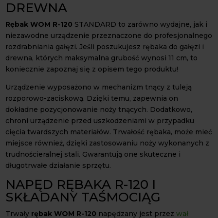
DREWNA
Rębak WOM R-120
STANDARD to zarówno wydajne, jak i
niezawodne urządzenie przeznaczone do profesjonalnego
rozdrabniania gałęzi. Jeśli poszukujesz rębaka do gałęzi i
drewna, których maksymalna grubość wynosi 11 cm, to
koniecznie zapoznaj się z opisem tego produktu!
Urządzenie wyposażono w mechanizm tnący z tuleją
rozporowo-zaciskową. Dzięki temu, zapewnia on
dokładne pozycjonowanie noży tnących. Dodatkowo,
chroni urządzenie przed uszkodzeniami w przypadku
cięcia twardszych materiałów. Trwałość rębaka, może mieć
miejsce również, dzięki zastosowaniu noży wykonanych z
trudnościeralnej stali. Gwarantują one skuteczne i
długotrwałe działanie sprzętu.
NAPĘD RĘBAKA R-120 I
SKŁADANY TAŚMOCIĄG
Trwały
rębak WOM R-120
napędzany jest przez
wał