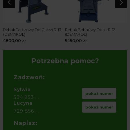
4
5
Rębak Tarczowy Do Gałęzi R-13
Rębak Bębnowy Denis R-12
R
(DEMAROL)
(DEMAROL)
4
4800,00
zł
5450,00
zł
Potrzebna pomoc?
Zadzwoń:
Sylwia
pokaż numer
534 853 ...
Lucyna
pokaż numer
729 856 ...
Napisz: