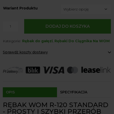
Wariant Produktu
ilość
DODAJ DO KOSZYKA
Rębak
WOM
Kategorie:
Rębak do gałęzi
,
Rębaki Do Ciągnika Na WOM
R-
120
Sprawdź koszty dostawy
+
Taśmociąg
Paczkomaty Inpost:
od 12 zł
3m
Kurier:
od 20 zł
Agrol transport:
200 zł
Remet
Agrol transport gabaryty:
ustalane indywidualnie
CNC
Odbiór osobisty:
Oblekoń 156a, 28-133 Pacanów
Dostępność form dostawy i ceny uzależniona od produktu.
OPIS
SPECYFIKACJA
RĘBAK WOM R-120 STANDARD
- PROSTY I SZYBKI PRZERÓB