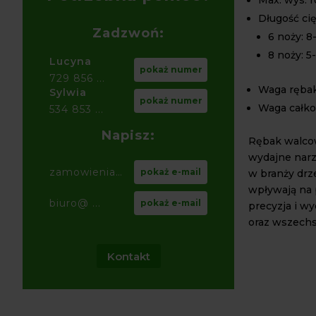
Długość cię
Zadzwoń:
6 noży: 8
8 noży: 5
Lucyna
pokaż numer
729 856 ...
Waga rębak
Sylwia
pokaż numer
Waga całko
534 853 ...
Napisz:
Rębak walco
wydajne narz
zamowienia@ ...
pokaż e-mail
w branży drze
wpływają na 
biuro@ ...
pokaż e-mail
precyzja i w
oraz wszechs
Kontakt