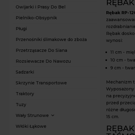
RĘBAK
Owijarki i Prasy Do Bel
Rębak RP-12
Pielniko-Obsypnik
zaawansowan
rozdrabniani
Pługi
Rębak doskon
Przenośniki ślimakowe do zboża
wynosi:
Przetrząsacze Do Siana
11 cm - mię
10 cm - tw
Rozsiewacze Do Nawozu
9 cm - twa
Sadzarki
Mechanizm tn
Skrzynie Transportowe
Wyposażony j
Traktory
na precyzyjn
przed przeci
Tuzy
różne długośc
Wały Strunowe
15 cm.
RĘBAK
Włóki Łąkowe