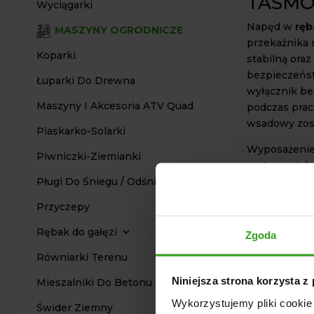
TAŚMO
Wyciągarki
Napęd w
ręb
MASZYNY OGRODNICZE
przekaźnika 
Koparki
stabilną ora
bezpieczeńs
Łuparki Do Drewna
wyłącznik be
Maszyny I Akcesoria ATV Quad
podczas prac
wsadowy zost
Piaskarko-Solarki
Wyposażenie 
Piwniczki-Ziemianki
metra, zwięk
materiału w 
Pługi Do Śniegu / Odśnieżarki
silnikiem hy
Przyczepy
Rębak RP-12
Rębak do gałęzi
Zgoda
zastosowani
zarówno w za
Równiarki Terenu
oraz w firma
Niniejsza strona korzysta z
Mieszalniki Do Betonu
Dzięki solid
Wykorzystujemy pliki cookie 
zapewnia on 
Świder Ziemny