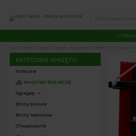
Wyszukiwarka
produktów
STRON
Agrol Sklep
Sklep
Rębak do gałęzi
Rębaki Do Ciągnik
KATEGORIE SPRZĘTU
Polecane
MASZYNY ROLNICZE
Agregaty
Brony polowe
Brony talerzowe
Chwastownik