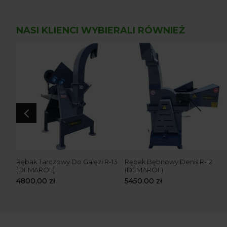
NASI KLIENCI WYBIERALI RÓWNIEŻ
4
KM)
Rębak Tarczowy Do Gałęzi R-13
Rębak Bębnowy Denis R-12
C
(DEMAROL)
(DEMAROL)
4800,00
zł
5450,00
zł