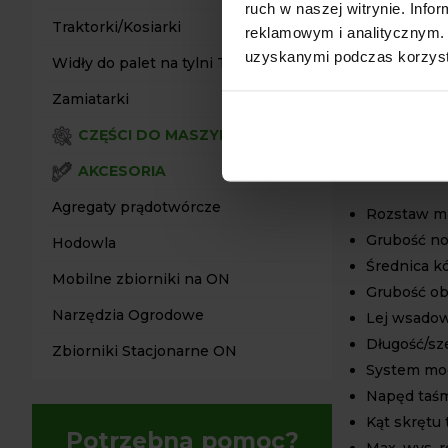
ruch w naszej witrynie. Inf
SPECY
Traktorki/Kosiarki
reklamowym i analitycznym. 
uzyskanymi podczas korzysta
Minimalna/
Widły do palet na tylni TUZ
Max. średni
Zamiatarki
Świeże m
CZĘŚCI DO MASZYN
Świeże t
Suche tw
AKCESORIA
Agregaty prądotwórcze
Rozstaw m
Grubość no
Hodowla
Średnica k
Mobilne zbiorniki na ON
Grubość o
Narzędzia Ogrodowe
Lej wsadow
Długość/sz
Zbiorniki Stacjonarne ON
System moc
Napęd taśm
Kąt skrętu
Potrzebna pomoc?
Max. wys. 