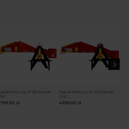
5
ębak Walcowy R-80 Remet
Rębak Walcowy R-100 Remet
Ręb
CNC
CNC
Rem
3799,00
zł
4399,00
zł
519