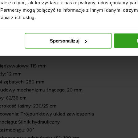
ormacje o tym, jak korzystasz z naszej witryny, udostępniamy p
FIKACJA TECHNICZNA
Partnerzy mogą połączyć te informacje z innymi danymi otrzym
nia z ich usług.
zlecona moc ciągnika: 25/35 KM
ca cięcia:
iękkie drewno: 110 mm
Spersonalizuj
warde drewno: 100 mm
arde drewno: 90 mm
iędzywałowy: 115 mm
ży: 12 mm
ół zębatych: 280 mm
budowy mechanizmu tnącego: 20 mm
y: 62/38 cm
erokość taśmy: 230/25 cm
owania: Trójpunktowy układ zawieszenia
ociągu: Silnik hydrauliczny
 taśmociągu: 90˚
robocza przy odchyleniu 45˚: 180 cm