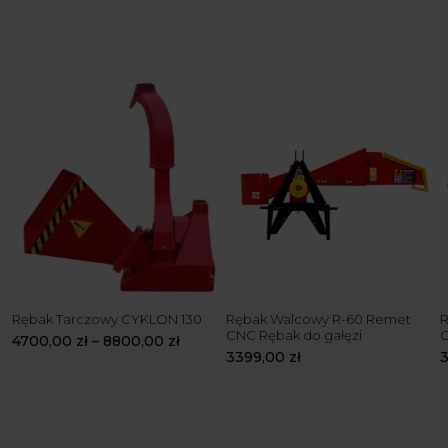
Rębak Tarczowy CYKLON 130
Rębak Walcowy R-60 Remet
R
CNC Rębak do gałęzi
4700,00
zł
–
8800,00
zł
3399,00
zł