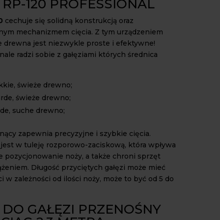
 RP-120 PROFESSIONAL
0
cechuje się solidną konstrukcją oraz
ym mechanizmem cięcia. Z tym urządzeniem
e drewna jest niezwykle proste i efektywne!
ale radzi sobie z gałęziami których średnica
kkie, świeże drewno;
arde, świeże drewno;
rde, suche drewno;
ący zapewnia precyzyjne i szybkie cięcia.
est w tuleję rozporowo-zaciskową, która wpływa
e pozycjonowanie noży, a także chroni sprzęt
ążeniem. Długość przyciętych gałęzi może mieć
i w zależności od ilości noży, może to być od 5 do
 DO GAŁĘZI PRZENOŚNY