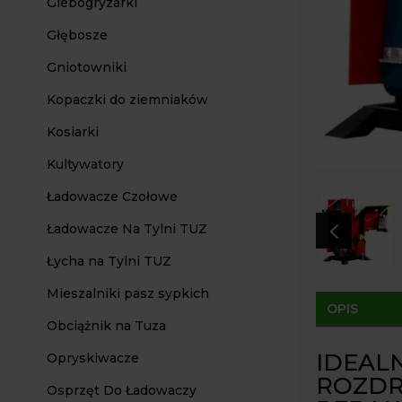
Glebogryzarki
Głębosze
Gniotowniki
Kopaczki do ziemniaków
Kosiarki
Kultywatory
Ładowacze Czołowe
4
Ładowacze Na Tylni TUZ
Łycha na Tylni TUZ
Mieszalniki pasz sypkich
OPIS
Obciążnik na Tuza
IDEAL
Opryskiwacze
ROZDR
Osprzęt Do Ładowaczy