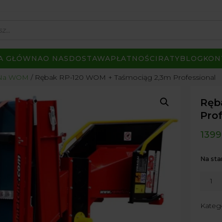
A GŁÓWNA
O NAS
DOSTAWA
PŁATNOŚCI
RATY
BLOG
KON
a Na WOM
Rębak RP-120 WOM + Taśmociąg 2,3m Professional
Ręb
Prof
1399
Na sta
ilość
Rębak
RP-
Kateg
120