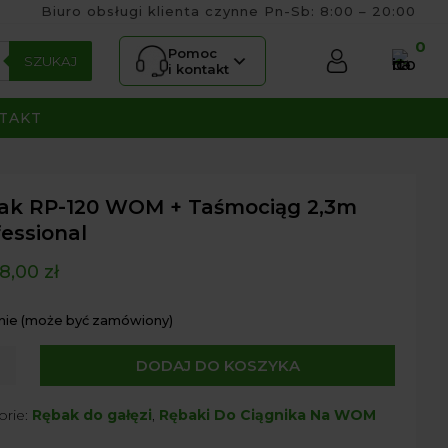
Biuro obsługi klienta czynne Pn-Sb: 8:00 – 20:00
0
Pomoc
SZUKAJ
i kontakt
TAKT
ak RP-120 WOM + Taśmociąg 2,3m
essional
8,00
zł
nie (może być zamówiony)
DODAJ DO KOSZYKA
orie:
Rębak do gałęzi
,
Rębaki Do Ciągnika Na WOM