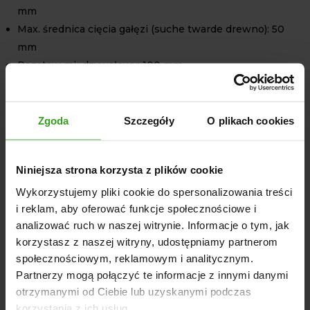
mm
Max. średnica cięcia gałęzi (suche twarde drewno): 50
mm
Rozstaw międzywałowy: 100 mm
Grubość noży: 10 mm
Średnica kół zębatych: 180 mm
Grubość obudowy mechanizmu tnącego: 20 mm
Zgoda
Szczegóły
O plikach cookies
Silnik indukcyjny: PROMOTOR 7,5 kW
Lej wsadowy: 62/38 cm
Niniejsza strona korzysta z plików cookie
Zasilanie: 3-fazowe, 400V, 50Hz
Prędkość obrotowa: 2920 obr/min
Wykorzystujemy pliki cookie do spersonalizowania treści
i reklam, aby oferować funkcje społecznościowe i
Długość ciętych gałęzi (4 noże): 9-18 cm
analizować ruch w naszej witrynie. Informacje o tym, jak
Długość ciętych gałęzi (6 noży): 7-14 cm
korzystasz z naszej witryny, udostępniamy partnerom
Waga: 240 kg
społecznościowym, reklamowym i analitycznym.
Wymiary rębaka (przy złożonym leju wsadowym): dł. 130
Partnerzy mogą połączyć te informacje z innymi danymi
cm / szer. 80 cm / wys. 160 cm
otrzymanymi od Ciebie lub uzyskanymi podczas
korzystania z ich usług.