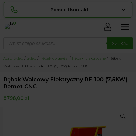
Pomoc i kontakt
0
Skontaktuj się z nami:
Wyszukiwarka
Sylwia
produktów
SZUKAJ
pokaż numer
534 853 ...
Lucyna
Agrol Sklep
Sklep
Rębak do gałęzi
Rębaki Elektryczne
Rębak
pokaż numer
729 856 ...
Walcowy Elektryczny RE-100 (7,5KW) Remet CNC
zamowienia@ ...
pokaż e-mail
Rębak Walcowy Elektryczny RE-100 (7,5KW)
biuro@ ...
pokaż e-mail
Remet CNC
8798,00
zł
Biuro obsługi klienta czynne Pn-Sb: 8:00 – 20:00