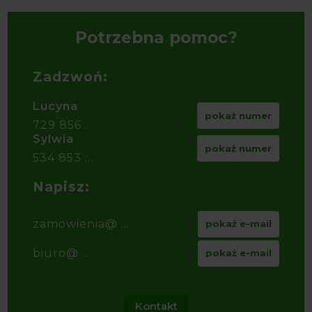
Potrzebna pomoc?
Zadzwoń:
Lucyna
pokaż numer
729 856 ...
Sylwia
pokaż numer
534 853 ...
Napisz:
zamowienia@ ...
pokaż e-mail
biuro@ ...
pokaż e-mail
Kontakt