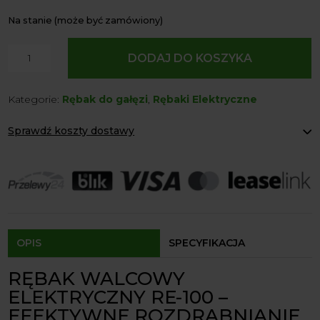
Na stanie (może być zamówiony)
ilość
DODAJ DO KOSZYKA
Rębak
Walcowy
Kategorie:
Rębak do gałęzi
,
Rębaki Elektryczne
Elektryczny
RE-
Sprawdź koszty dostawy
100
(7,5KW)
Paczkomaty Inpost:
od 12 zł
Remet
Kurier:
od 20 zł
Agrol transport:
200 zł
CNC
Agrol transport gabaryty:
ustalane indywidualnie
Odbiór osobisty:
Oblekoń 156a, 28-133 Pacanów
Dostępność form dostawy i ceny uzależniona od produktu.
OPIS
SPECYFIKACJA
RĘBAK WALCOWY
ELEKTRYCZNY RE-100 –
EFEKTYWNE ROZDRABNIANIE