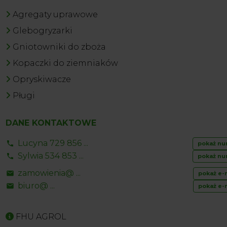
Agregaty uprawowe
Glebogryzarki
Gniotowniki do zboża
Kopaczki do ziemniaków
Opryskiwacze
Pługi
DANE KONTAKTOWE
Lucyna 729 856 ...
pokaż nu
Sylwia 534 853 ...
pokaż nu
zamowienia@ ...
pokaż e-
biuro@ ...
pokaż e-
FHU AGROL