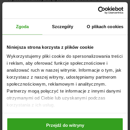
podwyższonej twardości
Silnik
: Lifan 168F, 6,5 KM
Średnica bębna tnącego
: 200 mm
Zgoda
Szczegóły
O plikach cookies
Waga
: 80 kg
Wymiary rębaka (dł./szer./wys.)
: 120/65/150 cm
Niniejsza strona korzysta z plików cookie
DLACZEGO WARTO WYBRAĆ RĘBAK
RB-50?
Wykorzystujemy pliki cookie do spersonalizowania treści
i reklam, aby oferować funkcje społecznościowe i
Mocny silnik
analizować ruch w naszej witrynie. Informacje o tym, jak
Zaawansowany system bębnowy
korzystasz z naszej witryny, udostępniamy partnerom
Kompaktowa konstrukcja
społecznościowym, reklamowym i analitycznym.
Wszechstronność
Partnerzy mogą połączyć te informacje z innymi danymi
otrzymanymi od Ciebie lub uzyskanymi podczas
korzystania z ich usług.
NASI KLIENCI WYBIERALI RÓWNIEŻ
Przejdź do witryny