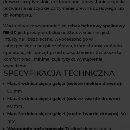
drewna są optymalnie rozdrobnione. Korzystanie z rębaka
pozwalana na szybkie otrzymanie drewna opałowego lub
do kompostu.
Warto również wspomnieć, że
rębak bębnowy spalinowy
RB-50
jest prosty w obsłudze. Sterowanie nim jest
intuicyjne i bezpieczne. Wyposażono go w
zabezpieczenia bezpieczeństwa, które chronią zarówno
operatora, jak i sprzęt przed uszkodzeniem. Zwiększa to
komfort prac i minimalizuje ryzyko wystąpienia
wypadków.
SPECYFIKACJA TECHNICZNA
Max. średnica cięcia gałęzi (świeże miękkie drewno)
:
50 mm
Max. średnica cięcia gałęzi (świeże twarde drewno)
:
40 mm
Max. średnica cięcia gałęzi (suche twarde drewno)
: 30
mm
Wykonanie noży tnących
: Trudnościeralna stal o