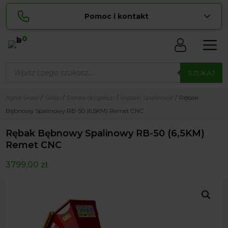
Pomoc i kontakt
0
Skontaktuj się z nami:
Wyszukiwarka
Sylwia
produktów
SZUKAJ
pokaż numer
534 853 ...
Lucyna
Agrol Sklep
Sklep
Rębak do gałęzi
Rębaki Spalinowe
Rębak
pokaż numer
729 856 ...
Bębnowy Spalinowy RB-50 (6,5KM) Remet CNC
zamowienia@ ...
pokaż e-mail
Rębak Bębnowy Spalinowy RB-50 (6,5KM)
biuro@ ...
pokaż e-mail
Remet CNC
3799,00
zł
Biuro obsługi klienta czynne Pn-Sb: 8:00 – 20:00