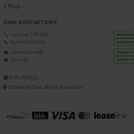
Pługi
DANE KONTAKTOWE
Lucyna 729 856 ...
pokaż nu
Sylwia 534 853 ...
pokaż nu
zamowienia@ ...
pokaż e-
biuro@ ...
pokaż e-
FHU AGROL
Oblekoń 156a, 28-133 Pacanów