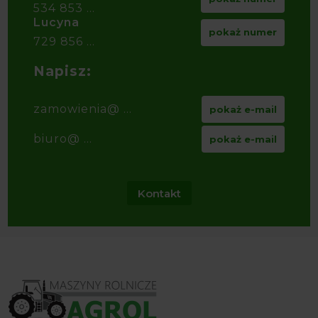
534 853 ...
Lucyna
pokaż numer
729 856 ...
Napisz:
zamowienia@ ...
pokaż e-mail
biuro@ ...
pokaż e-mail
Kontakt