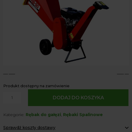
4
5
Produkt dostępny na zamówienie
ilość
DODAJ DO KOSZYKA
Rębak
Bębnowy
Kategorie:
Rębak do gałęzi
,
Rębaki Spalinowe
Spalinowy
RB-
Sprawdź koszty dostawy
50