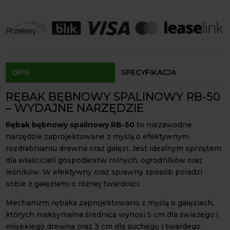
(6,5KM)
Paczkomaty Inpost:
od 12 zł
Remet
Kurier:
od 20 zł
Agrol transport:
200 zł
CNC
Agrol transport gabaryty:
ustalane indywidualnie
Odbiór osobisty:
Oblekoń 156a, 28-133 Pacanów
Dostępność form dostawy i ceny uzależniona od produktu.
OPIS
SPECYFIKACJA
RĘBAK BĘBNOWY SPALINOWY RB-50
– WYDAJNE NARZĘDZIE
Rębak bębnowy spalinowy RB-50
to niezawodne
narzędzie zaprojektowane z myślą o efektywnym
rozdrabnianiu drewna oraz gałęzi. Jest idealnym sprzętem
dla właścicieli gospodarstw rolnych, ogrodników oraz
leśników. W efektywny oraz sprawny sposób poradzi
sobie z gałęziami o różnej twardości.
Mechanizm rębaka zaprojektowano z myślą o gałęziach,
których maksymalna średnica wynosi 5 cm dla świeżego i
miękkiego drewna oraz 3 cm dla suchego i twardego