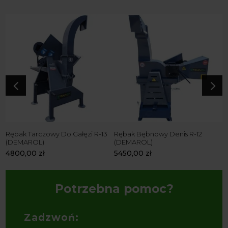
4
5
Rębak Tarczowy Do Gałęzi R-13
Rębak Bębnowy Denis R-12
R
(DEMAROL)
(DEMAROL)
4
4800,00
zł
5450,00
zł
Potrzebna pomoc?
Zadzwoń: