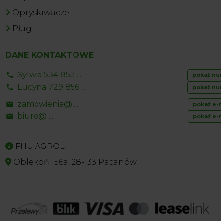
Opryskiwacze
Pługi
DANE KONTAKTOWE
Sylwia 534 853 ...
pokaż nu
Lucyna 729 856 ...
pokaż nu
zamowienia@ ...
pokaż e-
biuro@ ...
pokaż e-
FHU AGROL
Oblekoń 156a, 28-133 Pacanów