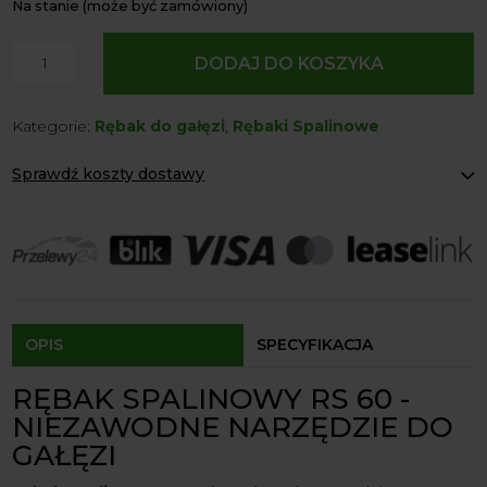
Na stanie (może być zamówiony)
ilość
DODAJ DO KOSZYKA
Rębak
Spalinowy
Kategorie:
Rębak do gałęzi
,
Rębaki Spalinowe
RS
60
Sprawdź koszty dostawy
(7KM)
Remet
Paczkomaty Inpost:
od 12 zł
CNC
Kurier:
od 20 zł
Agrol transport:
200 zł
Agrol transport gabaryty:
ustalane indywidualnie
Odbiór osobisty:
Oblekoń 156a, 28-133 Pacanów
Dostępność form dostawy i ceny uzależniona od produktu.
OPIS
SPECYFIKACJA
RĘBAK SPALINOWY RS 60 -
NIEZAWODNE NARZĘDZIE DO
GAŁĘZI