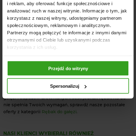
i reklam, aby oferować funkcje społecznościowe i
Średnica kół zębatych: 128 mm
analizować ruch w naszej witrynie. Informacje o tym, jak
Wykonanie noży tnących: Trudnościeralna stal o
korzystasz z naszej witryny, udostępniamy partnerom
podwyższonej twardości
społecznościowym, reklamowym i analitycznym.
Lej wsadowy: 500x500x990 mm
Partnerzy mogą połączyć te informacje z innymi danymi
Wymiary rębaka przy złożonym leju wsadowym:
otrzymanymi od Ciebie lub uzyskanymi podczas
800x600x1570 mm
korzystania z ich usług.
Pojemność zbiornika paliwa: 3,7 l
Silnik: Czterosuwowy, 7 KM
Przejdź do witryny
Długość ciętych gałęzi (4 noże): 7-12 cm
Zapraszamy do zakupu! Ten rębak spalinowy to trwałe i
Spersonalizuj
wydajne narzędzie, które jest przydatne przy przerobie
gałęzi i odpadów drewnianych. Jeśli jednak rębak RS 60
nie spełnia Twoich wymagań, sprawdź nasze pozostałe
oferty z kategorii
Rębak do gałęzi
.
NASI KLIENCI WYBIERALI RÓWNIEŻ