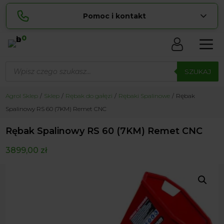
Pomoc i kontakt
0
Skontaktuj się z nami:
Wyszukiwarka
Sylwia
produktów
SZUKAJ
pokaż numer
534 853 ...
Lucyna
Agrol Sklep
Sklep
Rębak do gałęzi
Rębaki Spalinowe
Rębak
pokaż numer
729 856 ...
Spalinowy RS 60 (7KM) Remet CNC
zamowienia@ ...
pokaż e-mail
Rębak Spalinowy RS 60 (7KM) Remet CNC
biuro@ ...
pokaż e-mail
3899,00
zł
Biuro obsługi klienta czynne Pn-Sb: 8:00 – 20:00