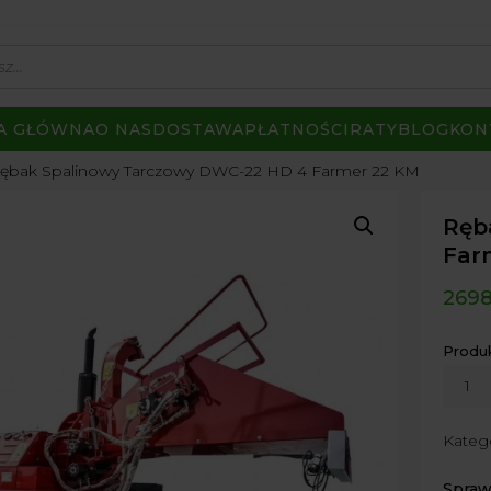
A GŁÓWNA
O NAS
DOSTAWA
PŁATNOŚCI
RATY
BLOG
KON
ębak Spalinowy Tarczowy DWC-22 HD 4 Farmer 22 KM
Ręb
Far
269
Produ
ilość
Rębak
Spali
Kateg
Tarcz
DWC-
Spraw