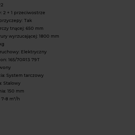
22
: 2 + 1 przeciwostrze
przyczepy: Tak
arczy tnącej: 650 mm
ury wyrzucającej: 1800 mm
kg
ruchowy: Elektryczny
on: 165/70R13 79T
rwony
cia: System tarczowy
: Stalowy
nia: 150 mm
 7-8 m³/h