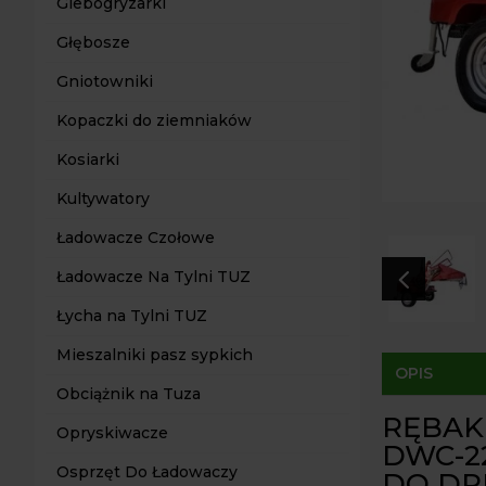
Glebogryzarki
Głębosze
Gniotowniki
Kopaczki do ziemniaków
Kosiarki
Kultywatory
Ładowacze Czołowe
4
Ładowacze Na Tylni TUZ
Łycha na Tylni TUZ
Mieszalniki pasz sypkich
OPIS
Obciążnik na Tuza
RĘBAK
Opryskiwacze
DWC-22
Osprzęt Do Ładowaczy
DO D