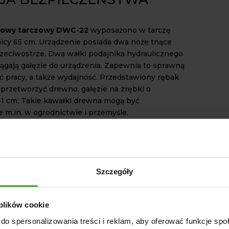
nowy tarczowy DWC-22
wyposażono w tarczę
nicy 65 cm. Urządzenie posiada dwa noże tnące
rzeciwostrze. Dwa wałki podajnika hydraulicznego
ągają gałęzie do urządzenia. Zapewnia to sprawną
ć pracy, a także wydajność. Przedstawiony rębak
 przetworzyć drewno, gałęzie na zrębki o
5-1 cm. Takie kawałki drewna mogą być
 m.in. w ogrodnictwie i przemyśle.
 jak największe bezpieczeństwo dla jego
, urządzenie posiada funkcję bezpieczeństwa
o do przodu, jak i wstecz, co minimalizuje ryzyko
Szczegóły
 do gałęzi jest połączony z przyczepką na kołach
atwia to transport urządzenia na i z miejsca
 plików cookie
 wyposażony jest również w hak na zaczep
możliwia łatwe podłączenie do pojazdów
do spersonalizowania treści i reklam, aby oferować funkcje sp