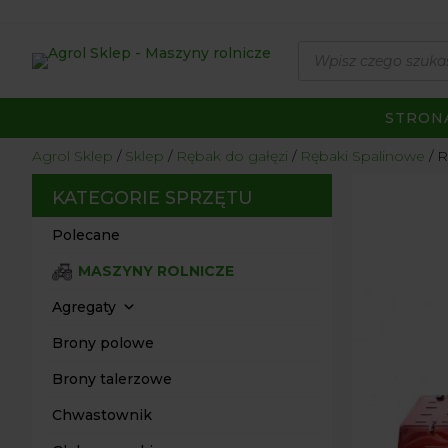
Wyszukiwarka
produktów
STRON
Agrol Sklep
Sklep
Rębak do gałęzi
Rębaki Spalinowe
R
KATEGORIE SPRZĘTU
Polecane
MASZYNY ROLNICZE
Agregaty
Brony polowe
Brony talerzowe
Chwastownik