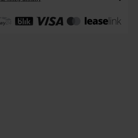
omaty Inpost:
od 12 zł
:
od 20 zł
 transport:
200 zł
r
 transport gabaryty:
ustalane indywidualnie
r osobisty:
Oblekoń 156a, 28-133 Pacanów
ność form dostawy i ceny uzależniona od produktu.