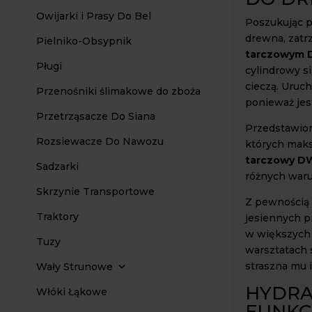
Owijarki i Prasy Do Bel
Poszukując p
drewna, zatr
Pielniko-Obsypnik
tarczowym 
Pługi
cylindrowy s
cieczą. Uruc
Przenośniki ślimakowe do zboża
ponieważ jes
Przetrząsacze Do Siana
Przedstawion
Rozsiewacze Do Nawozu
których maks
tarczowy D
Sadzarki
różnych war
Skrzynie Transportowe
Z pewnością 
Traktory
jesiennych p
w większych 
Tuzy
warsztatach s
straszna mu 
Wały Strunowe
HYDRA
Włóki Łąkowe
FUNKC