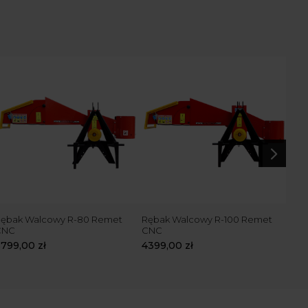
5
ębak Walcowy R-80 Remet
Rębak Walcowy R-100 Remet
Ręb
CNC
CNC
Rem
3799,00
zł
4399,00
zł
519