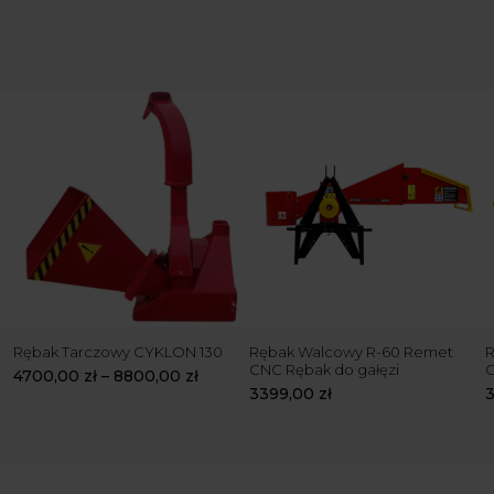
Rębak Tarczowy CYKLON 130
Rębak Walcowy R-60 Remet
R
CNC Rębak do gałęzi
4700,00
zł
–
8800,00
zł
3399,00
zł