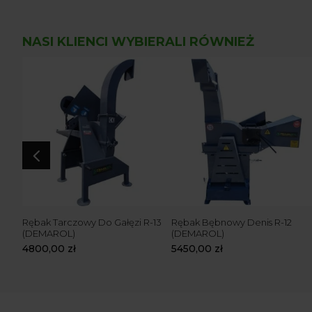
NASI KLIENCI WYBIERALI RÓWNIEŻ
4
KM)
Rębak Tarczowy Do Gałęzi R-13
Rębak Bębnowy Denis R-12
C
(DEMAROL)
(DEMAROL)
4800,00
zł
5450,00
zł