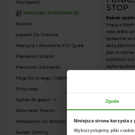
Wyciągarki
STOP
MASZYNY OGRODNICZE
Rębak spali
Koparki
tnącą o śred
oraz jedno p
Łuparki Do Drewna
sprawnie wci
dużą płynnoś
Maszyny I Akcesoria ATV Quad
jest w stanie
Piaskarko-Solarki
wielkości 0,
wykorzystane
Piwniczki-Ziemianki
Aby zapewnić
Pługi Do Śniegu / Odśnieżarki
użytkowników
Przyczepy
STOP. Zarówn
wypadków.
Rębak do gałęzi
Zgoda
Rozdrabniacz
Równiarki Terenu
szosowych. Uł
Niniejsza strona korzysta z
Mieszalniki Do Betonu
pracy. Rębak
kulowy, co u
Wykorzystujemy pliki cookie 
Świder Ziemny