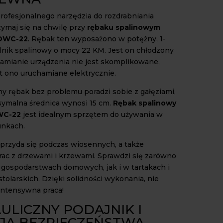
rofesjonalnego narzędzia do rozdrabniania
zymaj się na chwilę przy
rębaku spalinowym
DWC-22
. Rębak ten wyposażono w potężny, 1-
ilnik spalinowy o mocy 22 KM. Jest on chłodzony
hamianie urządzenia nie jest skomplikowane,
t ono uruchamiane elektrycznie.
y rębak bez problemu poradzi sobie z gałęziami,
ymalna średnica wynosi 15 cm.
Rębak spalinowy
WC-22
jest idealnym sprzętem do używania w
unkach.
przyda się podczas wiosennych, a także
rac z drzewami i krzewami. Sprawdzi się zarówno
gospodarstwach domowych, jak i w tartakach i
tolarskich. Dzięki solidności wykonania, nie
intensywna praca!
ULICZNY PODAJNIK I
JA BEZPIECZEŃSTWA