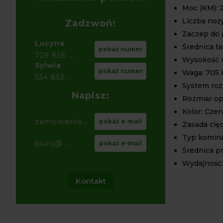
Moc (KM): 
Liczba noży
Zadzwoń:
Zaczep do 
Lucyna
Średnica t
pokaż numer
729 856 ...
Wysokość r
Sylwia
pokaż numer
Waga: 705 
534 853 ...
System roz
Napisz:
Rozmiar op
Kolor: Cze
zamowienia@ ...
pokaż e-mail
Zasada cię
Typ komina
biuro@ ...
pokaż e-mail
Średnica p
Wydajność:
Kontakt