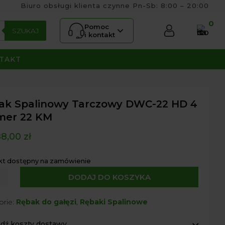
Biuro obsługi klienta czynne Pn-Sb: 8:00 – 20:00
0
Pomoc
SZUKAJ
i kontakt
TAKT
ak Spalinowy Tarczowy DWC-22 HD 4
mer 22 KM
88,00
zł
kt dostępny na zamówienie
DODAJ DO KOSZYKA
nowy
orie:
Rębak do gałęzi
,
Rębaki Spalinowe
owy
dź koszty dostawy