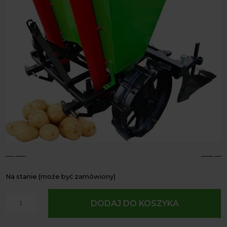
4
5
Na stanie (może być zamówiony)
ilość
DODAJ DO KOSZYKA
Dwurzędowa
Sadzarka