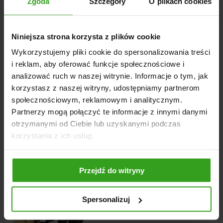
Zgoda
Szczegóły
O plikach cookies
Zmienne odległości sadzenia w rzędzie: 29 cm, 32 cm, 35
cm;
Niniejsza strona korzysta z plików cookie
Regulowana głębokość sadzenia: od 10 cm do 15 cm;
Regulacja odległości sadzeniaków poprzez zmianę
Wykorzystujemy pliki cookie do spersonalizowania treści
i reklam, aby oferować funkcje społecznościowe i
średnicy kół jezdnych;
analizować ruch w naszej witrynie. Informacje o tym, jak
korzystasz z naszej witryny, udostępniamy partnerom
społecznościowym, reklamowym i analitycznym.
Partnerzy mogą połączyć te informacje z innymi danymi
NASI KLIENCI WYBIERALI RÓWNIEŻ
otrzymanymi od Ciebie lub uzyskanymi podczas
korzystania z ich usług.
Przejdź do witryny
4
5
Spersonalizuj