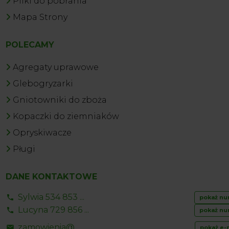
Pliki do pobrania
Mapa Strony
POLECAMY
Agregaty uprawowe
Glebogryzarki
Gniotowniki do zboża
Kopaczki do ziemniaków
Opryskiwacze
Pługi
DANE KONTAKTOWE
Sylwia 534 853 ...
pokaż nu
Lucyna 729 856 ...
pokaż nu
zamowienia@ ...
pokaż e-