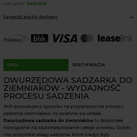
Kategorie:
Sadzarki
do
Ziemniaków
Sprawdź koszty dostawy
Paczkomaty Inpost:
od 12 zł
Kurier:
od 20 zł
Agrol transport:
200 zł
Agrol transport gabaryty:
ustalane indywidualnie
Odbiór osobisty:
Oblekoń 156a, 28-133 Pacanów
Dostępność form dostawy i ceny uzależniona od produktu.
OPIS
SPECYFIKACJA
DWURZĘDOWA SADZARKA DO
ZIEMNIAKÓW - WYDAJNOŚĆ
PROCESU SADZENIA
Jeśli poszukujesz sposobu na przyśpieszenie procesu
sadzenia ziemniaków, to świetnie się składa.
Dwurzędowa sadzarka do ziemniaków
to doskonałe
rozwiązanie na zautomatyzowanie całego procesu. Dzięki
niej wszystkie etapy sadzenia, które kiedyś były