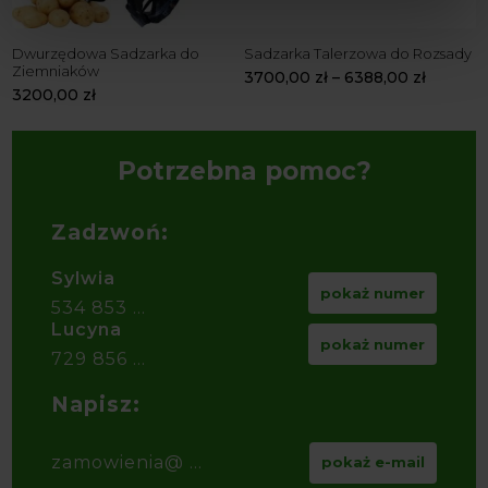
Dwurzędowa Sadzarka do
Sadzarka Talerzowa do Rozsady
J
Ziemniaków
Z
3700,00
zł
–
6388,00
zł
3200,00
zł
2
Potrzebna pomoc?
Zadzwoń:
Sylwia
pokaż numer
534 853 ...
Lucyna
pokaż numer
729 856 ...
Napisz:
zamowienia@ ...
pokaż e-mail