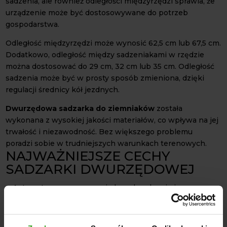
sadzenia, ale również odległości międzyrzędzi sprawia, że
urządzenie może być dostosowywane do potrzeb
gospodarstwa.
Odległość międzyrzędzi może wynosić 62,5 cm lub 67,5 cm.
Dodatkowo, odległość między sadzeniakami w rzędzie
można dostosować do 29 cm, 32 cm lub 35 cm. Odległość
sadzenia może być w prosty sposób zmieniona, dzięki
regulacji średnicy kół jezdnych.
Dwurzędowa sadzarka do ziemniaków
została
wykonana z wysokiej jakości materiałów, co wpływa na jej
trwałość i niezawodność. Bez większego problemu
poradzi sobie w trudniejszych warunkach terenowych.
NAJWAŻNIEJSZE CECHY
SADZARKI DWURZĘDOWEJ
Automatyczne wyorywanie bruzd, sadzenie i
obsypywanie ziemią;
Regulowana odległość międzyrzędzi: 62,5 cm lub 67,5
cm;