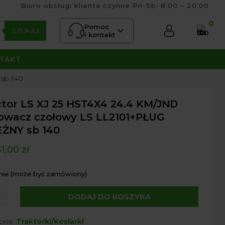
Biuro obsługi klienta czynne Pn-Sb: 8:00 – 20:00
0
Pomoc
SZUKAJ
i kontakt
TAKT
sb 140
ctor LS XJ 25 HST4X4 24.4 KM/JND
owacz czołowy LS LL2101+PŁUG
EŻNY sb 140
51,00
zł
nie (może być zamówiony)
DODAJ DO KOSZYKA
r
orie:
Traktorki/Kosiarki