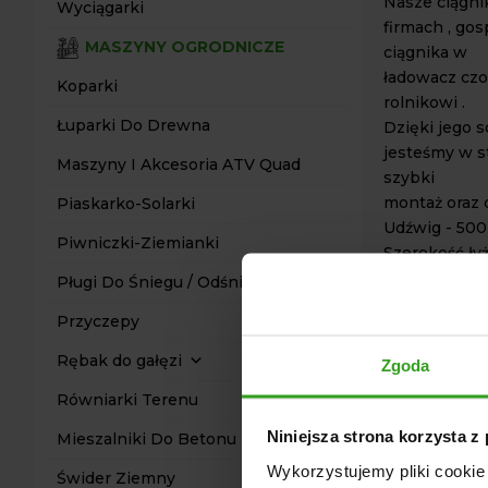
Nasze ciągni
Wyciągarki
firmach , go
MASZYNY OGRODNICZE
ciągnika w
ładowacz czo
Koparki
rolnikowi .
Łuparki Do Drewna
Dzięki jego s
jesteśmy w st
Maszyny I Akcesoria ATV Quad
szybki
montaż oraz 
Piaskarko-Solarki
Udźwig - 500
Piwniczki-Ziemianki
Szerokość ły
Maksymalna 
Pługi Do Śniegu / Odśnieżarki
w pozycji po
Przyczepy
Pojemność łyż
Okres zimowy
Rębak do gałęzi
Zgoda
naszego ciąg
Równiarki Terenu
przeznaczony
działający ju
Niniejsza strona korzysta z
Mieszalniki Do Betonu
Dolna ruchom
Wykorzystujemy pliki cookie 
samego urząd
Świder Ziemny