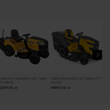
5
raktorek / Kosiarka Cub Cadet
Traktor/Kosiarka Cub Cadet XT1
Trak
T 2 NR 92
OR 106
2 PR
12597,00
zł
18997,00
zł
229