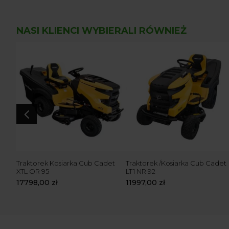
NASI KLIENCI WYBIERALI RÓWNIEŻ
4
 LR 2
Traktorek Kosiarka Cub Cadet
Traktorek /Kosiarka Cub Cadet
XTL OR 95
LT1 NR 92
17798,00
zł
11997,00
zł