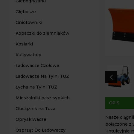
Glebogryzarki
Głębosze
Gniotowniki
Kopaczki do ziemniaków
Kosiarki
Kultywatory
Ładowacze Czołowe
4
Ładowacze Na Tylni TUZ
Łycha na Tylni TUZ
Mieszalniki pasz sypkich
OPIS
Obciążnik na Tuza
Nasze ciągni
Opryskiwacze
połączone z 
Osprzęt Do Ładowaczy
-intuicyjnie 