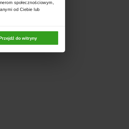
artnerom społecznościowym,
anymi od Ciebie lub
Przejdź do witryny