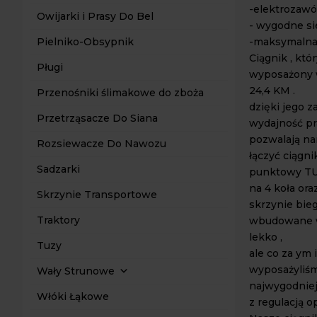
-elektrozawó
Owijarki i Prasy Do Bel
- wygodne si
-maksymalna 
Pielniko-Obsypnik
Ciągnik , kt
Pługi
wyposażony w
24,4 KM .
Przenośniki ślimakowe do zboża
dzięki jego 
Przetrząsacze Do Siana
wydajność pr
pozwalają n
Rozsiewacze Do Nawozu
łączyć ciągn
Sadzarki
punktowy TUZ
na 4 koła or
Skrzynie Transportowe
skrzynie bie
Traktory
wbudowane w
lekko ,
Tuzy
ale co za ym
wyposażyliśm
Wały Strunowe
najwygodniej
Włóki Łąkowe
z regulacją o