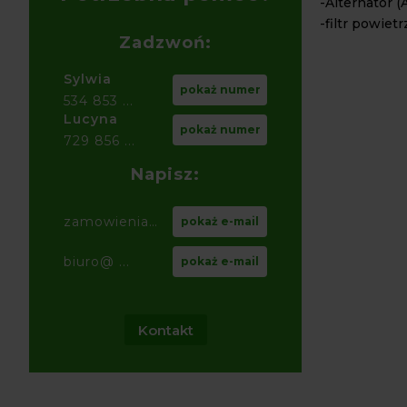
-Alternator 
-filtr powietr
Zadzwoń:
Sylwia
pokaż numer
534 853 ...
Lucyna
pokaż numer
729 856 ...
Napisz:
zamowienia@ ...
pokaż e-mail
biuro@ ...
pokaż e-mail
Kontakt