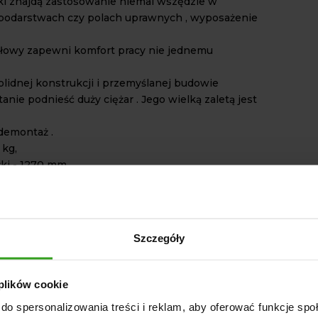
ki znajdą zastosowanie niemal wszędzie w
spodarstwach czy polach uprawnych , wyposażenie
łowy zapewni komfort pracy nie jednemu
olidnej konstrukcji i przemyślanej budowie
anie podnieść duży ciężar . Jego wielką zaletą jest
demontaż .
 kg,
żki - 1270 mm,
wysokość podnoszenia - 2132 mm, 1945 mm (łyżka
ziomej), 1585 mm (łyżka maksymalnie opuszczona),
ki: 0,19 m3.
 również pozwala na wykorzystanie w pełni
Szczegóły
nika ,łącząc go z pługim śnieżnym,
m do mini traktorków . Jest to pług hydrauliczny
ż przy mocy 12 KM
 plików cookie
a część pługu dla bezpieczeństwa pracy i
do spersonalizowania treści i reklam, aby oferować funkcje sp
zenia jest wyposażona w amortyzację.