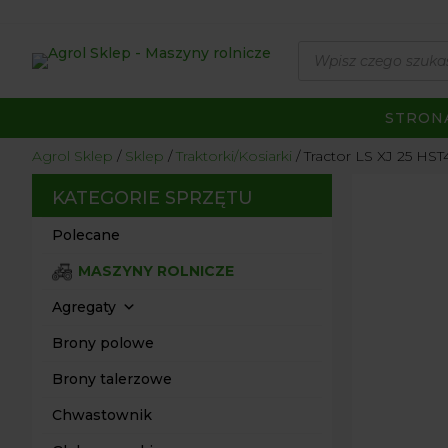
Wyszukiwarka
produktów
STRON
Agrol Sklep
Sklep
Traktorki/Kosiarki
Tractor LS XJ 25 H
KATEGORIE SPRZĘTU
Polecane
MASZYNY ROLNICZE
Agregaty
Brony polowe
Brony talerzowe
Chwastownik