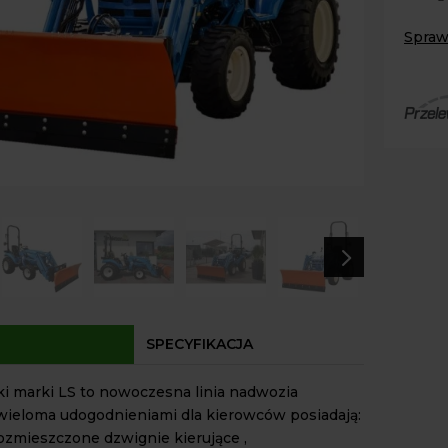
XJ
25
Spraw
HST4X
Paczk
24.4
Kurier
KM/J
Agrol
Ładow
Agrol
czoło
Odbió
LS
Dostęp
LL210
SNIE
sb
5
140
SPECYFIKACJA
ki marki LS to nowoczesna linia nadwozia
wieloma udogodnieniami dla kierowców posiadają:
rozmieszczone dzwignie kierujące ,