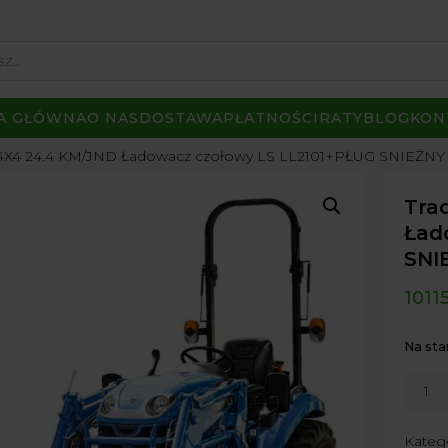
A GŁÓWNA
O NAS
DOSTAWA
PŁATNOŚCI
RATY
BLOG
KON
ST4X4 24.4 KM/JND Ładowacz czołowy LS LL2101+PŁUG SNIEŻNY 
Tra
Ład
SNI
1011
Na sta
ilość
Tracto
LS
Kateg