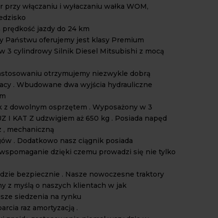
r przy włączaniu i wyłaczaniu wałka WOM,
edzisko
prędkość jazdy do 24 km
óry Państwu oferujemy jest klasy Premium
 3 cylindrowy Silnik Diesel Mitsubishi z mocą
zastosowaniu otrzymujemy niezwykle dobrą
acy . Wbudowane dwa wyjścia hydrauliczne
am
ik z dowolnym osprzętem . Wyposażony w 3
 I KAT Z udzwigiem aż 650 kg . Posiada napęd
az , mechaniczną
gów . Dodatkowo nasz ciągnik posiada
spomaganie dzięki czemu prowadzi się nie tylko
 idzie bezpiecznie . Nasze nowoczesne traktory
y z myślą o naszych klientach w jak
sze siedzenia na rynku
parcia raz amortyzacją .