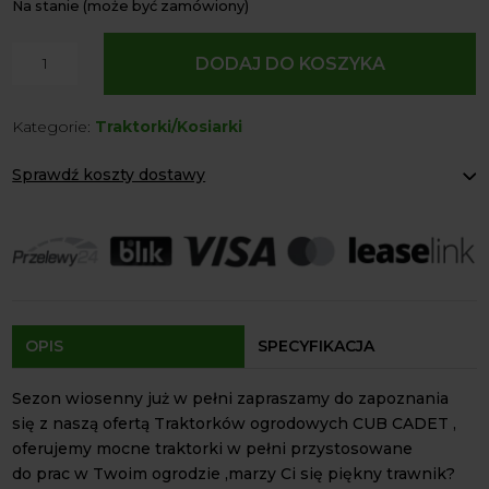
Na stanie (może być zamówiony)
ilość
DODAJ DO KOSZYKA
Traktorek
Kosiarka
Kategorie:
Traktorki/Kosiarki
Cub
Cadet
Sprawdź koszty dostawy
XT2
PR
Paczkomaty Inpost:
od 12 zł
106
Kurier:
od 20 zł
Agrol transport:
200 zł
Agrol transport gabaryty:
ustalane indywidualnie
Odbiór osobisty:
Oblekoń 156a, 28-133 Pacanów
Dostępność form dostawy i ceny uzależniona od produktu.
OPIS
SPECYFIKACJA
Sezon wiosenny już w pełni zapraszamy do zapoznania
się z naszą ofertą Traktorków ogrodowych CUB CADET ,
oferujemy mocne traktorki w pełni przystosowane
do prac w Twoim ogrodzie ,marzy Ci się piękny trawnik?