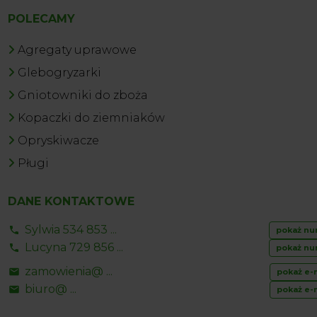
POLECAMY
Agregaty uprawowe
Glebogryzarki
Gniotowniki do zboża
Kopaczki do ziemniaków
Opryskiwacze
Pługi
DANE KONTAKTOWE
Sylwia 534 853 ...
pokaż nu
Lucyna 729 856 ...
pokaż nu
zamowienia@ ...
pokaż e-
biuro@ ...
pokaż e-