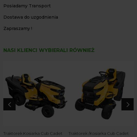
Posiadamy Transport
Dostawa do uzgodnienia
Zapraszamy !
NASI KLIENCI WYBIERALI RÓWNIEŻ
T
X
2
4
5
Traktorek Kosiarka Cub Cadet
Traktorek /Kosiarka Cub Cadet