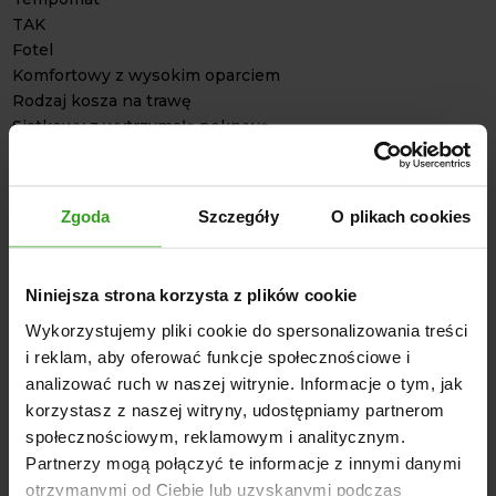
TAK
Fotel
Komfortowy z wysokim oparciem
Rodzaj kosza na trawę
Siatkowy z wytrzymałą pokrywą
Kierownica
Ergonomiczna z miękkim uchwytem
Opróżnianie kosza
Zgoda
Szczegóły
O plikach cookies
Manualne
Wyposażenie
Deflektor pokosu (opcja)
Niniejsza strona korzysta z plików cookie
Oświetlenie LED
Uchwyt na kubek
Wykorzystujemy pliki cookie do spersonalizowania treści
Zaczep
i reklam, aby oferować funkcje społecznościowe i
Zderzak
analizować ruch w naszej witrynie. Informacje o tym, jak
Wymiary (mm)
korzystasz z naszej witryny, udostępniamy partnerom
2500 / 1100 / 1180
społecznościowym, reklamowym i analitycznym.
Rozmiar kół przód / tył
Partnerzy mogą połączyć te informacje z innymi danymi
15 x 6.00" / 18 x 8.50"
otrzymanymi od Ciebie lub uzyskanymi podczas