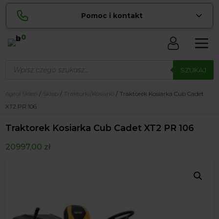
Pomoc i kontakt
0
Skontaktuj się z nami:
Wyszukiwarka
Sylwia
produktów
SZUKAJ
pokaż numer
534 853 ...
Lucyna
Agrol Sklep
Sklep
Traktorki/Kosiarki
Traktorek Kosiarka Cub Cadet
pokaż numer
729 856 ...
XT2 PR 106
zamowienia@ ...
pokaż e-mail
Traktorek Kosiarka Cub Cadet XT2 PR 106
biuro@ ...
pokaż e-mail
20997,00
zł
Biuro obsługi klienta czynne Pn-Sb: 8:00 – 20:00