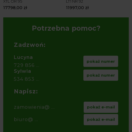
XTL OR 95
LT1 NR 92
17798,00
zł
11997,00
zł
Potrzebna pomoc?
Zadzwoń:
Lucyna
pokaż numer
729 856 ...
Sylwia
pokaż numer
534 853 ...
Napisz:
zamowienia@ ...
pokaż e-mail
biuro@ ...
pokaż e-mail