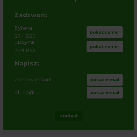
Zadzwoń:
Sylwia
pokaż numer
534 853 ...
Lucyna
pokaż numer
729 856 ...
Napisz:
zamowienia@ ...
pokaż e-mail
biuro@ ...
pokaż e-mail
Kontakt