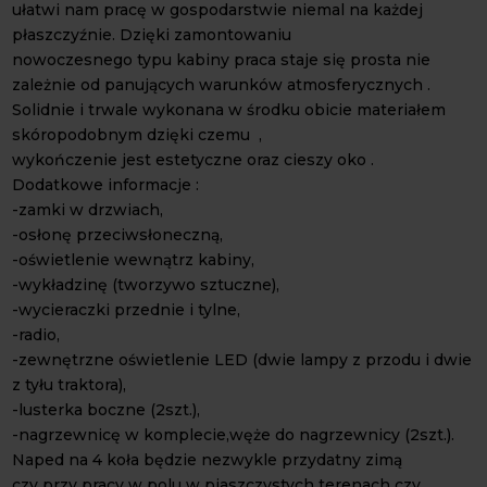
ułatwi nam pracę w gospodarstwie niemal na każdej
płaszczyźnie. Dzięki zamontowaniu
nowoczesnego typu kabiny praca staje się prosta nie
zależnie od panujących warunków atmosferycznych .
Solidnie i trwale wykonana w środku obicie materiałem
skóropodobnym dzięki czemu ,
wykończenie jest estetyczne oraz cieszy oko .
Dodatkowe informacje :
-zamki w drzwiach,
-osłonę przeciwsłoneczną,
-oświetlenie wewnątrz kabiny,
-wykładzinę (tworzywo sztuczne),
-wycieraczki przednie i tylne,
-radio,
-zewnętrzne oświetlenie LED (dwie lampy z przodu i dwie
z tyłu traktora),
-lusterka boczne (2szt.),
-nagrzewnicę w komplecie,węże do nagrzewnicy (2szt.).
Naped na 4 koła będzie nezwykle przydatny zimą
czy przy pracy w polu w piaszczystych terenach czy