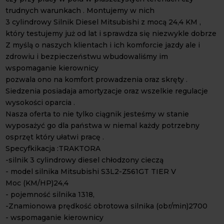
trudnych warunkach . Montujemy w nich
3 cylindrowy Silnik Diesel Mitsubishi z mocą 24,4 KM ,
który testujemy już od lat i sprawdza się niezwykle dobrze
Z myślą o naszych klientach i ich komforcie jazdy ale i
zdrowiu i bezpieczeństwu wbudowaliśmy im
wspomaganie kierownicy
pozwala ono na komfort prowadzenia oraz skręty .
Siedzenia posiadaja amortyzacje oraz wszelkie regulacje
wysokości oparcia .
Nasza oferta to nie tylko ciągnik jesteśmy w stanie
wyposażyć go dla państwa w niemal każdy potrzebny
osprzęt który ułatwi pracę .
Specyfkikacja :TRAKTORA
-silnik 3 cylindrowy diesel chłodzony cieczą
- model silnika Mitsubishi S3L2-Z561GT TIER V
Moc (KM/HP)24,4
- pojemność silnika 1318,
-Znamionowa prędkość obrotowa silnika (obr/min)2700
- wspomaganie kierownicy