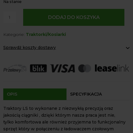
Na stanie
ilość
DODAJ DO KOSZYKA
Tractor
LS
Kategorie:
Traktorki/Kosiarki
XJ
25
Sprawdź koszty dostawy
MEC
4X4
Paczkomaty Inpost:
od 12 zł
24.4
Kurier:
od 20 zł
Agrol transport:
200 zł
KM/CAB
Agrol transport gabaryty:
ustalane indywidualnie
Odbiór osobisty:
Oblekoń 156a, 28-133 Pacanów
Dostępność form dostawy i ceny uzależniona od produktu.
OPIS
SPECYFIKACJA
Traktory LS to wykonane z niezwykłą precyzją oraz
jakością ciągniki , dzięki którym nasza praca jest nie,
tylko komfortowa ale również przyjemna to funkcjonalny
sprzęt który w połączeniu z ładowaczem czołowym