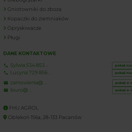
Gniotowniki do zboża
Kopaczki do ziemniaków
Opryskiwacze
Pługi
DANE KONTAKTOWE
Sylwia 534 853 ...
pokaż nu
Lucyna 729 856 ...
pokaż nu
zamowienia@ ...
pokaż e-
biuro@ ...
pokaż e-
FHU AGROL
Oblekoń 156a, 28-133 Pacanów