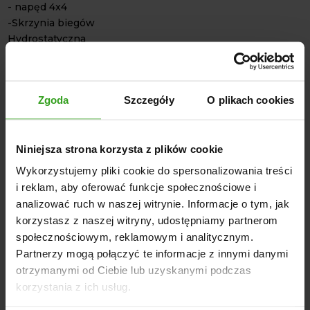
- napęd 4x4
-Skrzynia biegów
Hydrostatyczna
Liczba zakresów przełożeń przód/tył 2x2
-Niezależny WOM/PTO z mokrym sprzęgłem włączany
pokrętłem
Zgoda
Szczegóły
O plikach cookies
PTO (międzyosiowy)200 obr/min
-Typ opon Industrialne
-Wyjścia hydrauliczne (szt (EA) / liczba sekcji) 2/1 (z przodu
Niniejsza strona korzysta z plików cookie
)
2 / 1 (z przodu)
Wykorzystujemy pliki cookie do spersonalizowania treści
-Rozmiar opon przód / tył
i reklam, aby oferować funkcje społecznościowe i
23x8.50-12 / 305/70-16.5
analizować ruch w naszej witrynie. Informacje o tym, jak
-Maksymalny kąt obrotu przedniego koła ( ° )
korzystasz z naszej witryny, udostępniamy partnerom
+ / - 47
społecznościowym, reklamowym i analitycznym.
-Alternator (Amp) 50a
Partnerzy mogą połączyć te informacje z innymi danymi
-Filtr powietrza
otrzymanymi od Ciebie lub uzyskanymi podczas
-Suchy wymienny element
korzystania z ich usług.
Zapraszam do kontaktu z naszym Biurem