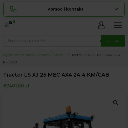
Pomoc i kontakt
0
Skontaktuj się z nami:
Wyszukiwarka
Lucyna
produktów
SZUKAJ
pokaż numer
729 856 ...
Sylwia
Agrol Sklep
Sklep
Traktorki/Kosiarki
Tractor LS XJ 25 MEC 4X4 24.4
pokaż numer
534 853 ...
KM/CAB
zamowienia@ ...
pokaż e-mail
Tractor LS XJ 25 MEC 4X4 24.4 KM/CAB
biuro@ ...
pokaż e-mail
87401,00
zł
Biuro obsługi klienta czynne Pn-Sb: 8:00 – 20:00