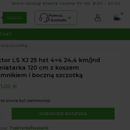
Biuro obsługi klienta czynne Pn-Sb: 8:00 – 20:00
0
Pomoc
SZUKAJ
i kontakt
TAKT
czną szczotką
tor LS XJ 25 hst 4×4 24,4 km/jnd
miatarka 120 cm z koszem
emnikiem i boczną szczotką
1,00
zł
nie (może być zamówiony)
DODAJ DO KOSZYKA
r
orie:
Traktorki/Kosiarki