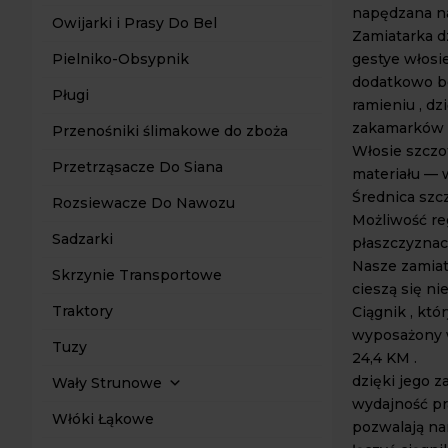
napędzana n
Owijarki i Prasy Do Bel
Zamiatarka d
gestye włosi
Pielniko-Obsypnik
dodatkowo b
Pługi
ramieniu , dz
zakamarków 
Przenośniki ślimakowe do zboża
Włosie szczo
Przetrząsacze Do Siana
materiału — 
Średnica szc
Rozsiewacze Do Nawozu
Możliwość re
Sadzarki
płaszczyznac
Nasze zamiata
Skrzynie Transportowe
cieszą się ni
Traktory
Ciągnik , kt
wyposażony w
Tuzy
24,4 KM .
dzięki jego 
Wały Strunowe
wydajność pr
Włóki Łąkowe
pozwalają n