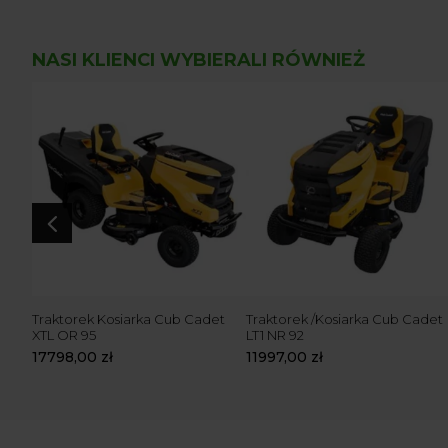
NASI KLIENCI WYBIERALI RÓWNIEŻ
4
 LR 2
Traktorek Kosiarka Cub Cadet
Traktorek /Kosiarka Cub Cadet
XTL OR 95
LT1 NR 92
17798,00
zł
11997,00
zł