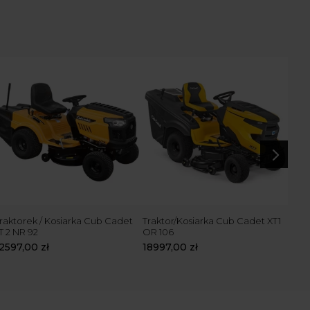
5
raktorek / Kosiarka Cub Cadet
Traktor/Kosiarka Cub Cadet XT1
Trak
T 2 NR 92
OR 106
2 PR
12597,00
zł
18997,00
zł
229