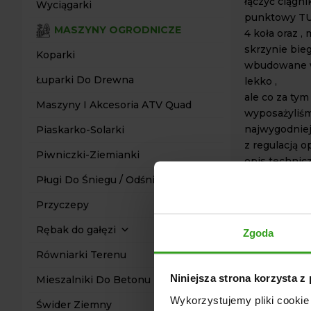
łączyć ciągn
Wyciągarki
punktowy TUZ
MASZYNY OGRODNICZE
4 koła oraz 
skrzynie bie
Koparki
wbudowane w
Łuparki Do Drewna
lekko ,
ale co za ty
Maszyny I Akcesoria ATV Quad
wyposażyliśm
najwygodniej
Piaskarko-Solarki
z regulacją o
Piwniczki-Ziemianki
opis technic
-silnik 3 cyl
Pługi Do Śniegu / Odśnieżarki
- model siln
Przyczepy
Moc (KM/HP)
- pojemność s
Rębak do gałęzi
Zgoda
-Znamionowa 
Równiarki Terenu
- wspomagan
- napęd 4x4
Niniejsza strona korzysta z
Mieszalniki Do Betonu
-Skrzynia bi
Wykorzystujemy pliki cookie 
Hydrostatyc
Świder Ziemny