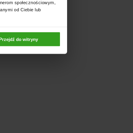
artnerom społecznościowym,
anymi od Ciebie lub
Przejdź do witryny