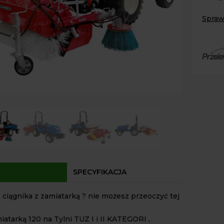
XJ
25
Spraw
hst
Paczk
4x4
Kurier
24,4
Agrol
km/jn
Agrol
+zami
Odbió
120
Dostęp
cm
z
kosz
pojem
i
boczn
szczot
SPECYFIKACJA
 ciągnika z zamiatarką ? nie możesz przeoczyć tej
iatarką 120 na Tylni TUZ I i II KATEGORI ,