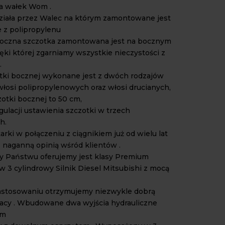
a wałek Wom .
ziała przez Walec na którym zamontowane jest
e z polipropylenu
oczna szczotka zamontowana jest na bocznym
ięki której zgarniamy wszystkie nieczystości z
.
tki bocznej wykonane jest z dwóch rodzajów
włosi polipropylenowych oraz włosi drucianych,
zotki bocznej to 50 cm,
gulacji ustawienia szczotki w trzech
h.
rki w połączeniu z ciągnikiem już od wielu lat
e naganną opinią wśród klientów .
óry Państwu oferujemy jest klasy Premium
 3 cylindrowy Silnik Diesel Mitsubishi z mocą
zastosowaniu otrzymujemy niezwykle dobrą
acy . Wbudowane dwa wyjścia hydrauliczne
am