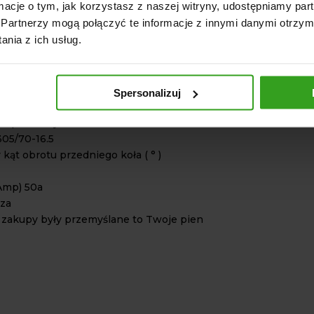
ormacje o tym, jak korzystasz z naszej witryny, udostępniamy p
sów przełożeń przód/tył 2x2
Partnerzy mogą połączyć te informacje z innymi danymi otrzym
 WOM/PTO z mokrym sprzęgłem włączany
nia z ich usług.
osiowy)200 obr/min
dustrialne
uliczne (szt (EA) / liczba sekcji) 2/1 (z przodu )
Spersonalizuj
u)
 przód / tył
305/70-16.5
kąt obrotu przedniego koła ( ° )
(Amp) 50a
rza
 zakupy były przemyślane to Twoje pien