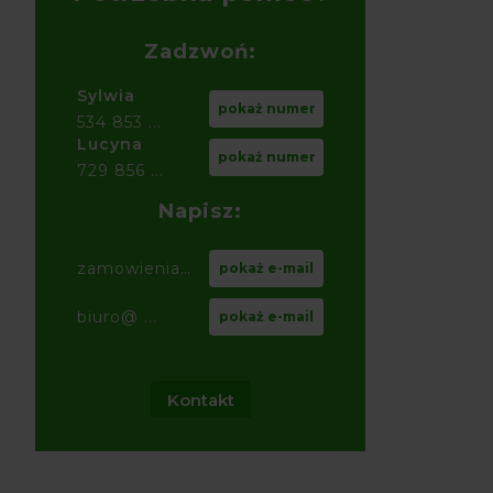
Zadzwoń:
Sylwia
pokaż numer
534 853 ...
Lucyna
pokaż numer
729 856 ...
Napisz:
zamowienia@ ...
pokaż e-mail
biuro@ ...
pokaż e-mail
Kontakt