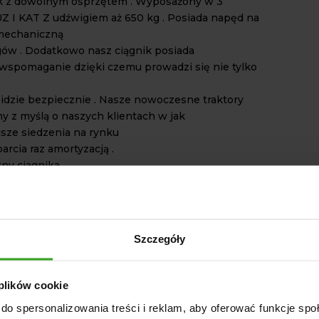
ik z dowolnym osprzętem . Wyposażony w 3
 I KAT Z udźwigiem aż 650 kg . Posiada napęd na
, mechaniczną
gów . Dodatkowo nasz ciągnik posiada
spomaganie dzięki czemu prowadzi się nie tylko
m idzie bezpiecznie . Nasze nowoczesne traktory
y z myślą o naszych klientach w jak
sze siedzenia na rynku
parcia raz amortyzacją .
zny ciagnika
indrowy diesel chłodzony cieczą
ika Mitsubishi S3L2-Z561GT TIER V
24,4
ilnika 1318,
Szczegóły
prędkość obrotowa silnika (obr/min)2700
ie kierownicy
 plików cookie
egów
do spersonalizowania treści i reklam, aby oferować funkcje sp
zna