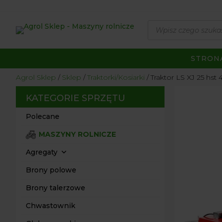
Wyszukiwarka
produktów
STRON
Agrol Sklep
Sklep
Traktorki/Kosiarki
Traktor LS XJ 25 hs
KATEGORIE SPRZĘTU
Polecane
MASZYNY ROLNICZE
Agregaty
Brony polowe
Brony talerzowe
Chwastownik