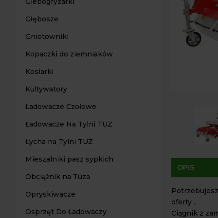
Glebogryzarki
Głębosze
Gniotowniki
Kopaczki do ziemniaków
Kosiarki
Kultywatory
Ładowacze Czołowe
Ładowacze Na Tylni TUZ
Łycha na Tylni TUZ
Mieszalniki pasz sypkich
OPIS
Obciążnik na Tuza
Potrzebujesz
Opryskiwacze
oferty .
Osprzęt Do Ładowaczy
Ciągnik z zam