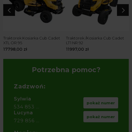
4
5
Traktorek Kosiarka Cub Cadet
Traktorek /Kosiarka Cub Cadet
T
XTL OR 95
LT1 NR 92
X
17798,00
zł
11997,00
zł
2
Potrzebna pomoc?
Zadzwoń:
Sylwia
pokaż numer
534 853 ...
Lucyna
pokaż numer
729 856 ...