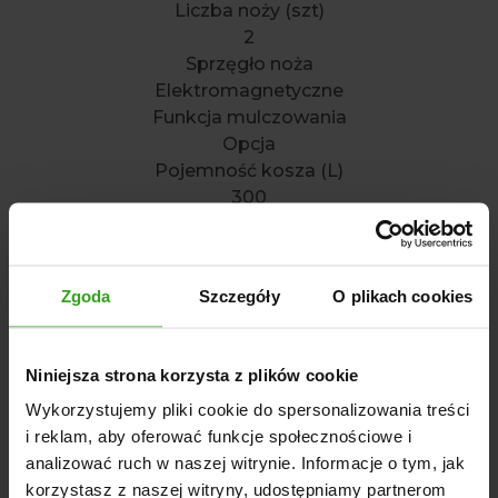
Liczba noży (szt)
2
Sprzęgło noża
Elektromagnetyczne
Funkcja mulczowania
Opcja
Pojemność kosza (L)
300
Skrzynia biegów
Hydrostatyczna
Tempomat
Zgoda
Szczegóły
O plikach cookies
NIE
Fotel
Regulowany
Niniejsza strona korzysta z plików cookie
Zaczep do przyczepy
Wykorzystujemy pliki cookie do spersonalizowania treści
Opcja
i reklam, aby oferować funkcje społecznościowe i
Wyposażenie
analizować ruch w naszej witrynie. Informacje o tym, jak
Oświetlenie LED
korzystasz z naszej witryny, udostępniamy partnerom
Zderzak (opcja)