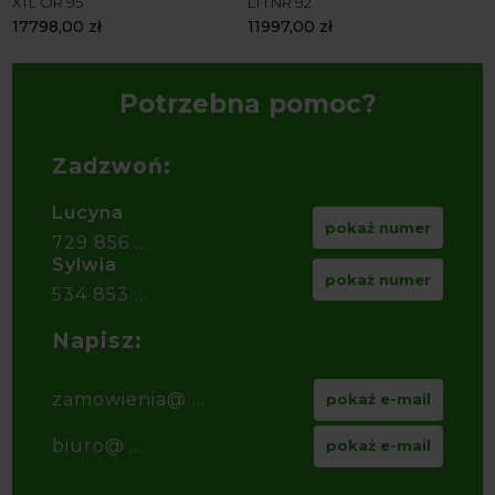
XTL OR 95
LT1 NR 92
17798,00
zł
11997,00
zł
Potrzebna pomoc?
Zadzwoń:
Lucyna
pokaż numer
729 856 ...
Sylwia
pokaż numer
534 853 ...
Napisz:
zamowienia@ ...
pokaż e-mail
biuro@ ...
pokaż e-mail