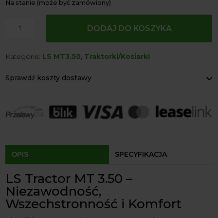
Na stanie (może być zamówiony)
ilość
DODAJ DO KOSZYKA
Tractor
LS
Kategorie:
LS MT3.50
,
Traktorki/Kosiarki
MT
3,50
Sprawdź koszty dostawy
HST
4X4
Paczkomaty Inpost:
od 12 zł
47
Kurier:
od 20 zł
Agrol transport:
200 zł
KM
Agrol transport gabaryty:
ustalane indywidualnie
Odbiór osobisty:
Oblekoń 156a, 28-133 Pacanów
Dostępność form dostawy i ceny uzależniona od produktu.
OPIS
SPECYFIKACJA
LS Tractor MT 3.50 –
Niezawodność,
Wszechstronność i Komfort