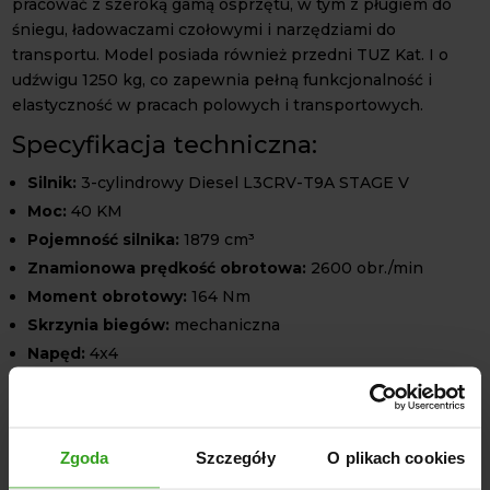
pracować z szeroką gamą osprzętu, w tym z pługiem do
śniegu, ładowaczami czołowymi i narzędziami do
transportu. Model posiada również przedni TUZ Kat. I o
udźwigu 1250 kg, co zapewnia pełną funkcjonalność i
elastyczność w pracach polowych i transportowych.
Specyfikacja techniczna:
Silnik:
3-cylindrowy Diesel L3CRV-T9A STAGE V
Moc:
40 KM
Pojemność silnika:
1879 cm³
Znamionowa prędkość obrotowa:
2600 obr./min
Moment obrotowy:
164 Nm
Skrzynia biegów:
mechaniczna
Napęd:
4x4
Przedni TUZ Kat. I:
udźwig 1250 kg
Rozstaw kół przód:
1244~1444 mm
Rozstaw kół tył:
1140~1306 mm
Zgoda
Szczegóły
O plikach cookies
Szerokość całkowita z oponami:
1600 mm