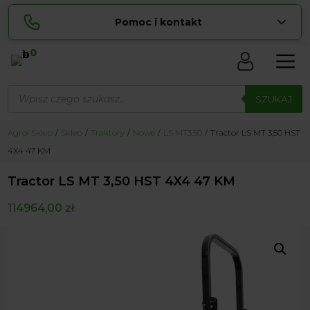
Pomoc i kontakt
0
Skontaktuj się z nami:
Wyszukiwarka
Sylwia
produktów
SZUKAJ
pokaż numer
534 853 ...
Lucyna
Agrol Sklep
Sklep
Traktory
Nowe
LS MT3.50
Tractor LS MT 3,50 HST
pokaż numer
729 856 ...
4X4 47 KM
zamowienia@ ...
pokaż e-mail
Tractor LS MT 3,50 HST 4X4 47 KM
biuro@ ...
pokaż e-mail
114964,00
zł
Biuro obsługi klienta czynne Pn-Sb: 8:00 – 20:00