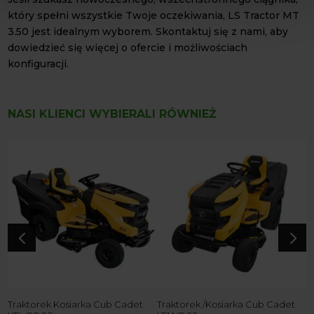
który spełni wszystkie Twoje oczekiwania, LS Tractor MT
3.50 jest idealnym wyborem. Skontaktuj się z nami, aby
dowiedzieć się więcej o ofercie i możliwościach
konfiguracji.
NASI KLIENCI WYBIERALI RÓWNIEŻ
T
X
2
4
5
Traktorek Kosiarka Cub Cadet
Traktorek /Kosiarka Cub Cadet