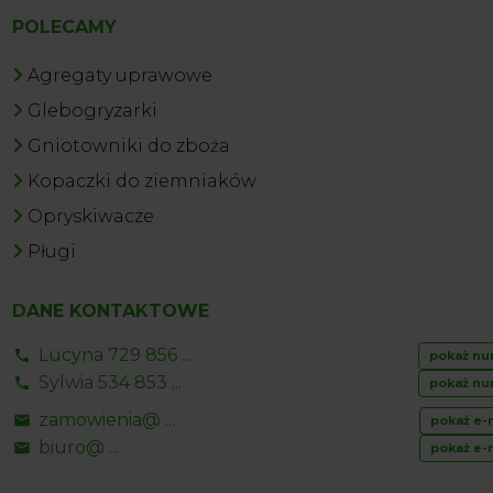
POLECAMY
Agregaty uprawowe
Glebogryzarki
Gniotowniki do zboża
Kopaczki do ziemniaków
Opryskiwacze
Pługi
DANE KONTAKTOWE
Lucyna 729 856 ...
pokaż nu
Sylwia 534 853 ...
pokaż nu
zamowienia@ ...
pokaż e-
biuro@ ...
pokaż e-