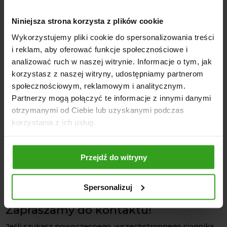
Rozstaw osi:
1858 mm
Ciśnienie układu hydraulicznego:
17.5 MPa (2538 psi)
Niniejsza strona korzysta z plików cookie
Liczba obrotów kierownicy:
3,7 w prawo / 3,7 w lewo
Wykorzystujemy pliki cookie do spersonalizowania treści
i reklam, aby oferować funkcje społecznościowe i
Dlaczego warto wybrać LS Tractor MT
3.50?
analizować ruch w naszej witrynie. Informacje o tym, jak
korzystasz z naszej witryny, udostępniamy partnerom
Niezawodność
– wytrzymała konstrukcja i nowoczesne
społecznościowym, reklamowym i analitycznym.
rozwiązania techniczne zapewniają długowieczność
Partnerzy mogą połączyć te informacje z innymi danymi
maszyny.
otrzymanymi od Ciebie lub uzyskanymi podczas
Wszechstronność
– możliwość pracy z szeroką gamą
korzystania z ich usług.
osprzętu, dzięki czemu ciągnik dostosowuje się do
różnych warunków pracy.
Przejdź do witryny
Komfort pracy
– ergonomiczna kabina wyposażona w
klimatyzację, ogrzewanie i system audio sprawia, że praca
staje się przyjemniejsza i bardziej wydajna.
Spersonalizuj
Zapraszamy do kontaktu!
Jeśli szukasz nowoczesnego, wszechstronnego ciągnika,