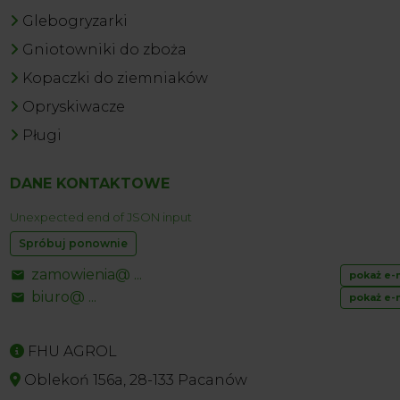
Glebogryzarki
Gniotowniki do zboża
Kopaczki do ziemniaków
Opryskiwacze
Pługi
DANE KONTAKTOWE
Unexpected end of JSON input
Spróbuj ponownie
zamowienia@ ...
pokaż e-
biuro@ ...
pokaż e-
FHU AGROL
Oblekoń 156a, 28-133 Pacanów