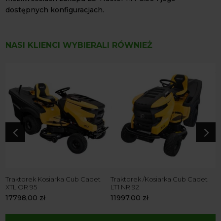
dostępnych konfiguracjach.
NASI KLIENCI WYBIERALI RÓWNIEŻ
T
X
2
4
5
Traktorek Kosiarka Cub Cadet
Traktorek /Kosiarka Cub Cadet
XTL OR 95
LT1 NR 92
17798,00
zł
11997,00
zł