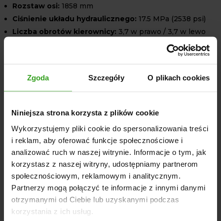
Rozstaw osi:
1858 mm
Ciśnienie układu hydraulicznego:
17.5 MPa (2538 psi)
Liczba obrotów kierownicy:
3,7 w prawo / 3,7 w lewo
Wyposażenie kabiny:
Zamki w drzwiach
Zgoda
Szczegóły
O plikach cookies
Węże do nagrzewnicy (2 sztuki)
Osłona przeciwsłoneczna
Oświetlenie wewnętrzne kabiny
Niniejsza strona korzysta z plików cookie
Wykładzina
Wykorzystujemy pliki cookie do spersonalizowania treści
System audio
i reklam, aby oferować funkcje społecznościowe i
Wycieraczki przednie i tylne
analizować ruch w naszej witrynie. Informacje o tym, jak
Zewnętrzne oświetlenie LED (dwie lampy z przodu i
korzystasz z naszej witryny, udostępniamy partnerom
dwie z tyłu traktora)
społecznościowym, reklamowym i analitycznym.
Boczne lustra (2 sztuki)
Partnerzy mogą połączyć te informacje z innymi danymi
otrzymanymi od Ciebie lub uzyskanymi podczas
Nagrzewnica w komplecie
korzystania z ich usług.