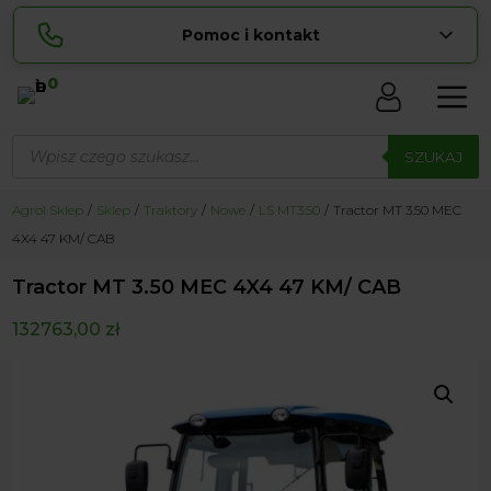
Pomoc i kontakt
0
Skontaktuj się z nami:
Wyszukiwarka
produktów
SZUKAJ
Unexpected end of JSON input
Spróbuj ponownie
Agrol Sklep
Sklep
Traktory
Nowe
LS MT3.50
Tractor MT 3.50 MEC
4X4 47 KM/ CAB
zamowienia@ ...
pokaż e-mail
Tractor MT 3.50 MEC 4X4 47 KM/ CAB
biuro@ ...
pokaż e-mail
132763,00
zł
Biuro obsługi klienta czynne Pn-Sb: 8:00 – 20:00