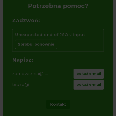
Potrzebna pomoc?
Zadzwoń:
Unexpected end of JSON input
Spróbuj ponownie
Napisz:
zamowienia@ ...
pokaż e-mail
biuro@ ...
pokaż e-mail
Kontakt