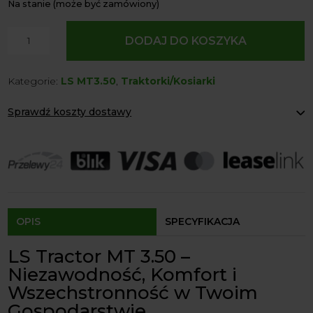
Na stanie (może być zamówiony)
ilość
DODAJ DO KOSZYKA
Tractor
MT
Kategorie:
LS MT3.50
,
Traktorki/Kosiarki
3.50
MEC
Sprawdź koszty dostawy
4X4
47
Paczkomaty Inpost:
od 12 zł
KM/
Kurier:
od 20 zł
Agrol transport:
200 zł
CAB
Agrol transport gabaryty:
ustalane indywidualnie
Odbiór osobisty:
Oblekoń 156a, 28-133 Pacanów
Dostępność form dostawy i ceny uzależniona od produktu.
OPIS
SPECYFIKACJA
LS Tractor MT 3.50 –
Niezawodność, Komfort i
Wszechstronność w Twoim
Gospodarstwie