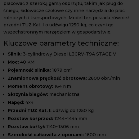
pracować z szeroką gamą osprzętu, takim jak pług do
śniegu, ładowacze czołowe czy inne narzędzia do prac
rolniczych i transportowych. Model ten posiada również
przedni TUZ Kat. I o udźwigu 1250 kg, co czyni go
wszechstronnym narzędziem w gospodarstwie.
Kluczowe parametry techniczne:
Silnik:
3-cylindrowy Diesel L3CRV-T9A STAGE V
Moc:
40 KM
Pojemność silnika:
1879 cm³
Znamionowa prędkość obrotowa:
2600 obr./min
Moment obrotowy:
164 Nm
Skrzynia biegów:
mechaniczna
Napęd:
4x4
Przedni TUZ Kat. I:
udźwig do 1250 kg
Rozstaw kół przód:
1244~1444 mm
Rozstaw kół tył:
1140~1306 mm
Szerokość całkowita z oponami:
1600 mm