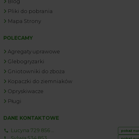
Blog
Pliki do pobrania
Mapa Strony
POLECAMY
Agregaty uprawowe
Glebogryzarki
Gniotowniki do zboża
Kopaczki do ziemniaków
Opryskiwacze
Pługi
DANE KONTAKTOWE
Lucyna 729 856 ...
pokaż nu
Sylwia 534 853 ...
pokaż nu