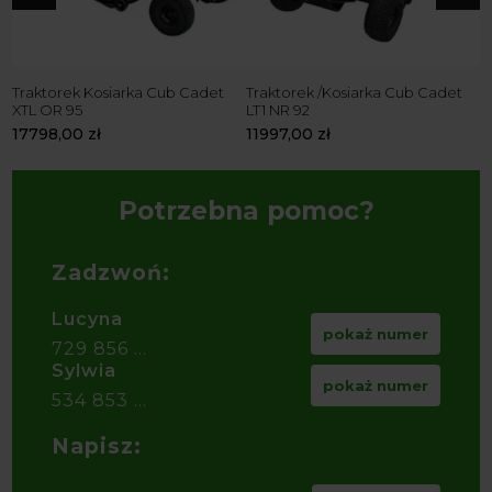
Traktorek Kosiarka Cub Cadet
Traktorek /Kosiarka Cub Cadet
T
XTL OR 95
LT1 NR 92
X
17798,00
zł
11997,00
zł
2
Potrzebna pomoc?
Zadzwoń:
Lucyna
pokaż numer
729 856 ...
Sylwia
pokaż numer
534 853 ...
Napisz: