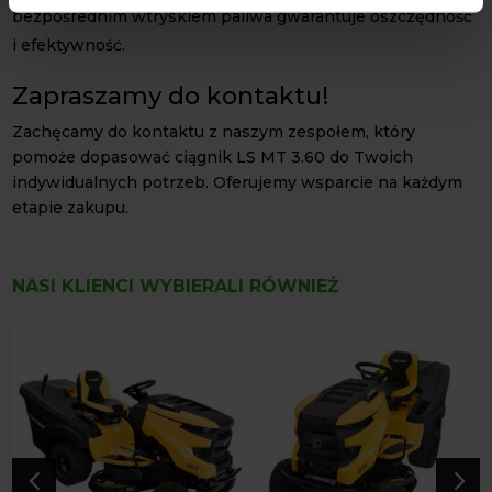
bezpośrednim wtryskiem paliwa gwarantuje oszczędność
i efektywność.
Zapraszamy do kontaktu!
Zachęcamy do kontaktu z naszym zespołem, który
pomoże dopasować ciągnik LS MT 3.60 do Twoich
indywidualnych potrzeb. Oferujemy wsparcie na każdym
etapie zakupu.
NASI KLIENCI WYBIERALI RÓWNIEŻ
4
5