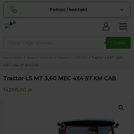
Pomoc i kontakt
0
Skontaktuj się z nami:
Wyszukiwarka
Lucyna
produktów
SZUKAJ
pokaż numer
729 856 ...
Sylwia
Agrol Sklep
Sklep
Traktory
Nowe
LS MT3.60
Tractor LS MT 3,60
pokaż numer
534 853 ...
MEC 4X4 57 KM CAB
zamowienia@ ...
pokaż e-mail
Tractor LS MT 3,60 MEC 4X4 57 KM CAB
biuro@ ...
pokaż e-mail
142915,00
zł
Biuro obsługi klienta czynne Pn-Sb: 8:00 – 20:00