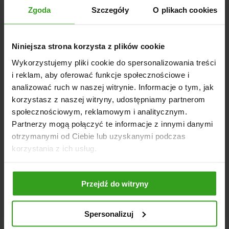
Zgoda
Szczegóły
O plikach cookies
Wspomaganie kierownicy:
umożliwia precyzyjne i
łatwe manewrowanie.
Kabina:
solidna konstrukcja z pasem bezpieczeństwa,
Niniejsza strona korzysta z plików cookie
klimatyzacją, ogrzewaniem i oświetleniem LED.
Wykorzystujemy pliki cookie do spersonalizowania treści
Wymiary:
wysokość 2283 mm, rozstaw osi 1858 mm,
i reklam, aby oferować funkcje społecznościowe i
szerokość z oponami 1600 mm
analizować ruch w naszej witrynie. Informacje o tym, jak
Masa:
1950 kg
korzystasz z naszej witryny, udostępniamy partnerom
Sprzęgło:
suche
społecznościowym, reklamowym i analitycznym.
Opony:
przód 9.5-16, tył 13.6-28
Partnerzy mogą połączyć te informacje z innymi danymi
otrzymanymi od Ciebie lub uzyskanymi podczas
Dlaczego warto wybrać LS Tractor MT
korzystania z ich usług.
3.60?
Nowoczesność i wszechstronność
– doskonały
zarówno do prac polowych, jak i transportowych.
Przejdź do witryny
Wysoki komfort pracy
– kabina Premium zapewnia
wygodę nawet w najtrudniejszych warunkach.
Spersonalizuj
Niezawodność i wydajność
– silnik Diesel STAGE V z