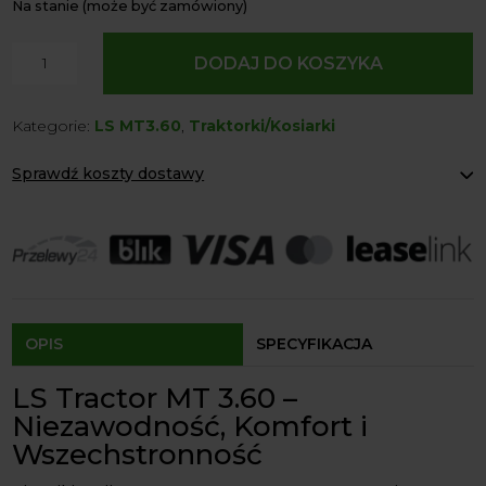
Na stanie (może być zamówiony)
ilość
DODAJ DO KOSZYKA
Tractor
LS
Kategorie:
LS MT3.60
,
Traktorki/Kosiarki
MT
3,60
Sprawdź koszty dostawy
MEC
4X4
Paczkomaty Inpost:
od 12 zł
57
Kurier:
od 20 zł
Agrol transport:
200 zł
KM
Agrol transport gabaryty:
ustalane indywidualnie
CAB
Odbiór osobisty:
Oblekoń 156a, 28-133 Pacanów
Dostępność form dostawy i ceny uzależniona od produktu.
OPIS
SPECYFIKACJA
LS Tractor MT 3.60 –
Niezawodność, Komfort i
Wszechstronność