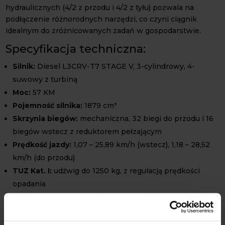
hydraulicznych (4/2 z przodu i 4/2 z tyłu) pozwala na
podłączenie różnorodnych narzędzi, co czyni ciągnik
idealnym do zróżnicowanych zadań w gospodarstwie.
Specyfikacja techniczna:
Silnik:
Diesel L3CRV-T7 STAGE V, 3-cylindrowy, 4-
suwowy z turbiną
Moc:
57 KM
Pojemność silnika:
1879 cm³
Skrzynia biegów:
mechaniczna, 32 biegi do przodu i 16
biegów wstecz z reduktorem pełzającym
Prędkość jazdy:
1,07 – 25,89 km/h (wstecz), 1,18 – 28,52
km/h (do przodu)
TUZ Kat. I:
udźwig do 1250 kg, z regulacją prędkości
opadania
Wyjścia hydrauliczne:
4/2 z przodu, 4/2 z tyłu
Napęd 4x4:
zapewnia doskonałą przyczepność i
stabilność w trudnych warunkach terenowych.